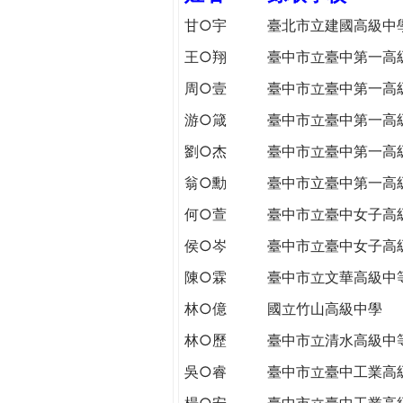
h
際
甘○宇
臺北市立建國高級中
葳
王○翔
臺中市立臺中第一高
e
格。
培
周○壹
臺中市立臺中第一高
r
養
游○箴
臺中市立臺中第一高
具
e
國
劉○杰
臺中市立臺中第一高
際
翁○勳
臺中市立臺中第一高
移
動
何○萱
臺中市立臺中女子高
力
侯○岑
臺中市立臺中女子高
的
陳○霖
臺中市立文華高級中
世
界
林○億
國立竹山高級中學
公
林○歷
臺中市立清水高級中
民。
WAGOR
吳○睿
臺中市立臺中工業高
TODAY
楊○安
臺中市立臺中工業高