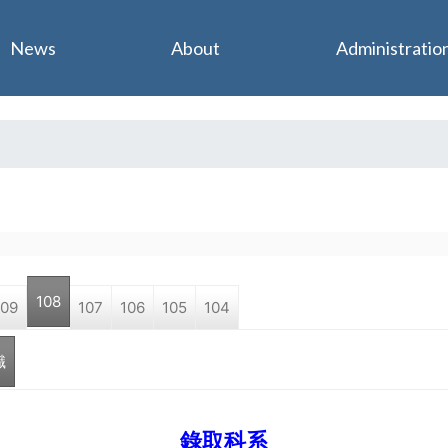
Jump to navigation
News
About
Administratio
108
109
107
106
105
104
職
錄取科系