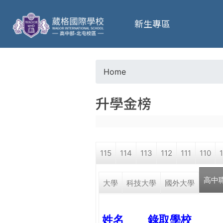
葳
新生專區
格
高
Home
Y
級
升學金榜
o
中
u
學
115
114
113
112
111
110
a
葳
高中
r
大學
科技大學
國外大學
格
國
e
際．
姓名
錄取學校
國