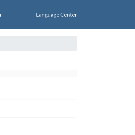
n
Language Center