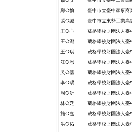
THE
WORLD
鄭○愉
臺中市立臺中家事商
TOMORROW
張○誠
臺中市立東勢工業高
PUTTING
YOU
王○心
葳格學校財團法人臺
ON
王○淵
葳格學校財團法人臺
THE
PATH
王○琪
葳格學校財團法人臺
TO
江○恩
葳格學校財團法人臺
GLOBAL
CITIZENSHIP
吳○儒
葳格學校財團法人臺
李○瑀
葳格學校財團法人臺
周○沂
葳格學校財團法人臺
林○廷
葳格學校財團法人臺
施○嘉
葳格學校財團法人臺
洪○佑
葳格學校財團法人臺