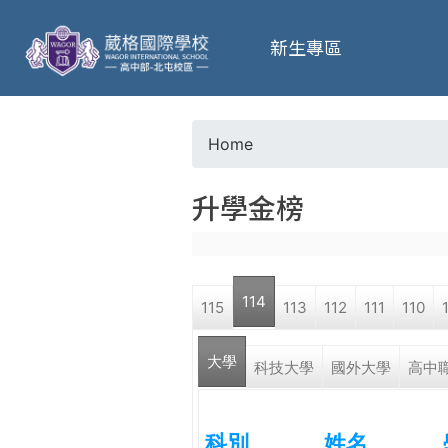
葳
新生專區
格
高
Home
Y
級
升學金榜
o
中
u
學
114
115
113
112
111
110
a
葳
大學
r
科技大學
國外大學
高中
格
國
e
際．
科別
姓名
國