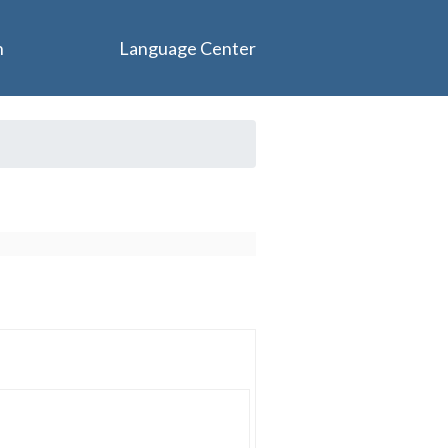
n
Language Center