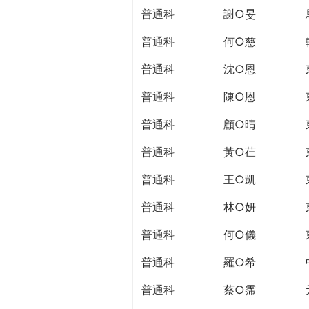
普通科
謝○旻
普通科
何○慈
普通科
沈○恩
普通科
陳○恩
普通科
顧○晴
普通科
黃○芢
普通科
王○凱
普通科
林○妍
普通科
何○儀
普通科
羅○希
普通科
蔡○霈