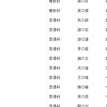
餐飲科
羅○昇
餐飲科
黃○傑
普通科
吳○妍
普通科
謝○宏
普通科
游○謙
普通科
李○庭
普通科
施○文
普通科
尤○漩
普通科
王○臻
普通科
陳○榛
普通科
黃○恩
普通科
鄭○勻