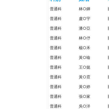
h
際
普通科
林○鏵
葳
e
格。
普通科
盧○宇
培
r
普通科
潘○亞
養
具
普通科
林○伃
e
國
際
普通科
楊○禾
移
普通科
黃○喻
動
力
普通科
王○懿
的
世
普通科
黃○霓
界
普通科
黃○婷
公
民。
普通科
張○家
WAGOR
TODAY
普通科
吳○洋