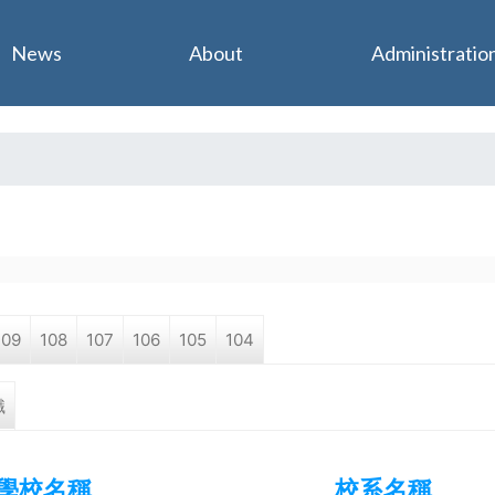
Jump to navigation
News
About
Administratio
109
108
107
106
105
104
職
學校名稱
校系名稱