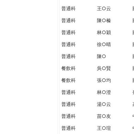
THE
普通科
王○云
WORLD
TOMORROW
普通科
陳○榛
PUTTING
YOU
普通科
林○穎
ON
普通科
徐○晴
THE
PATH
普通科
陳○
TO
GLOBAL
餐飲科
吳○賢
CITIZENSHIP
餐飲科
張○均
普通科
林○澄
普通科
湯○云
普通科
苗○友
普通科
王○瑄