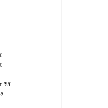
)
)
作學系
系