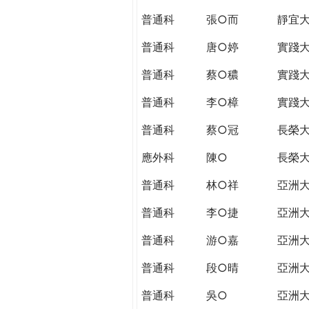
普通科
張○而
靜宜
普通科
唐○婷
實踐
普通科
蔡○穠
實踐
普通科
李○樟
實踐
普通科
蔡○冠
長榮
應外科
陳○
長榮
普通科
林○祥
亞洲
普通科
李○捷
亞洲
普通科
游○嘉
亞洲
普通科
段○晴
亞洲
普通科
吳○
亞洲