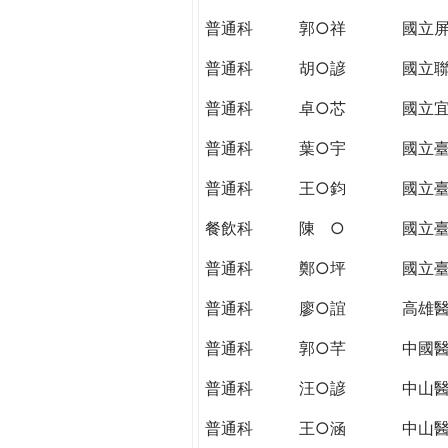
THE
普通科
郭○祥
國立
WORLD
TOMORROW
普通科
胡○諺
國立
PUTTING
YOU
普通科
卓○芯
國立
ON
普通科
葉○宇
國立
THE
PATH
普通科
王○鈞
國立
TO
GLOBAL
餐飲科
陳 ○
國立
CITIZENSHIP
普通科
鄭○坪
國立
普通科
廖○誼
高雄
普通科
郭○芊
中國
普通科
汪○諺
中山
普通科
王○涵
中山