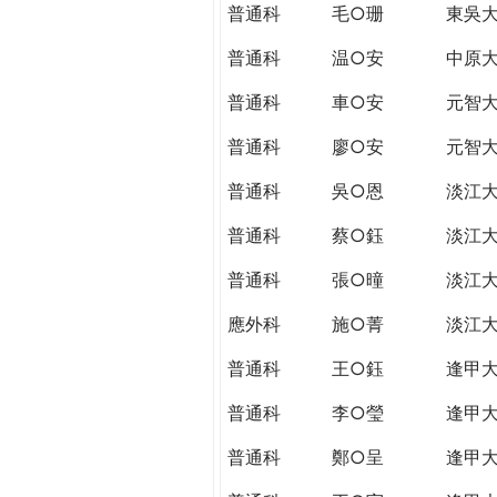
普通科
毛○珊
東吳
普通科
温○安
中原
普通科
車○安
元智
普通科
廖○安
元智
普通科
吳○恩
淡江
普通科
蔡○鈺
淡江
普通科
張○曈
淡江
應外科
施○菁
淡江
普通科
王○鈺
逢甲
普通科
李○瑩
逢甲
普通科
鄭○呈
逢甲