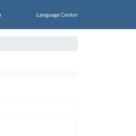
n
Language Center