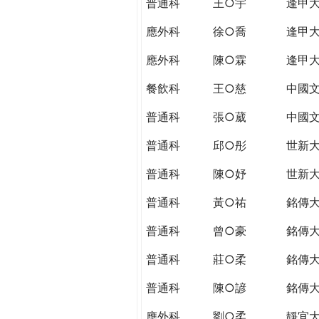
普通科
王○宇
逢甲
應外科
徐○喬
逢甲
應外科
陳○霖
逢甲
餐飲科
王○慈
中國
普通科
張○葳
中國
普通科
邱○彤
世新
普通科
陳○妤
世新
普通科
黃○祐
銘傳
普通科
曾○豪
銘傳
普通科
莊○柔
銘傳
普通科
陳○諺
銘傳
應外科
劉○柔
靜宜