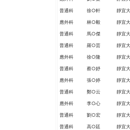
普通科
徐○軒
靜宜
應外科
林○毅
靜宜
普通科
馬○傑
靜宜
普通科
羅○芸
靜宜
應外科
徐○隆
靜宜
普通科
蔡○妤
靜宜
應外科
張○婷
靜宜
普通科
鄭○云
靜宜
應外科
李○心
靜宜
普通科
劉○宏
靜宜
普通科
高○廷
靜宜