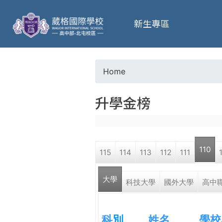
葳
新生專區
格
高
Home
Y
級
升學金榜
o
中
u
學
110
115
114
113
112
111
a
葳
大學
r
科技大學
國外大學
高中
格
國
e
際．
科
別
姓名
學校
國