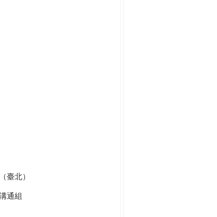
組（臺北）
溝通組