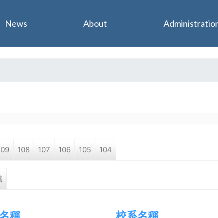
Jump to navigation
News
About
Administratio
109
108
107
106
105
104
職
名稱
校系名稱