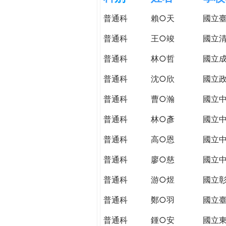
h
際
普通科
賴○天
國立
葳
e
格。
普通科
王○竣
國立
培
r
普通科
林○哲
國立
養
具
普通科
沈○欣
國立
e
國
際
普通科
曹○瀚
國立
移
普通科
林○彥
國立
動
力
普通科
高○恩
國立
的
世
普通科
廖○慈
國立
界
普通科
游○煜
國立
公
民。
普通科
鄭○羽
國立
WAGOR
TODAY
普通科
鍾○安
國立