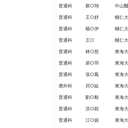
普通科
蔡○翔
中山
普通科
王○妤
輔仁
普通科
楊○伊
輔仁
普通科
王○
輔仁
普通科
林○慈
東海
普通科
易○羽
東海
普通科
張○鳳
東海
應外科
貝○紘
東海
普通科
劉○毅
東海
普通科
洪○銨
東海
普通科
江○妮
東海