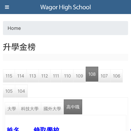
Jump to navigation
葳
格
Home
Y
高
升學金榜
o
級
u
中
108
115
114
113
112
111
110
109
107
106
a
學
105
104
r
葳
高中職
e
大學
科技大學
國外大學
格
國
h
際．
姓名
錄取學校
國