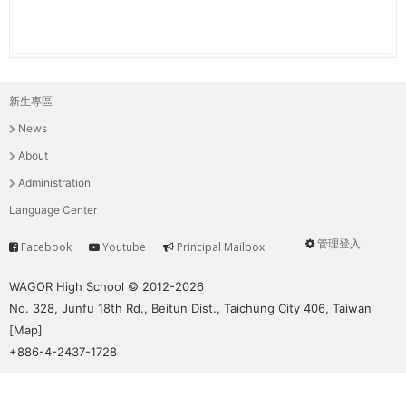
新生專區
主
News
選
About
單
Administration
Language Center
管理登入
Facebook
Youtube
Principal Mailbox
Service
User
menu
WAGOR High School © 2012-2026
No. 328, Junfu 18th Rd., Beitun Dist., Taichung City 406, Taiwan
[
Map
]
+886-4-2437-1728