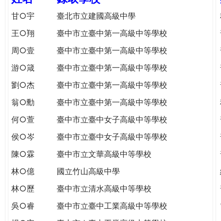
e
際
甘○宇
臺北市立建國高級中學
葳
r
王○翔
臺中市立臺中第一高級中等學校
格。
培
周○壹
臺中市立臺中第一高級中等學校
e
養
游○箴
臺中市立臺中第一高級中等學校
具
國
劉○杰
臺中市立臺中第一高級中等學校
際
翁○勳
臺中市立臺中第一高級中等學校
移
動
何○萱
臺中市立臺中女子高級中等學校
力
侯○岑
臺中市立臺中女子高級中等學校
的
世
陳○霖
臺中市立文華高級中等學校
界
林○億
國立竹山高級中學
公
民。
林○歷
臺中市立清水高級中等學校
WAGOR
吳○睿
臺中市立臺中工業高級中等學校
TODAY