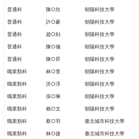
THE
WORLD
普通科
陳○欣
朝陽科技大學
TOMORROW
普通科
許○豪
朝陽科技大學
PUTTING
YOU
普通科
趙○勛
朝陽科技大學
ON
THE
普通科
陳○儀
朝陽科技大學
PATH
普通科
陳○昇
朝陽科技大學
TO
GLOBAL
職業類科
林○萱
朝陽科技大學
CITIZENSHIP
職業類科
洪○淳
朝陽科技大學
職業類科
張○琳
朝陽科技大學
職業類科
賴○文
朝陽科技大學
職業類科
蔡○羽
臺北城市科技大學
職業類科
林○捷
臺北城市科技大學