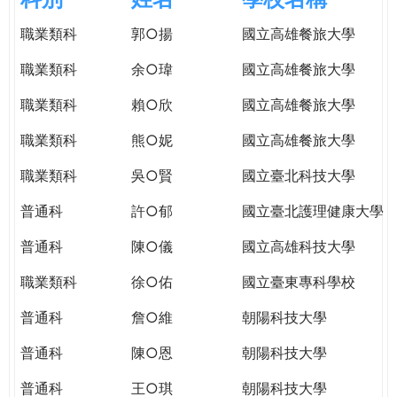
e
際
職業類科
郭○揚
國立高雄餐旅大學
葳
r
格。
職業類科
余○瑋
國立高雄餐旅大學
培
e
養
職業類科
賴○欣
國立高雄餐旅大學
具
職業類科
熊○妮
國立高雄餐旅大學
國
際
職業類科
吳○賢
國立臺北科技大學
移
動
普通科
許○郁
國立臺北護理健康大學
力
普通科
陳○儀
國立高雄科技大學
的
世
職業類科
徐○佑
國立臺東專科學校
界
公
普通科
詹○維
朝陽科技大學
民。
普通科
陳○恩
朝陽科技大學
WAGOR
TODAY
普通科
王○琪
朝陽科技大學