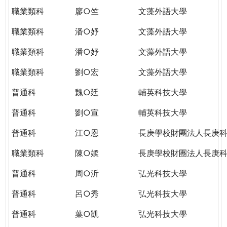
職業類科
廖○竺
文藻外語大學
職業類科
潘○妤
文藻外語大學
職業類科
潘○妤
文藻外語大學
職業類科
劉○宏
文藻外語大學
普通科
魏○廷
輔英科技大學
普通科
劉○宣
輔英科技大學
普通科
江○恩
長庚學校財團法人長庚
職業類科
陳○媃
長庚學校財團法人長庚
普通科
周○沂
弘光科技大學
普通科
呂○秀
弘光科技大學
普通科
葉○凱
弘光科技大學