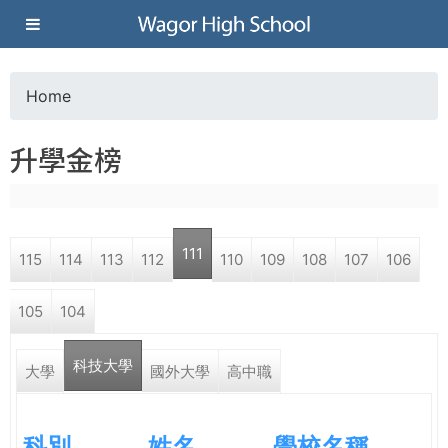
Jump to navigation
葳
格
Home
Y
高
升學金榜
o
級
u
中
111
115
114
113
112
110
109
108
107
106
a
學
105
104
r
葳
科技大學
e
大學
國外大學
高中職
格
國
h
際．
科別
姓名
學校名稱
國