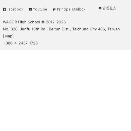
管理登入
Facebook
Youtube
Principal Mailbox
Service
User
menu
WAGOR High School © 2012-2026
No. 328, Junfu 18th Rd., Beitun Dist., Taichung City 406, Taiwan
[
Map
]
+886-4-2437-1728