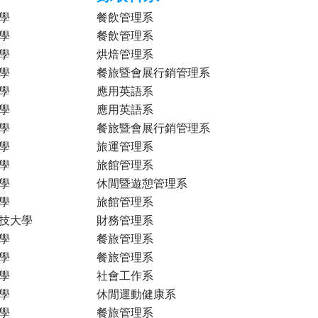
學
餐飲管理系
學
餐飲管理系
學
烘焙管理系
學
餐旅暨會展行銷管理系
學
應用英語系
學
應用英語系
學
餐旅暨會展行銷管理系
學
旅運管理系
學
旅館管理系
學
休閒暨遊憩管理系
學
旅館管理系
技大學
財務管理系
學
餐旅管理系
學
餐旅管理系
學
社會工作系
學
休閒運動健康系
學
餐旅管理系