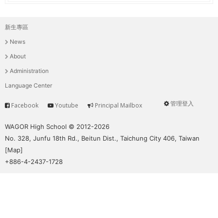
新生專區
主
News
選
About
單
Administration
Language Center
管理登入
Facebook
Youtube
Principal Mailbox
Service
User
menu
WAGOR High School © 2012-2026
No. 328, Junfu 18th Rd., Beitun Dist., Taichung City 406, Taiwan
[
Map
]
+886-4-2437-1728