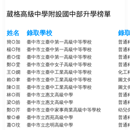
e
際
葳格高級中學附設國中部升學榜單
葳
r
格。
培
姓名
錄取學校
錄
e
養
具
簡○加
臺中市立臺中第一高級中等學校
普通
國
楊○翔
臺中市立臺中第一高級中等學校
普通
際
蔡○儒
臺中市立臺中第一高級中等學校
普通
移
鄭○雯
臺中市立臺中女子高級中等學校
普通
動
王○嫻
臺中市立臺中工業高級中等學校
化工
力
賴○聿
臺中市立臺中工業高級中等學校
圖文
的
陳○亘
臺中市立臺中工業高級中等學校
圖文
世
林○雨
臺中市立惠文高級中學
普通
界
梁○皓
臺中市立惠文高級中學
普通
公
鄭○芹
臺中市立臺中家事商業高級中等學校
幼兒
民。
黎○睿
臺中市立西苑高級中學
普通
WAGOR
TODAY
蕭○玟
臺中市立忠明高級中學
普通