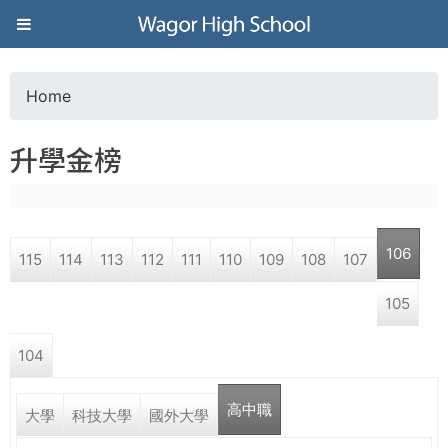
Jump to navigation
葳
格
Home
Y
高
升學金榜
o
級
u
中
106
115
114
113
112
111
110
109
108
107
a
學
105
r
葳
104
e
格
國
高中職
h
大學
科技大學
國外大學
際．
國