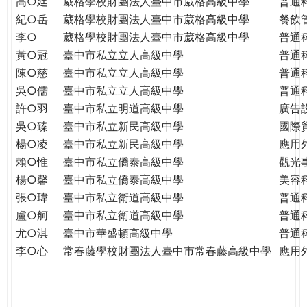
高○廷
葳格學校財團法人臺中市葳格高級中學
普通
紀○岳
葳格學校財團法人臺中市葳格高級中學
餐飲
李○
葳格學校財團法人臺中市葳格高級中學
普通
黃○冠
臺中市私立立人高級中學
普通
陳○慈
臺中市私立立人高級中學
普通
吳○儒
臺中市私立立人高級中學
普通
許○羽
臺中市私立明道高級中學
廣告
吳○臻
臺中市私立新民高級中學
國際
楊○凌
臺中市私立新民高級中學
應用
賴○惟
臺中市私立僑泰高級中學
觀光
楊○馨
臺中市私立僑泰高級中學
美容
張○瑋
臺中市私立衛道高級中學
普通
盧○舸
臺中市私立衛道高級中學
普通
尤○淇
臺中市華盛頓高級中學
普通
李○心
常春藤學校財團法人臺中市常春藤高級中學
應用