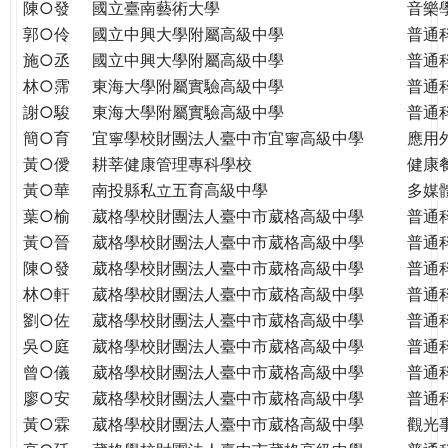
THE
陳○發
國立臺南藝術大學
音樂
WORLD
郭○伶
國立中興大學附屬高級中學
普通
TOMORROW
施○丞
國立中興大學附屬高級中學
普通
PUTTING
林○霈
東海大學附屬實驗高級中學
普通
YOU
謝○駿
東海大學附屬實驗高級中學
普通
ON
簡○育
宜寧學校財團法人臺中市宜寧高級中學
應用
THE
黃○僾
耕莘健康管理專科學校
健康
PATH
黃○華
南投縣私立五育高級中學
多媒
TO
葉○榆
葳格學校財團法人臺中市葳格高級中學
普通
GLOBAL
黃○晉
葳格學校財團法人臺中市葳格高級中學
普通
CITIZENSHIP
陳○發
葳格學校財團法人臺中市葳格高級中學
普通
林○軒
葳格學校財團法人臺中市葳格高級中學
普通
劉○佐
葳格學校財團法人臺中市葳格高級中學
普通
吳○庭
葳格學校財團法人臺中市葳格高級中學
普通
曾○儀
葳格學校財團法人臺中市葳格高級中學
普通
廖○安
葳格學校財團法人臺中市葳格高級中學
普通
黃○霖
葳格學校財團法人臺中市葳格高級中學
觀光