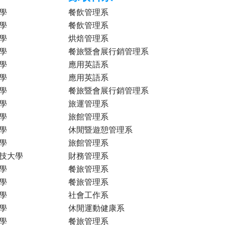
學
餐飲管理系
學
餐飲管理系
學
烘焙管理系
學
餐旅暨會展行銷管理系
學
應用英語系
學
應用英語系
學
餐旅暨會展行銷管理系
學
旅運管理系
學
旅館管理系
學
休閒暨遊憩管理系
學
旅館管理系
技大學
財務管理系
學
餐旅管理系
學
餐旅管理系
學
社會工作系
學
休閒運動健康系
學
餐旅管理系