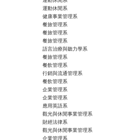
運動休閒系
健康事業管理系
餐旅管理系
餐旅管理系
餐旅管理系
語言治療與聽力學系
餐旅管理系
餐飲管理系
行銷與流通管理系
餐飲管理系
企業管理系
企業管理系
應用英語系
觀光與休閒事業管理系
財經法律系
觀光與休閒事業管理系
企業管理系