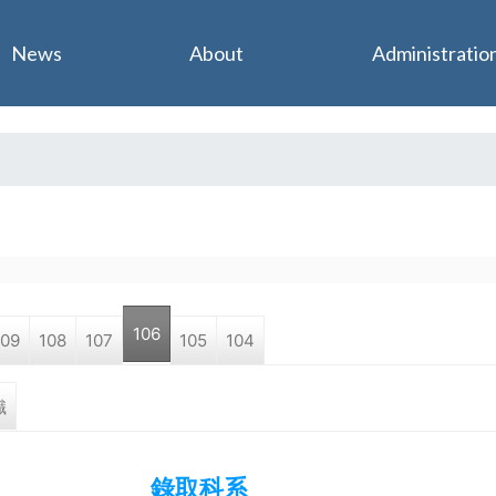
Jump to navigation
News
About
Administratio
106
109
108
107
105
104
職
錄取科系