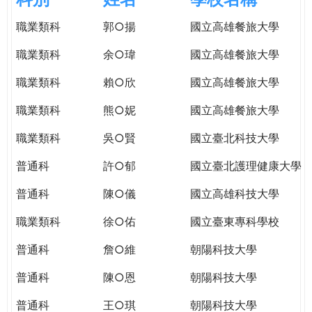
e
際
職業類科
郭○揚
國立高雄餐旅大學
葳
r
格。
職業類科
余○瑋
國立高雄餐旅大學
培
e
養
職業類科
賴○欣
國立高雄餐旅大學
具
職業類科
熊○妮
國立高雄餐旅大學
國
際
職業類科
吳○賢
國立臺北科技大學
移
動
普通科
許○郁
國立臺北護理健康大學
力
普通科
陳○儀
國立高雄科技大學
的
世
職業類科
徐○佑
國立臺東專科學校
界
公
普通科
詹○維
朝陽科技大學
民。
普通科
陳○恩
朝陽科技大學
WAGOR
TODAY
普通科
王○琪
朝陽科技大學