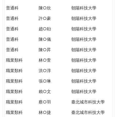
THE
WORLD
普通科
陳○欣
朝陽科技大學
TOMORROW
普通科
許○豪
朝陽科技大學
PUTTING
YOU
普通科
趙○勛
朝陽科技大學
ON
THE
普通科
陳○儀
朝陽科技大學
PATH
普通科
陳○昇
朝陽科技大學
TO
GLOBAL
職業類科
林○萱
朝陽科技大學
CITIZENSHIP
職業類科
洪○淳
朝陽科技大學
職業類科
張○琳
朝陽科技大學
職業類科
賴○文
朝陽科技大學
職業類科
蔡○羽
臺北城市科技大學
職業類科
林○捷
臺北城市科技大學