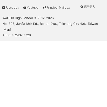
管理登入
Facebook
Youtube
Principal Mailbox
Service
User
menu
WAGOR High School © 2012-2026
No. 328, Junfu 18th Rd., Beitun Dist., Taichung City 406, Taiwan
[
Map
]
+886-4-2437-1728