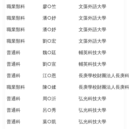
職業類科
廖○竺
文藻外語大學
職業類科
潘○妤
文藻外語大學
職業類科
潘○妤
文藻外語大學
職業類科
劉○宏
文藻外語大學
普通科
魏○廷
輔英科技大學
普通科
劉○宣
輔英科技大學
普通科
江○恩
長庚學校財團法人長庚
職業類科
陳○媃
長庚學校財團法人長庚
普通科
周○沂
弘光科技大學
普通科
呂○秀
弘光科技大學
普通科
葉○凱
弘光科技大學