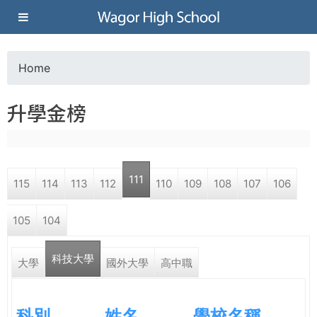
Jump to navigation
葳
格
Home
Y
高
升學金榜
o
級
u
中
111
115
114
113
112
110
109
108
107
106
a
學
105
104
r
葳
科技大學
e
大學
國外大學
高中職
格
國
h
際．
科別
姓名
學校名稱
國