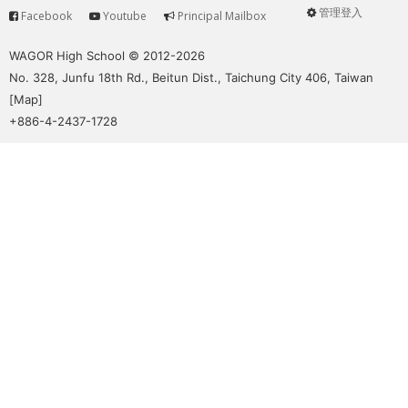
管理登入
Facebook
Youtube
Principal Mailbox
Service
User
menu
WAGOR High School © 2012-2026
No. 328, Junfu 18th Rd., Beitun Dist., Taichung City 406, Taiwan
[
Map
]
+886-4-2437-1728