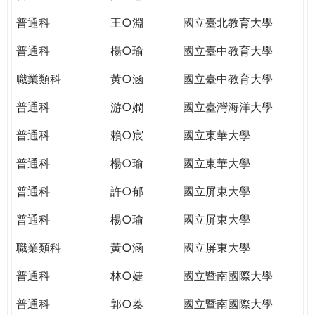
THE
WORLD
普通科
王○淵
國立臺北教育大學
TOMORROW
普通科
楊○瑜
國立臺中教育大學
PUTTING
YOU
職業類科
黃○涵
國立臺中教育大學
ON
THE
普通科
游○嫻
國立臺灣海洋大學
PATH
普通科
賴○宸
國立東華大學
TO
GLOBAL
普通科
楊○瑜
國立東華大學
CITIZENSHIP
普通科
許○郁
國立屏東大學
普通科
楊○瑜
國立屏東大學
職業類科
黃○涵
國立屏東大學
普通科
林○婕
國立暨南國際大學
普通科
郭○蓁
國立暨南國際大學