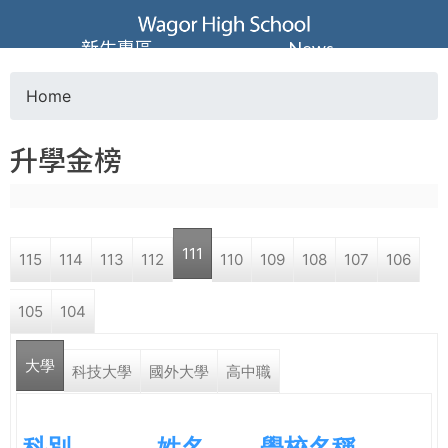
Jump to navigation
葳
新生專區
News
格
Home
Y
高
升學金榜
o
級
u
中
111
115
114
113
112
110
109
108
107
106
a
學
105
104
r
葳
大學
e
科技大學
國外大學
高中職
格
國
h
際．
科別
姓名
學校名稱
國