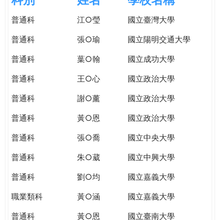
e
際
普通科
江○瑩
國立臺灣大學
葳
r
格。
普通科
張○瑜
國立陽明交通大學
培
e
養
普通科
葉○翰
國立成功大學
具
普通科
王○心
國立政治大學
國
際
普通科
謝○薰
國立政治大學
移
動
普通科
黃○恩
國立政治大學
力
普通科
張○喬
國立中央大學
的
世
普通科
朱○葳
國立中興大學
界
公
普通科
劉○均
國立嘉義大學
民。
職業類科
黃○涵
國立嘉義大學
WAGOR
TODAY
普通科
黃○恩
國立臺南大學