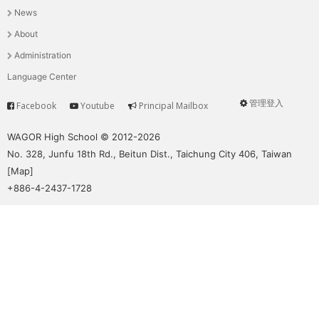
News
選
About
單
Administration
Language Center
管理登入
Facebook
Youtube
Principal Mailbox
Service
User
menu
WAGOR High School © 2012-2026
No. 328, Junfu 18th Rd., Beitun Dist., Taichung City 406, Taiwan
[
Map
]
+886-4-2437-1728