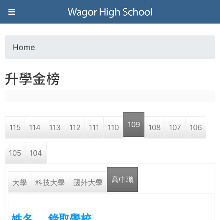
Jump to navigation
葳
格
Home
Y
高
升學金榜
o
級
u
中
109
115
114
113
112
111
110
108
107
106
a
學
105
104
r
葳
高中職
e
大學
科技大學
國外大學
格
國
h
際．
姓名
錄取學校
國