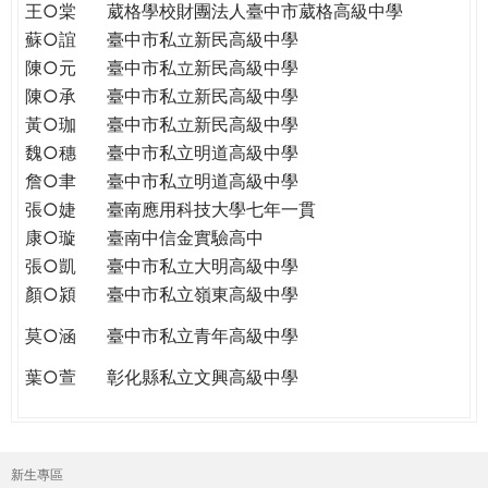
王○棠
葳格學校財團法人臺中市葳格高級中學
蘇○誼
臺中市私立新民高級中學
陳○元
臺中市私立新民高級中學
陳○承
臺中市私立新民高級中學
黃○珈
臺中市私立新民高級中學
魏○穗
臺中市私立明道高級中學
詹○聿
臺中市私立明道高級中學
張○婕
臺南應用科技大學七年一貫
康○璇
臺南中信金實驗高中
張○凱
臺中市私立大明高級中學
顏○潁
臺中市私立嶺東高級中學
莫○涵
臺中市私立青年高級中學
葉○萱
彰化縣私立文興高級中學
新生專區
主