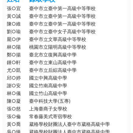
e
際
張○宜
臺中市立臺中第一高級中等學校
葳
黃○誠
臺中市立臺中第一高級中等學校
r
格。
陳○維
臺中市立臺中第一高級中等學校
培
劉○瑜
臺中市立臺中女子高級中等學校
e
養
龎○伊
臺中市立文華高級中等學校
具
林○陽
桃園市立陽明高級中等學校
國
鄭○揚
臺北市立復興高級中學
際
鍾○軒
臺中市立東山高級中學
移
尤○凱
臺中市立后綜高級中學
動
力
邱○婷
國立中興高級中學
的
謝○安
國立竹南高級中學
世
林○儀
國立竹山高級中學
界
陳○凝
臺中科技大學(五專)
公
張○慈
上海臺商子女學校
民。
張○倫
常春藤美式寄宿學校
WAGOR
黃○喬
葳格學校財團法人臺中市葳格高級中學
TODAY
吳○臻
葳格學校財團法人臺中市葳格高級中學