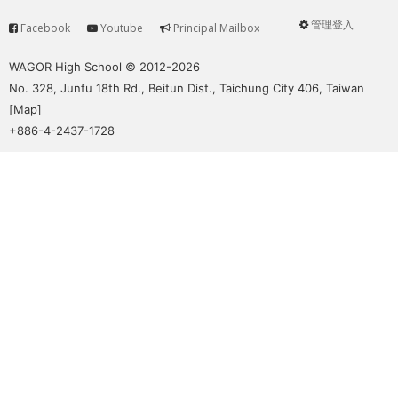
管理登入
Facebook
Youtube
Principal Mailbox
Service
User
menu
WAGOR High School © 2012-2026
No. 328, Junfu 18th Rd., Beitun Dist., Taichung City 406, Taiwan
[
Map
]
+886-4-2437-1728