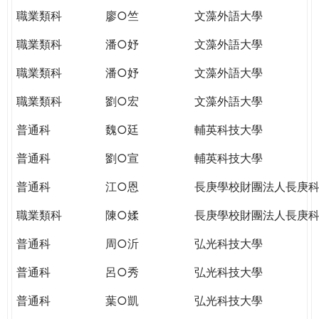
職業類科
廖○竺
文藻外語大學
職業類科
潘○妤
文藻外語大學
職業類科
潘○妤
文藻外語大學
職業類科
劉○宏
文藻外語大學
普通科
魏○廷
輔英科技大學
普通科
劉○宣
輔英科技大學
普通科
江○恩
長庚學校財團法人長庚
職業類科
陳○媃
長庚學校財團法人長庚
普通科
周○沂
弘光科技大學
普通科
呂○秀
弘光科技大學
普通科
葉○凱
弘光科技大學