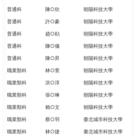
THE
WORLD
普通科
陳○欣
朝陽科技大學
TOMORROW
普通科
許○豪
朝陽科技大學
PUTTING
YOU
普通科
趙○勛
朝陽科技大學
ON
THE
普通科
陳○儀
朝陽科技大學
PATH
普通科
陳○昇
朝陽科技大學
TO
GLOBAL
職業類科
林○萱
朝陽科技大學
CITIZENSHIP
職業類科
洪○淳
朝陽科技大學
職業類科
張○琳
朝陽科技大學
職業類科
賴○文
朝陽科技大學
職業類科
蔡○羽
臺北城市科技大學
職業類科
林○捷
臺北城市科技大學