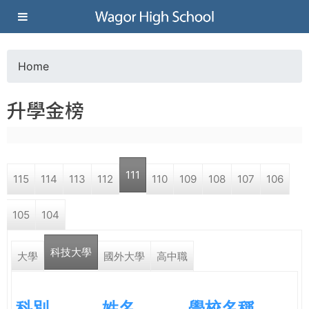
Jump to navigation
葳
格
Home
Y
高
升學金榜
o
級
u
中
111
115
114
113
112
110
109
108
107
106
a
學
105
104
r
葳
科技大學
e
大學
國外大學
高中職
格
國
h
際．
科別
姓名
學校名稱
國