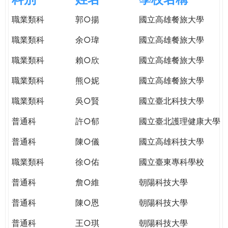
e
際
職業類科
郭○揚
國立高雄餐旅大學
葳
r
格。
職業類科
余○瑋
國立高雄餐旅大學
培
e
養
職業類科
賴○欣
國立高雄餐旅大學
具
職業類科
熊○妮
國立高雄餐旅大學
國
際
職業類科
吳○賢
國立臺北科技大學
移
動
普通科
許○郁
國立臺北護理健康大學
力
普通科
陳○儀
國立高雄科技大學
的
世
職業類科
徐○佑
國立臺東專科學校
界
公
普通科
詹○維
朝陽科技大學
民。
普通科
陳○恩
朝陽科技大學
WAGOR
TODAY
普通科
王○琪
朝陽科技大學