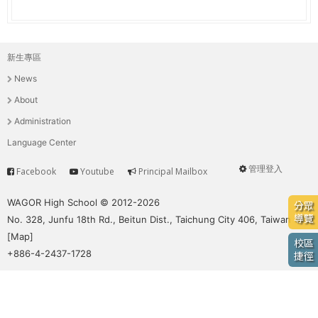
e
際
葳
r
格。
新生專區
主
培
e
News
養
選
具
About
國
單
Administration
際
Language Center
移
動
管理登入
Facebook
Youtube
Principal Mailbox
Service
User
力
的
menu
WAGOR High School © 2012-2026
分眾
世
導覽
No. 328, Junfu 18th Rd., Beitun Dist., Taichung City 406, Taiwan
界
[
Map
]
校區
公
+886-4-2437-1728
捷徑
民。
WAGOR
TODAY