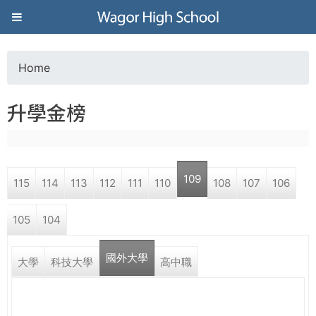
Jump to navigation
葳
格
Home
Y
高
升學金榜
o
級
u
中
109
115
114
113
112
111
110
108
107
106
a
學
105
104
r
葳
國外大學
e
大學
科技大學
高中職
格
國
h
際．
國