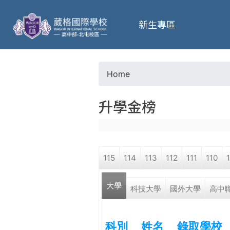
葳
新生專區
格
高
Home
Y
級
升學金榜
o
中
u
學
115
114
113
112
111
110
a
葳
大學
r
科技大學
國外大學
高中
格
國
e
際．
科別
姓名
錄取學校
國