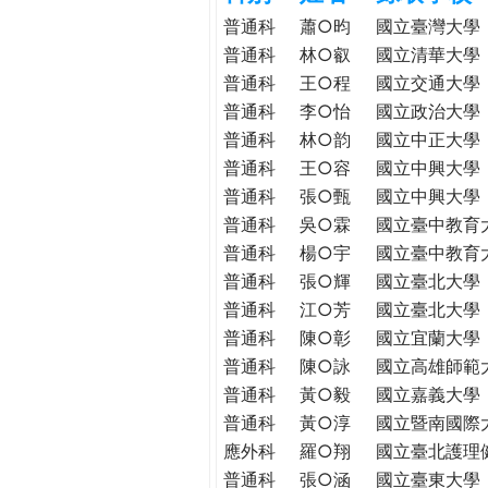
h
際
普通科
蕭○昀
國立臺灣大學
葳
普通科
林○叡
國立清華大學
e
格。
普通科
王○程
國立交通大學
培
普通科
李○怡
國立政治大學
r
養
普通科
林○韵
國立中正大學
具
普通科
王○容
國立中興大學
e
國
普通科
張○甄
國立中興大學
際
普通科
吳○霖
國立臺中教育
移
普通科
楊○宇
國立臺中教育
動
普通科
張○輝
國立臺北大學
力
普通科
江○芳
國立臺北大學
的
世
普通科
陳○彰
國立宜蘭大學
界
普通科
陳○詠
國立高雄師範
公
普通科
黃○毅
國立嘉義大學
民。
普通科
黃○淳
國立暨南國際
WAGOR
應外科
羅○翔
國立臺北護理
TODAY
普通科
張○涵
國立臺東大學