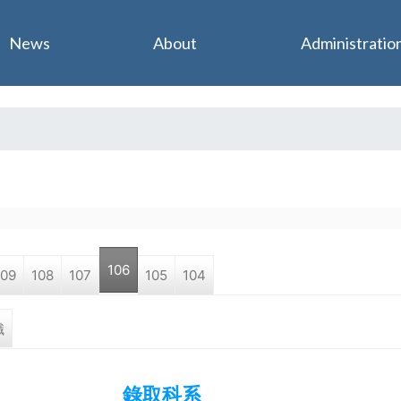
Jump to navigation
News
About
Administratio
106
109
108
107
105
104
職
錄取科系