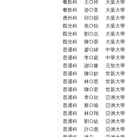
餐飲科
王○祥
大葉大學
餐飲科
游○荃
大葉大學
應外科
邱○韻
大葉大學
觀光科
焦○怡
大葉大學
觀光科
劉○志
大葉大學
觀光科
陳○蓉
大葉大學
普通科
廖○緯
中華大學
普通科
李○庭
中華大學
普通科
謝○豫
元智大學
普通科
陳○妙
世新大學
普通科
林○恩
世新大學
普通科
陳○君
世新大學
普通科
李○欣
亞洲大學
普通科
蔡○瑜
亞洲大學
普通科
林○翔
亞洲大學
普通科
劉○紘
亞洲大學
普通科
許○惠
亞洲大學
普通科
連○
亞洲大學