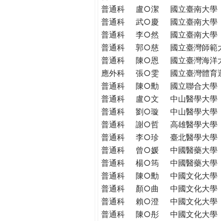
THE
普通科
盧○潔
國立臺南大學
WORLD
普通科
武○慶
國立臺南大學
TOMORROW
普通科
李○然
國立臺南大學
PUTTING
普通科
郭○慈
國立臺灣師範
YOU
普通科
陳○恩
國立臺灣海洋
ON
應外科
張○雯
國立臺灣體育
THE
PATH
普通科
陳○勳
國立聯合大學
TO
普通科
盧○文
中山醫學大學
GLOBAL
普通科
劉○璇
中山醫學大學
CITIZENSHIP
普通科
謝○哲
高雄醫學大學
普通科
李○珍
臺北醫學大學
普通科
曾○媛
中國醫藥大學
普通科
楊○筠
中國醫藥大學
普通科
陳○勳
中國文化大學
普通科
顏○曲
中國文化大學
普通科
賴○澄
中國文化大學
普通科
陳○彤
中國文化大學