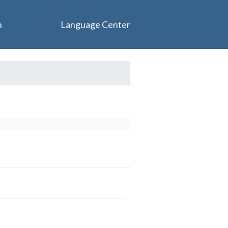
n
Language Center