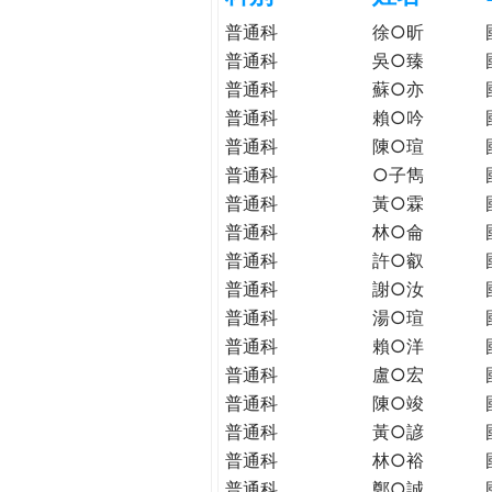
h
際
普通科
徐○昕
葳
普通科
吳○臻
e
格。
普通科
蘇○亦
培
普通科
賴○吟
r
養
普通科
陳○瑄
具
普通科
○子雋
e
國
普通科
黃○霖
際
普通科
林○侖
移
動
普通科
許○叡
力
普通科
謝○汝
的
普通科
湯○瑄
世
普通科
賴○洋
界
普通科
盧○宏
公
普通科
陳○竣
民。
普通科
黃○諺
WAGOR
普通科
林○裕
TODAY
普通科
鄭○誠