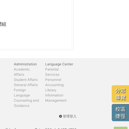
體組
Administration
Language Center
Academic
Parental
Affairs
Services
Student Affairs
Personnel
General Affairs
Accounting
分眾
Foreign
Library
Language
Information
導覽
Counseling and
Management
Guidance
校區
捷徑
管理登入
User