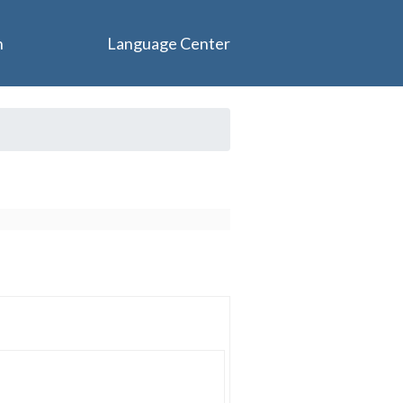
n
Language Center