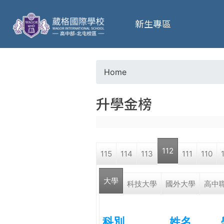
葳
新生專區
格
高
Home
Y
級
升學金榜
o
中
u
學
112
115
114
113
111
110
a
葳
大學
r
科技大學
國外大學
高中
格
國
e
際．
科別
姓名
國