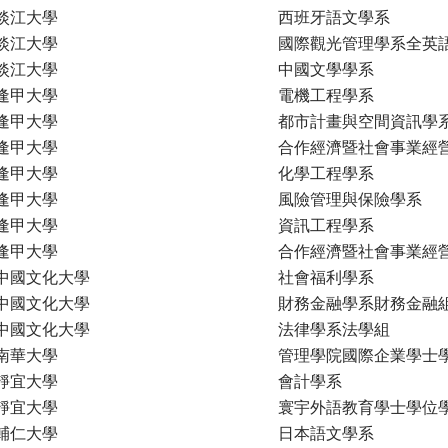
淡江大學
西班牙語文學系
淡江大學
國際觀光管理學系全英
淡江大學
中國文學學系
逢甲大學
電機工程學系
逢甲大學
都市計畫與空間資訊學
逢甲大學
合作經濟暨社會事業經
逢甲大學
化學工程學系
逢甲大學
風險管理與保險學系
逢甲大學
資訊工程學系
逢甲大學
合作經濟暨社會事業經
中國文化大學
社會福利學系
中國文化大學
財務金融學系財務金融
中國文化大學
法律學系法學組
南華大學
管理學院國際企業學士
靜宜大學
會計學系
靜宜大學
寰宇外語教育學士學位
輔仁大學
日本語文學系