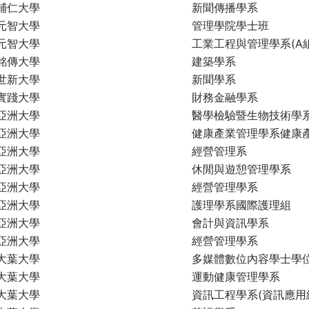
輔仁大學
新聞傳播學系
元智大學
管理學院學士班
元智大學
工業工程與管理學系(A組
銘傳大學
建築學系
世新大學
新聞學系
實踐大學
財務金融學系
亞洲大學
醫學檢驗暨生物技術學
亞洲大學
健康產業管理學系健康
亞洲大學
經營管理系
亞洲大學
休閒與遊憩管理學系
亞洲大學
經營管理學系
亞洲大學
護理學系國際護理組
亞洲大學
會計與資訊學系
亞洲大學
經營管理學系
大葉大學
多媒體數位內容學士學位
大葉大學
運動健康管理學系
大葉大學
資訊工程學系(資訊應用