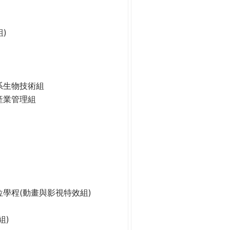
)
系生物技術組
產業管理組
學程(動畫與影視特效組)
組)