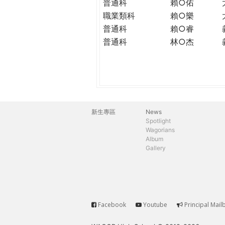
普通科
賴○佑
職業類科
賴○樂
普通科
賴○睿
普通科
林○杰
新生專區
News
主
Spotlight
Wagorians
選
Album
Gallery
單
Facebook
Youtube
Principal Mail
Service