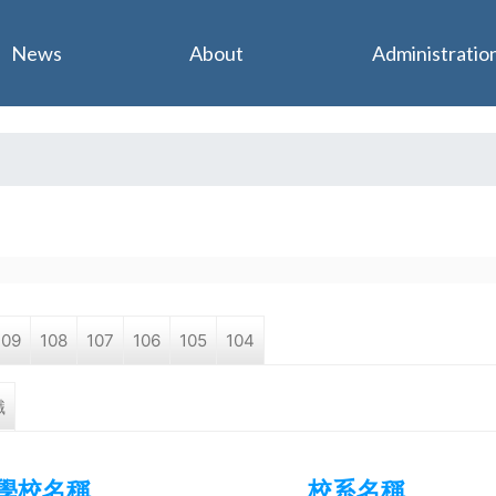
Jump to navigation
News
About
Administratio
109
108
107
106
105
104
職
學校名稱
校系名稱