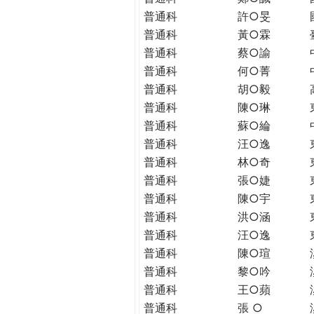
THE
普通科
許○旻
WORLD
普通科
黃○霖
TOMORROW
普通科
蔡○諭
PUTTING
YOU
普通科
何○菁
ON
普通科
胡○毅
THE
普通科
陳○琳
PATH
普通科
蘇○綸
TO
普通科
汪○逸
GLOBAL
普通科
林○奇
CITIZENSHIP
普通科
張○婕
普通科
陳○宇
普通科
洪○涵
普通科
汪○逸
普通科
陳○瑄
普通科
黎○吟
普通科
王○蘋
普通科
張 ○