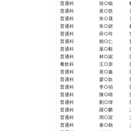
普通科
徐○喻
普通科
黃○慈
普通科
朱○晟
普通科
朱○妍
普通科
薛○玲
普通科
賴○仁
普通科
葉○毅
普通科
林○妮
餐飲科
王○原
普通科
黃○鑫
普通科
廖○歆
普通科
李○禎
普通科
陳○晴
普通科
劉○瑋
普通科
羅○麟
普通科
周○宸
普通科
秦○銘