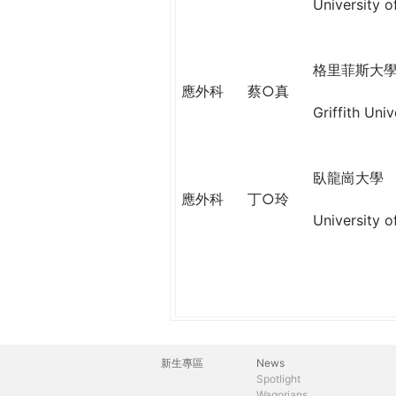
THE
University o
WORLD
TOMORROW
PUTTING
格里菲斯大
YOU
應外科
蔡○真
ON
Griffith Univ
THE
PATH
TO
臥龍崗大學
GLOBAL
應外科
丁○玲
CITIZENSHIP
University 
新生專區
News
主
Spotlight
Wagorians