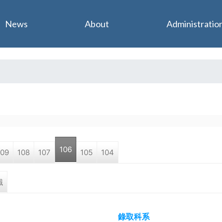
Jump to navigation
News
About
Administratio
106
109
108
107
105
104
職
錄取科系