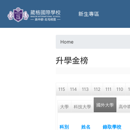
葳
新生專區
格
高
Home
Y
級
升學金榜
o
中
u
學
115
114
113
112
111
110
a
葳
國外大學
r
大學
科技大學
高中
格
國
e
際．
科別
姓名
錄取學校
國