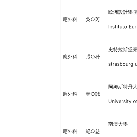
h
際
歐洲設計學
葳
應外科
吳○芮
e
格。
Instituto Eu
培
r
養
具
e
史特拉斯堡
國
應外科
張○秢
際
strasbourg u
移
動
力
阿姆斯特丹
的
應外科
黃○誠
世
University 
界
公
民。
WAGOR
南澳大學
TODAY
應外科
紀○慈