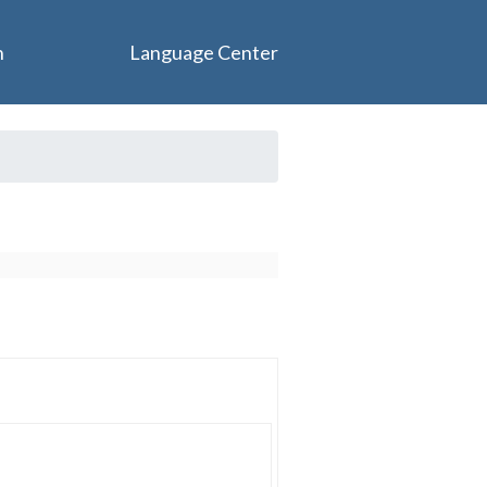
n
Language Center