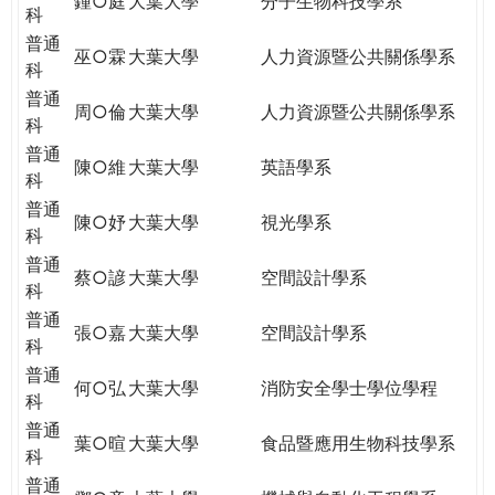
鍾○庭
大葉大學
分子生物科技學系
科
普通
巫○霖
大葉大學
人力資源暨公共關係學系
科
普通
周○倫
大葉大學
人力資源暨公共關係學系
科
普通
陳○維
大葉大學
英語學系
科
普通
陳○妤
大葉大學
視光學系
科
普通
蔡○諺
大葉大學
空間設計學系
科
普通
張○嘉
大葉大學
空間設計學系
科
普通
何○弘
大葉大學
消防安全學士學位學程
科
普通
葉○暄
大葉大學
食品暨應用生物科技學系
科
普通