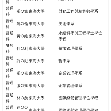
科
普通
張○鑫
東海大學
財務工程與精算數學系
科
普通
鄭○倫
東海大學
美術學系
科
普通
永續科學與工程學士學位
黃○維
東海大學
科
學程
餐飲
何○利
東海大學
餐旅管理學系
科
普通
許○勛
東海大學
哲學系
科
普通
張○嘉
東海大學
企業管理學系
科
普通
張○卿
東海大學
企業管理學系
科
普通
林○慈
東海大學
國際經營管理學位學程
科
普通
連○○
東海大學
國際經營管理學位學程