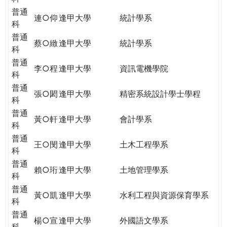
普通
連○仰
逢甲大學
統計學系
科
普通
蔡○緻
逢甲大學
統計學系
科
普通
李○程
逢甲大學
資訊電機學院
科
普通
張○閎
逢甲大學
精密系統設計學士學程
科
普通
黃○軒
逢甲大學
會計學系
科
普通
王○閔
逢甲大學
土木工程學系
科
普通
賴○珩
逢甲大學
土地管理學系
科
普通
黃○凱
逢甲大學
水利工程與資源保育學系
科
普通
楊○宣
逢甲大學
外國語文學系
科