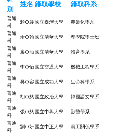
姓名
錄取學校
錄取科系
e
際
別
葳
普通
r
格。
賴○襄
國立臺灣大學
農業化學系
科
培
普通
e
養
余○翰
國立清華大學
理學院學士班
科
具
普通
國
廖○勛
國立清華大學
體育學系
科
際
普通
移
李○怡
國立交通大學
機械工程學系
科
動
力
普通
吳○容
國立成功大學
生命科學系
的
科
世
普通
胡○慈
國立政治大學
韓國語文學系
界
科
公
普通
張○慈
國立中興大學
獸醫學系
民。
科
WAGOR
普通
劉○妍
國立中正大學
勞工關係學系
TODAY
科