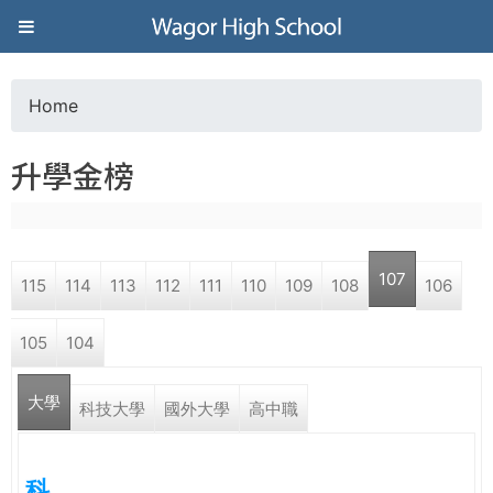
Jump to navigation
葳
格
Home
Y
高
升學金榜
o
級
u
中
107
115
114
113
112
111
110
109
108
106
a
學
105
104
r
葳
大學
e
科技大學
國外大學
高中職
格
國
h
際．
科
國