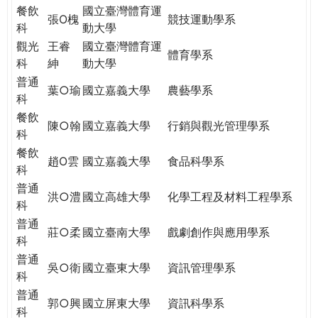
餐飲
國立臺灣體育運
張O槐
競技運動學系
科
動大學
觀光
王睿
國立臺灣體育運
體育學系
科
紳
動大學
普通
葉○瑜
國立嘉義大學
農藝學系
科
餐飲
陳○翰
國立嘉義大學
行銷與觀光管理學系
科
餐飲
趙O雲
國立嘉義大學
食品科學系
科
普通
洪○澧
國立高雄大學
化學工程及材料工程學系
科
普通
莊○柔
國立臺南大學
戲劇創作與應用學系
科
普通
吳○衛
國立臺東大學
資訊管理學系
科
普通
郭○興
國立屏東大學
資訊科學系
科