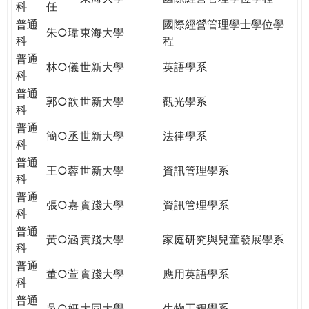
科
任
普通
國際經營管理學士學位學
朱○瑋
東海大學
科
程
普通
林○儀
世新大學
英語學系
科
普通
郭○歆
世新大學
觀光學系
科
普通
簡○丞
世新大學
法律學系
科
普通
王○蓉
世新大學
資訊管理學系
科
普通
張○嘉
實踐大學
資訊管理學系
科
普通
黃○涵
實踐大學
家庭研究與兒童發展學系
科
普通
董○萱
實踐大學
應用英語學系
科
普通
吳○妍
大同大學
生物工程學系