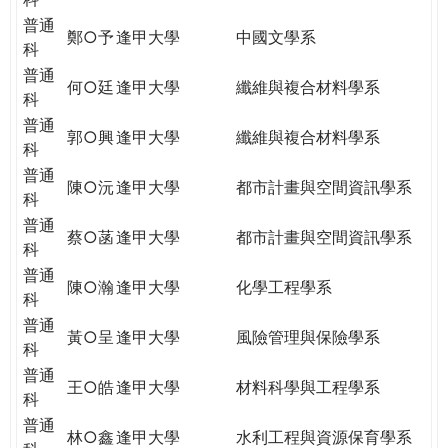
普通
鄭○予
逢甲大學
中國文學系
科
普通
何○廷
逢甲大學
纖維與複合材料學系
科
普通
郭○興
逢甲大學
纖維與複合材料學系
科
普通
陳○沅
逢甲大學
都市計畫與空間資訊學系
科
普通
蔡○菡
逢甲大學
都市計畫與空間資訊學系
科
普通
陳○瀚
逢甲大學
化學工程學系
科
普通
黃○呈
逢甲大學
風險管理與保險學系
科
普通
王○皓
逢甲大學
材料科學與工程學系
科
普通
林○鑫
逢甲大學
水利工程與資源保育學系