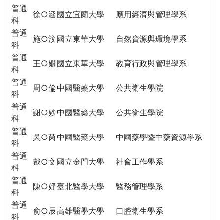
普通
徐○涵
國立宜蘭大學
應用經濟與管理學系
科
普通
施○汶
國立東華大學
自然資源與環境學系
科
普通
王○嫺
國立東華大學
教育行政與管理學系
科
普通
周○倫
中國醫藥大學
公共衛生學院
科
普通
謝○妙
中國醫藥大學
公共衛生學院
科
普通
吳○茵
中國醫藥大學
中國藥學暨中藥資源學系
科
普通
戴○文
國立金門大學
社會工作學系
科
普通
陳○妤
臺北醫學大學
醫務管理學系
科
普通
俞○辰
高雄醫學大學
口腔衛生學系
科