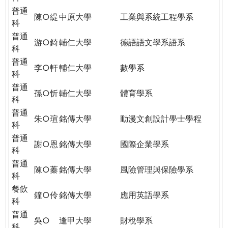
普通
陳○緹
中原大學
工業與系統工程學系
科
普通
游○錡
輔仁大學
德語語文學系語系
科
普通
李○軒
輔仁大學
數學系
科
普通
孫○忻
輔仁大學
體育學系
科
普通
朱○瑄
銘傳大學
動漫文創設計學士學程
科
普通
謝○恩
銘傳大學
國際企業學系
科
普通
陳○蓁
銘傳大學
風險管理與保險學系
科
餐飲
鐘○伶
銘傳大學
應用英語學系
科
普通
吳○
逢甲大學
財稅學系
科