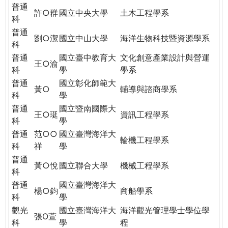
THE
普通
許○群
國立中央大學
土木工程學系
WORLD
科
TOMORROW
普通
劉○潔
國立中山大學
海洋生物科技暨資源學系
PUTTING
科
YOU
普通
國立臺中教育大
文化創意產業設計與營運
ON
王○渝
科
學
學系
THE
普通
國立彰化師範大
PATH
黃○
輔導與諮商學系
科
學
TO
普通
國立暨南國際大
GLOBAL
王○珽
資訊工程學系
科
學
CITIZENSHIP
普通
范○○
國立臺灣海洋大
輪機工程學系
科
祥
學
普通
黃○悅
國立聯合大學
機械工程學系
科
普通
國立臺灣海洋大
楊○鈞
商船學系
科
學
觀光
國立臺灣海洋大
海洋觀光管理學士學位學
張O萱
科
學
程