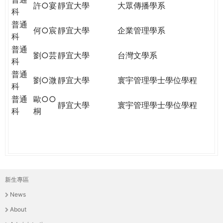
許○宴
靜宜大學
大眾傳播學系
科
普通
何○宸
靜宜大學
企業管理學系
科
普通
劉○芸
靜宜大學
台灣文學系
科
普通
劉○溦
靜宜大學
寰宇管理學士學位學程
科
普通
歐○○
靜宜大學
寰宇管理學士學位學程
科
桐
新生專區
主
News
選
About