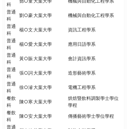
鄧○童
大葉大學
機械與自動化工程學系
科
普通
劉○豪
大葉大學
機械與自動化工程學系
科
普通
楊○文
大葉大學
資訊工程學系
科
普通
楊○愛
大葉大學
應用日語學系
科
普通
黃○賑
大葉大學
會計資訊學系
科
普通
張○詞
大葉大學
造形藝術學系
科
普通
徐○濬
大葉大學
電機工程學系
科
餐飲
烘焙暨飲料調製學士學位
陳○寒
大葉大學
科
學程
餐飲
陳○安
大葉大學
傳播藝術學士學位學程
科
普通