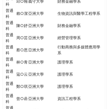
邱○翰
義守大學
財務金融學系
科
普通
賴○潔
亞洲大學
生物資訊與醫學工程學系
科
普通
陳○妤
亞洲大學
財務金融學系
科
普通
周○芸
亞洲大學
經營管理學系
科
普通
行動商務與多媒體應用學
蔡○恩
亞洲大學
科
系
普通
林○青
亞洲大學
護理學系
科
普通
寇○云
亞洲大學
護理學系
科
普通
鄭○琪
亞洲大學
護理學系
科
普通
曾○碞
亞洲大學
資訊工程學系
科
普通