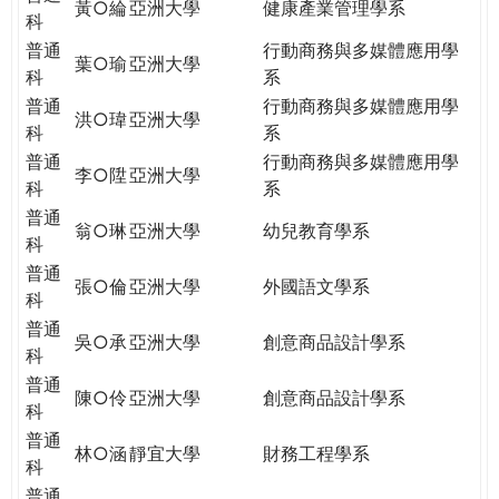
黃○綸
亞洲大學
健康產業管理學系
科
普通
行動商務與多媒體應用學
葉○瑜
亞洲大學
科
系
普通
行動商務與多媒體應用學
洪○瑋
亞洲大學
科
系
普通
行動商務與多媒體應用學
李○陞
亞洲大學
科
系
普通
翁○琳
亞洲大學
幼兒教育學系
科
普通
張○倫
亞洲大學
外國語文學系
科
普通
吳○承
亞洲大學
創意商品設計學系
科
普通
陳○伶
亞洲大學
創意商品設計學系
科
普通
林○涵
靜宜大學
財務工程學系
科
普通