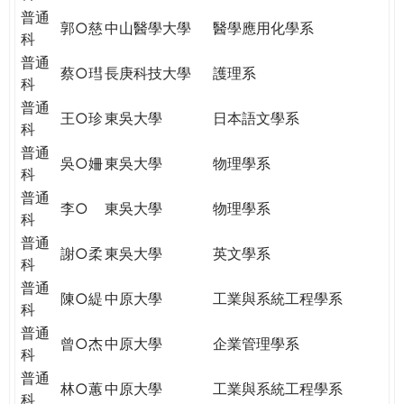
普通
郭○慈
中山醫學大學
醫學應用化學系
科
普通
蔡○㻰
長庚科技大學
護理系
科
普通
王○珍
東吳大學
日本語文學系
科
普通
吳○姍
東吳大學
物理學系
科
普通
李○
東吳大學
物理學系
科
普通
謝○柔
東吳大學
英文學系
科
普通
陳○緹
中原大學
工業與系統工程學系
科
普通
曾○杰
中原大學
企業管理學系
科
普通
林○蕙
中原大學
工業與系統工程學系
科