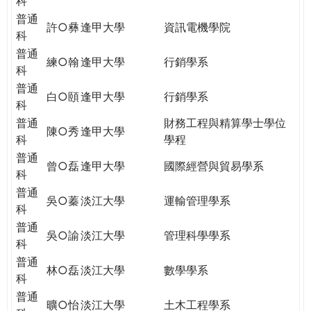
科
普通
許○彝
逢甲大學
資訊電機學院
科
普通
練○翰
逢甲大學
行銷學系
科
普通
白○頤
逢甲大學
行銷學系
科
普通
財務工程與精算學士學位
陳○秀
逢甲大學
科
學程
普通
曾○磊
逢甲大學
國際經營與貿易學系
科
普通
吳○蓁
淡江大學
運輸管理學系
科
普通
吳○諭
淡江大學
管理科學學系
科
普通
林○磊
淡江大學
數學學系
科
普通
曠○怡
淡江大學
土木工程學系