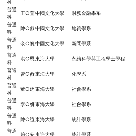
科
普通
王○萱
中國文化大學
財務金融學系
科
普通
陳○叡
中國文化大學
地質學系
科
普通
余○帆
中國文化大學
新聞學系
科
普通
洪○恩
東海大學
永續科學與工程學士學程
科
普通
曾○彥
東海大學
化學系
科
普通
董○廷
東海大學
社會學系
科
普通
李○妍
東海大學
社會學系
科
普通
陳○諠
東海大學
統計學系
科
普通
賴○安
東海大學
統計學系