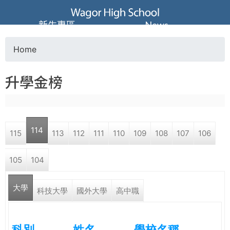
Jump to navigation
葳
新生專區
News
格
Home
Y
高
升學金榜
o
級
u
中
114
115
113
112
111
110
109
108
107
106
a
學
105
104
r
葳
大學
e
科技大學
國外大學
高中職
格
國
h
際．
科別
姓名
學校名稱
國