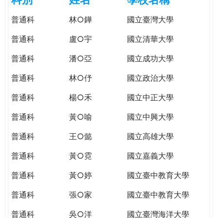
e
際
普通科
林○鏵
國立臺灣大學
葳
r
格。
普通科
盧○宇
國立清華大學
培
e
養
普通科
潘○亞
國立成功大學
具
普通科
林○伃
國立政治大學
國
際
普通科
楊○禾
國立中正大學
移
動
普通科
黃○喻
國立中興大學
力
普通科
王○懿
國立高雄大學
的
世
普通科
黃○霓
國立嘉義大學
界
公
普通科
黃○婷
國立臺中教育大學
民。
普通科
張○家
國立臺中教育大學
WAGOR
TODAY
普通科
吳○洋
國立臺灣海洋大學