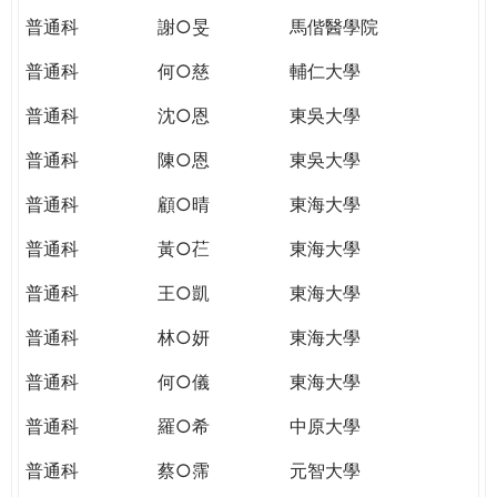
普通科
謝○旻
馬偕醫學院
普通科
何○慈
輔仁大學
普通科
沈○恩
東吳大學
普通科
陳○恩
東吳大學
普通科
顧○晴
東海大學
普通科
黃○芢
東海大學
普通科
王○凱
東海大學
普通科
林○妍
東海大學
普通科
何○儀
東海大學
普通科
羅○希
中原大學
普通科
蔡○霈
元智大學