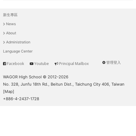
新生專區
主
News
選
About
單
Administration
Language Center
管理登入
Facebook
Youtube
Principal Mailbox
Service
User
menu
WAGOR High School © 2012-2026
No. 328, Junfu 18th Rd., Beitun Dist., Taichung City 406, Taiwan
[
Map
]
+886-4-2437-1728