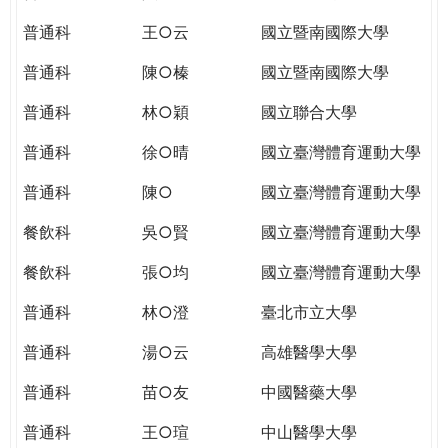
THE
WORLD
普通科
王○云
國立暨南國際大學
TOMORROW
普通科
陳○榛
國立暨南國際大學
PUTTING
YOU
普通科
林○穎
國立聯合大學
ON
THE
普通科
徐○晴
國立臺灣體育運動大學
PATH
普通科
陳○
國立臺灣體育運動大學
TO
GLOBAL
餐飲科
吳○賢
國立臺灣體育運動大學
CITIZENSHIP
餐飲科
張○均
國立臺灣體育運動大學
普通科
林○澄
臺北市立大學
普通科
湯○云
高雄醫學大學
普通科
苗○友
中國醫藥大學
普通科
王○瑄
中山醫學大學