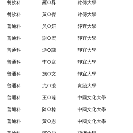
餐飲科
羅○昇
銘傳大學
餐飲科
黃○傑
銘傳大學
普通科
吳○妍
靜宜大學
普通科
謝○宏
靜宜大學
普通科
游○謙
靜宜大學
普通科
李○庭
靜宜大學
普通科
施○文
靜宜大學
普通科
尤○漩
實踐大學
普通科
王○臻
中國文化大學
普通科
陳○榛
中國文化大學
普通科
黃○恩
中國文化大學
普通科
鄭○勻
亞洲大學