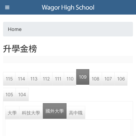
Jump to navigation
葳
格
Home
Y
高
升學金榜
o
級
u
中
109
115
114
113
112
111
110
108
107
106
a
學
105
104
r
葳
國外大學
e
大學
科技大學
高中職
格
國
h
際．
國