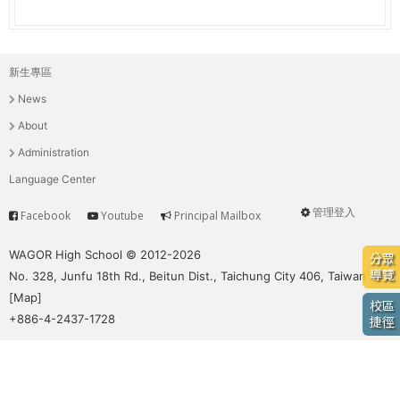
e
際
葳
r
格。
新生專區
主
培
e
News
養
選
具
About
國
單
Administration
際
Language Center
移
動
管理登入
Facebook
Youtube
Principal Mailbox
Service
User
力
的
menu
WAGOR High School © 2012-2026
分眾
世
導覽
No. 328, Junfu 18th Rd., Beitun Dist., Taichung City 406, Taiwan
界
[
Map
]
校區
公
+886-4-2437-1728
捷徑
民。
WAGOR
TODAY