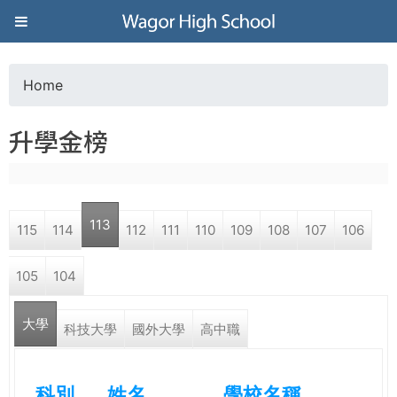
Jump to navigation
葳
格
Home
Y
高
升學金榜
o
級
u
中
113
115
114
112
111
110
109
108
107
106
a
學
105
104
r
葳
大學
e
科技大學
國外大學
高中職
格
國
h
際．
科別
姓名
學校名稱
國