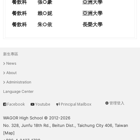
餐飲科
張○豪
亞洲大學
餐飲科
賴○妮
亞洲大學
餐飲科
朱○依
長榮大學
新生專區
主
News
選
About
單
Administration
Language Center
管理登入
Facebook
Youtube
Principal Mailbox
Service
User
menu
WAGOR High School © 2012-2026
No. 328, Junfu 18th Rd., Beitun Dist., Taichung City 406, Taiwan
[
Map
]