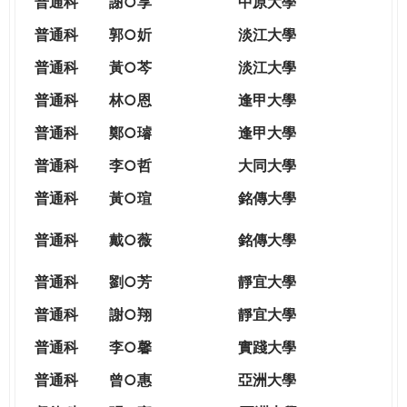
普通科
謝○享
中原大學
普通科
郭○妡
淡江大學
普通科
黃○芩
淡江大學
普通科
林○恩
逢甲大學
普通科
鄭○璿
逢甲大學
普通科
李○哲
大同大學
普通科
黃○瑄
銘傳大學
普通科
戴○薇
銘傳大學
普通科
劉○芳
靜宜大學
普通科
謝○翔
靜宜大學
普通科
李○馨
實踐大學
普通科
曾○惠
亞洲大學