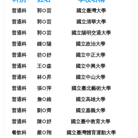
e
際
普通科
郭○芸
國立臺灣大學
葳
r
格。
普通科
郭○芸
國立清華大學
培
普通科
郭○芸
國立陽明交通大學
e
養
具
普通科
鍾○陽
國立政治大學
國
普通科
枋○妤
國立中正大學
際
移
普通科
王○森
國立中興大學
動
普通科
林○昇
國立中山大學
力
的
普通科
張○萍
國立臺北藝術大學
世
普通科
詹○維
國立高雄大學
界
公
普通科
劉○齊
國立嘉義大學
民。
普通科
陳○妤
國立臺中教育大學
WAGOR
TODAY
餐飲科
嚴○翔
國立
臺灣體育運動大學