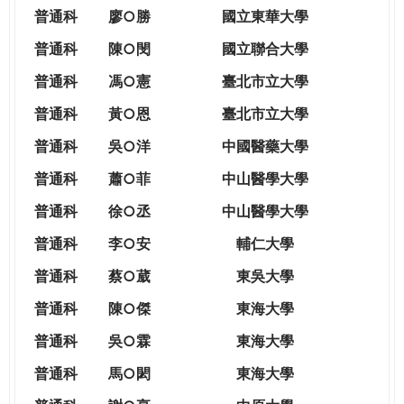
THE
普通科
廖○勝
國立東華大學
WORLD
TOMORROW
普通科
陳○閔
國立聯合大學
PUTTING
普通科
馮○憲
臺北市立大學
YOU
ON
普通科
黃○恩
臺北市立大學
THE
普
通科
吳○洋
中國醫藥大學
PATH
TO
普通科
蕭○菲
中山醫學大學
GLOBAL
普通科
徐○丞
中山醫學大學
CITIZENSHIP
普通科
李○安
輔仁大學
普通科
蔡○葳
東吳大學
普通科
陳○傑
東海大學
普通科
吳○霖
東海大學
普通科
馬○閎
東海大學