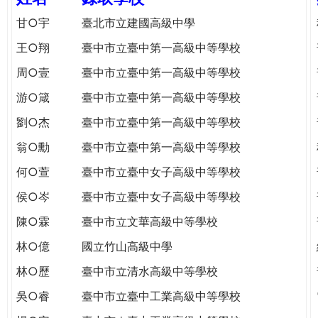
e
際
甘○宇
臺北市立建國高級中學
葳
r
王○翔
臺中市立臺中第一高級中等學校
格。
培
周○壹
臺中市立臺中第一高級中等學校
e
養
游○箴
臺中市立臺中第一高級中等學校
具
國
劉○杰
臺中市立臺中第一高級中等學校
際
翁○勳
臺中市立臺中第一高級中等學校
移
動
何○萱
臺中市立臺中女子高級中等學校
力
侯○岑
臺中市立臺中女子高級中等學校
的
世
陳○霖
臺中市立文華高級中等學校
界
林○億
國立竹山高級中學
公
民。
林○歷
臺中市立清水高級中等學校
WAGOR
吳○睿
臺中市立臺中工業高級中等學校
TODAY