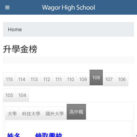
Jump to navigation
葳
格
Home
Y
高
升學金榜
o
級
u
中
108
115
114
113
112
111
110
109
107
106
a
學
105
104
r
葳
高中職
e
大學
科技大學
國外大學
格
國
h
際．
姓名
錄取學校
國