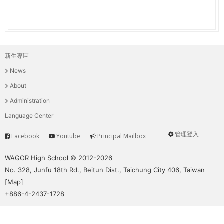
新生專區
主
News
選
About
單
Administration
Language Center
管理登入
Facebook
Youtube
Principal Mailbox
Service
User
menu
WAGOR High School © 2012-2026
No. 328, Junfu 18th Rd., Beitun Dist., Taichung City 406, Taiwan
[
Map
]
+886-4-2437-1728