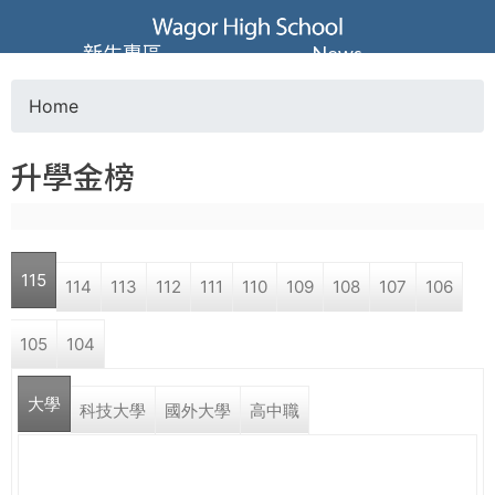
Jump to navigation
葳
新生專區
News
格
Home
Y
高
升學金榜
o
級
u
中
115
114
113
112
111
110
109
108
107
106
a
學
105
104
r
葳
大學
e
科技大學
國外大學
高中職
格
國
h
際．
國