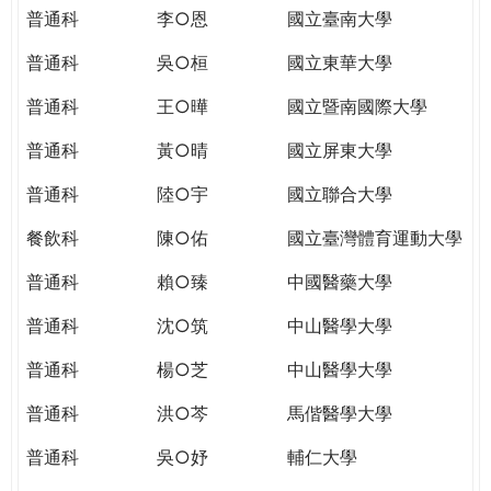
THE
普通科
李○恩
國立臺南大學
WORLD
TOMORROW
普通科
吳○桓
國立東華大學
PUTTING
普通科
王○曄
國立暨南國際大學
YOU
ON
普通科
黃○晴
國立屏東大學
THE
PATH
普通科
陸○宇
國立聯合大學
TO
餐飲科
陳○佑
國立臺灣體育運動大學
GLOBAL
CITIZENSHIP
普通科
賴○臻
中國醫藥大學
普通科
沈○筑
中山醫學大學
普通科
楊○芝
中山醫學大學
普通科
洪○芩
馬偕醫學大學
普通科
吳○妤
輔仁大學