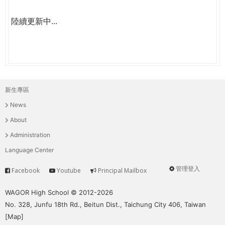
陸續更新中...
新生專區
主
News
選
About
單
Administration
Language Center
管理登入
Facebook
Youtube
Principal Mailbox
Service
User
menu
WAGOR High School © 2012-2026
No. 328, Junfu 18th Rd., Beitun Dist., Taichung City 406, Taiwan
[
Map
]