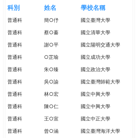
e
際
科別
姓名
學校名稱
葳
r
普通科
簡○伃
國立臺灣大學
格。
培
普通科
蔡○蓁
國立清華大學
e
養
具
普通科
謝○平
國立陽明交通大學
國
普通科
○芷瑜
國立成功大學
際
移
普通科
朱○臻
國立政治大學
動
力
普通科
吳○諭
國立臺灣師範大學
的
普通科
林○宏
國立中興大學
世
界
普通科
陳○仁
國立中興大學
公
民。
普通科
王○宣
國立中正大學
WAGOR
普通科
曾○涵
國立臺灣海洋大學
TODAY