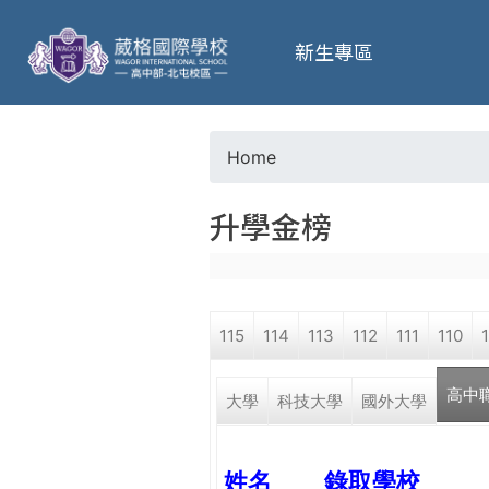
葳
新生專區
格
高
Home
Y
級
升學金榜
o
中
u
學
115
114
113
112
111
110
a
葳
高中
r
大學
科技大學
國外大學
格
國
e
際．
姓名
錄取學校
國