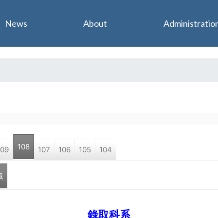
Jump to navigation
News
About
Administratio
108
109
107
106
105
104
職
錄取科系