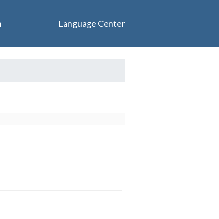
n
Language Center