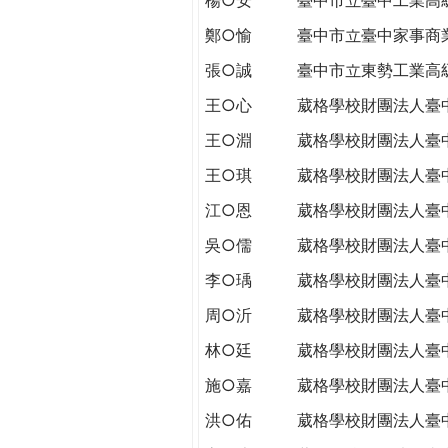
THE
WORLD
鄭○愉
臺中市立臺中家事商
TOMORROW
張○誠
臺中市立東勢工業高
PUTTING
YOU
王○心
葳格學校財團法人臺
ON
王○淵
葳格學校財團法人臺
THE
PATH
王○琪
葳格學校財團法人臺
TO
江○恩
葳格學校財團法人臺
GLOBAL
CITIZENSHIP
吳○儒
葳格學校財團法人臺
李○瑀
葳格學校財團法人臺
周○沂
葳格學校財團法人臺
林○廷
葳格學校財團法人臺
施○嘉
葳格學校財團法人臺
洪○佑
葳格學校財團法人臺