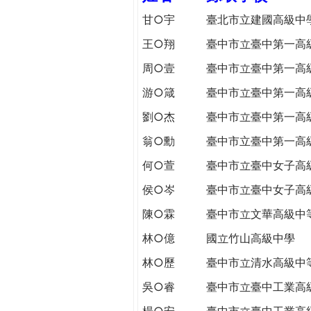
h
際
甘○宇
臺北市立建國高級中
葳
王○翔
臺中市立臺中第一高
e
格。
培
周○壹
臺中市立臺中第一高
r
養
游○箴
臺中市立臺中第一高
具
e
國
劉○杰
臺中市立臺中第一高
際
翁○勳
臺中市立臺中第一高
移
動
何○萱
臺中市立臺中女子高
力
侯○岑
臺中市立臺中女子高
的
陳○霖
臺中市立文華高級中
世
界
林○億
國立竹山高級中學
公
林○歷
臺中市立清水高級中
民。
WAGOR
吳○睿
臺中市立臺中工業高
TODAY
楊○安
臺中市立臺中工業高