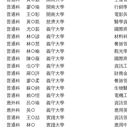
普通科
廖○瑜
開南大學
行銷
普通科
王○彰
開南大學
電影
普通科
黃○凱
慈濟大學
醫學
普通科
尤○茹
義守大學
國際
普通科
林○諺
義守大學
材料
普通科
林○慧
義守大學
餐旅
普通科
林○榆
義守大學
觀光
普通科
陳○薇
義守大學
國際
普通科
伍○宇
義守大學
資訊
普通科
羅○評
義守大學
財務
普通科
廖○柔
義守大學
餐旅
普通科
蘇○錡
義守大學
生物
普通科
賴○愷
義守大學
電機
應外科
呂○瑜
義守大學
資訊
應外科
吳○
義守大學
應用
普通科
王○喆
實踐大學
資訊
普通科
林○
實踐大學
應用