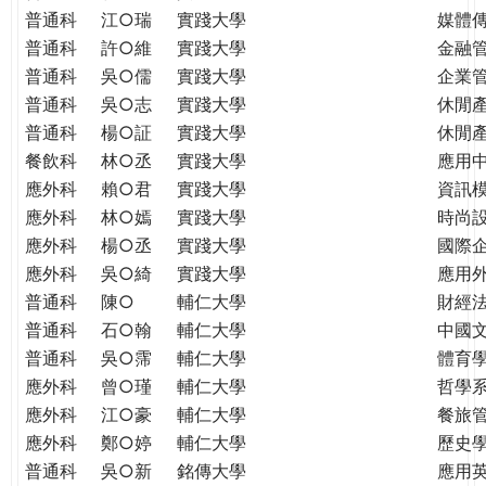
普通科
江○瑞
實踐大學
媒體
普通科
許○維
實踐大學
金融
普通科
吳○儒
實踐大學
企業
普通科
吳○志
實踐大學
休閒
普通科
楊○証
實踐大學
休閒
餐飲科
林○丞
實踐大學
應用
應外科
賴○君
實踐大學
資訊
應外科
林○嫣
實踐大學
時尚
應外科
楊○丞
實踐大學
國際
應外科
吳○綺
實踐大學
應用
普通科
陳○
輔仁大學
財經
普通科
石○翰
輔仁大學
中國
普通科
吳○霈
輔仁大學
體育
應外科
曾○瑾
輔仁大學
哲學
應外科
江○豪
輔仁大學
餐旅
應外科
鄭○婷
輔仁大學
歷史
普通科
吳○新
銘傳大學
應用