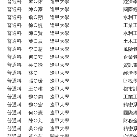
普通科
孟○佑
逢甲大學
經濟
普通科
陳○豪
逢甲大學
國際
普通科
詹○翔
逢甲大學
水利
普通科
徐○婕
逢甲大學
工業
普通科
陳○賢
逢甲大學
水利
普通科
葉○辰
逢甲大學
土木
普通科
李○慧
逢甲大學
風險
普通科
何○安
逢甲大學
企業
普通科
吳○諭
逢甲大學
資訊
普通科
林○
逢甲大學
經濟
普通科
張○瑗
逢甲大學
財稅
普通科
王○棋
逢甲大學
都市
普通科
魏○鈞
逢甲大學
工業
普通科
魏○宏
逢甲大學
精密
普通科
何○憲
逢甲大學
國際
普通科
陳○芃
逢甲大學
財務
普通科
吳○儒
逢甲大學
精密
普通科
黃○茹
開南大學
空運