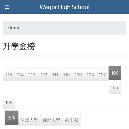
Jump to navigation
葳
格
Home
Y
高
升學金榜
o
級
u
中
106
115
114
113
112
111
110
109
108
107
a
學
105
r
葳
104
e
格
國
大學
h
科技大學
國外大學
高中職
際．
國