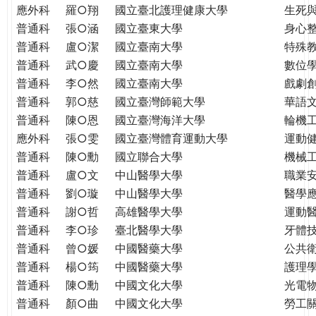
THE
應外科
羅○翔
國立臺北護理健康大學
生死
WORLD
普通科
張○涵
國立臺東大學
身心
TOMORROW
普通科
盧○潔
國立臺南大學
特殊
PUTTING
普通科
武○慶
國立臺南大學
數位
YOU
普通科
李○然
國立臺南大學
戲劇創
ON
普通科
郭○慈
國立臺灣師範大學
華語
THE
普通科
陳○恩
國立臺灣海洋大學
輪機
PATH
應外科
張○雯
國立臺灣體育運動大學
運動
TO
GLOBAL
普通科
陳○勳
國立聯合大學
機械
CITIZENSHIP
普通科
盧○文
中山醫學大學
職業
普通科
劉○璇
中山醫學大學
醫學
普通科
謝○哲
高雄醫學大學
運動
普通科
李○珍
臺北醫學大學
牙體
普通科
曾○媛
中國醫藥大學
公共
普通科
楊○筠
中國醫藥大學
護理
普通科
陳○勳
中國文化大學
光電
普通科
顏○曲
中國文化大學
勞工