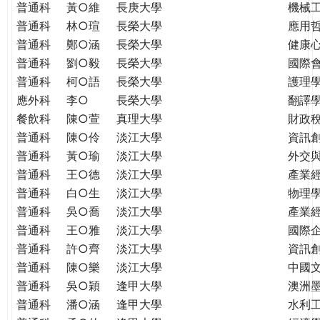
普通科
黃○維
長庚大學
機械
普通科
林○瑄
長榮大學
應用
普通科
鄭○涵
長榮大學
健康
普通科
劉○毅
長榮大學
國際
普通科
柯○語
長榮大學
護理學
應外科
李○
長榮大學
翻譯
餐飲科
陳○萱
真理大學
財政
普通科
陳○伶
淡江大學
資訊
普通科
黃○瑜
淡江大學
外交
普通科
王○德
淡江大學
產業
普通科
白○生
淡江大學
物理
普通科
吳○喬
淡江大學
產業
普通科
王○雅
淡江大學
國際
普通科
許○齊
淡江大學
資訊
普通科
陳○樂
淡江大學
中國
普通科
吳○穎
逢甲大學
澳洲
普通科
潘○涵
逢甲大學
水利