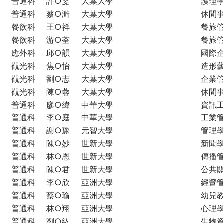
普通科
許○雯
大葉大學
護理
普通科
蔡○澔
大葉大學
休閒
餐飲科
王○祥
大葉大學
餐旅
餐飲科
游○荃
大葉大學
餐旅
應外科
邱○韻
大葉大學
國際
觀光科
焦○怡
大葉大學
造形
觀光科
劉○志
大葉大學
企業
觀光科
陳○蓉
大葉大學
休閒
普通科
廖○緯
中華大學
資訊
普通科
李○庭
中華大學
工業
普通科
謝○豫
元智大學
管理學
普通科
陳○妙
世新大學
新聞
普通科
林○恩
世新大學
傳播
普通科
陳○君
世新大學
公共
普通科
李○欣
亞洲大學
經營
普通科
蔡○瑜
亞洲大學
幼兒
普通科
林○翔
亞洲大學
心理
普通科
劉○紘
亞洲大學
生物