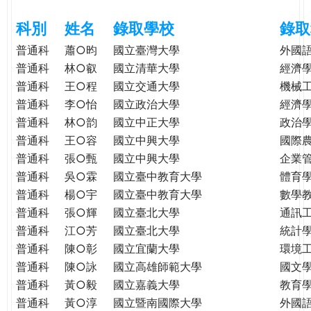
e
際
科別
姓名
錄取學校
錄取
葳
r
格。
普通科
蕭○昀
國立臺灣大學
外國
培
普通科
林○叡
國立清華大學
經濟
e
養
普通科
王○程
國立交通大學
機械
具
普通科
李○怡
國立政治大學
經濟
國
普通科
林○韵
國立中正大學
政治
際
普通科
王○容
國立中興大學
國際
移
普通科
張○甄
國立中興大學
企業
動
普通科
吳○霖
國立臺中教育大學
體育
力
普通科
楊○宇
國立臺中教育大學
數學
的
普通科
張○輝
國立臺北大學
通訊
世
普通科
江○芳
國立臺北大學
統計
界
公
普通科
陳○彰
國立宜蘭大學
環境
民。
普通科
陳○詠
國立高雄師範大學
國文
WAGOR
普通科
黃○毅
國立嘉義大學
教育
TODAY
普通科
黃○淳
國立暨南國際大學
外國