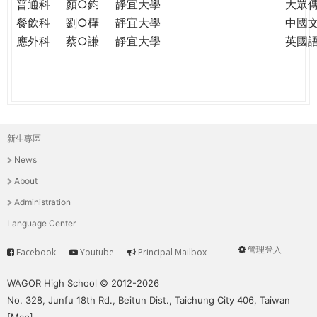
普通科
顏○鈞
靜宜大學
大眾
餐飲科
劉○樺
靜宜大學
中國
應外科
蔡○謙
靜宜大學
英國
新生專區
主
News
選
About
單
Administration
Language Center
管理登入
Facebook
Youtube
Principal Mailbox
Service
User
menu
WAGOR High School © 2012-2026
No. 328, Junfu 18th Rd., Beitun Dist., Taichung City 406, Taiwan
[
Map
]