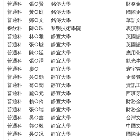
普通科
張○賢
銘傳大學
財務
普通科
黃○庭
銘傳大學
國際
普通科
鄭○文
銘傳大學
華語
餐飲科
陳○珠
黎明技術學院
表演
普通科
林○雅
靜宜大學
英國
普通科
張○虓
靜宜大學
英國
普通科
陳○廷
靜宜大學
應用
普通科
張○澤
靜宜大學
觀光
普通科
廖○
靜宜大學
寰宇
普通科
吳○勳
靜宜大學
企業
普通科
翁○閔
靜宜大學
資訊
普通科
龎○元
靜宜大學
西班
普通科
賴○伶
靜宜大學
財務
普通科
張○端
靜宜大學
財務
普通科
吳○鑫
靜宜大學
台灣
普通科
郭○毅
靜宜大學
中國
普通科
吳○况
靜宜大學
國際企