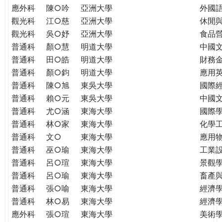
應外科
陳○吟
亞洲大學
外國
觀光科
江○慈
亞洲大學
休閒
觀光科
吳○妤
亞洲大學
食品
普通科
顏○慧
明道大學
中國
普通科
田○皓
明道大學
財務
普通科
顏○鈞
明道大學
應用
普通科
陳○旭
東吳大學
國際
普通科
賴○元
東吳大學
中國
普通科
尤○涵
東海大學
國際學
普通科
林○家
東海大學
化學
普通科
文○
東海大學
應用
普通科
巫○瑜
東海大學
工業
普通科
呂○瑄
東海大學
景觀
普通科
呂○瑜
東海大學
畜產
普通科
張○喻
東海大學
經濟
普通科
林○易
東海大學
經濟
應外科
張○瑄
東海大學
美術