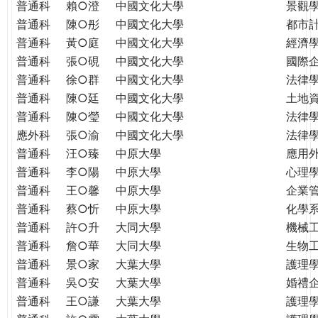
普通科
賴○澄
中國文化大學
景觀
普通科
陳○彤
中國文化大學
都市
普通科
黃○庭
中國文化大學
經濟
普通科
張○硯
中國文化大學
國際
普通科
徐○群
中國文化大學
法律
普通科
陳○廷
中國文化大學
土地
普通科
陳○瑩
中國文化大學
法律
應外科
張○渝
中國文化大學
法律
普通科
汪○臻
中原大學
應用
普通科
李○陽
中原大學
心理
普通科
王○馨
中原大學
企業
普通科
蔡○忻
中原大學
化學
普通科
許○升
大同大學
機械
普通科
詹○華
大同大學
生物
普通科
景○家
大葉大學
護理
普通科
吳○安
大葉大學
婚禮
普通科
王○謙
大葉大學
護理