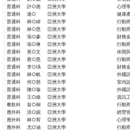
普通科
許○惠
亞洲大學
心理
普通科
連○
亞洲大學
健康
普通科
林○緯
亞洲大學
行動
普通科
林○恩
亞洲大學
行動
普通科
張○豪
亞洲大學
財務
普通科
張○琳
亞洲大學
行動
普通科
黃○文
亞洲大學
休閒
普通科
蔡○恩
亞洲大學
行動
普通科
李○瑀
亞洲大學
財務
普通科
林○帆
亞洲大學
外國
普通科
何○慈
亞洲大學
室內
普通科
陳○璇
亞洲大學
外國語
普通科
王○維
亞洲大學
資訊工
餐飲科
翁○桐
亞洲大學
行動
應外科
洪○妮
亞洲大學
經營
應外科
林○宥
亞洲大學
心理
應外科
尤○涵
亞洲大學
行動