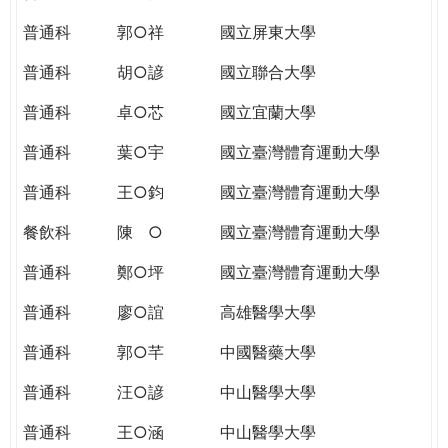
THE
WORLD
普通科
郭○祥
國立屏東大學
TOMORROW
普通科
胡○諺
國立聯合大學
PUTTING
YOU
普通科
卓○芯
國立宜蘭大學
ON
THE
普通科
葉○宇
國立臺灣體育運動大學
PATH
普通科
王○鈞
國立臺灣體育運動大學
TO
GLOBAL
餐飲科
陳 ○
國立臺灣體育運動大學
CITIZENSHIP
普通科
鄭○坪
國立臺灣體育運動大學
普通科
廖○誼
高雄醫學大學
普通科
郭○芊
中國醫藥大學
普通科
汪○諺
中山醫學大學
普通科
王○涵
中山醫學大學