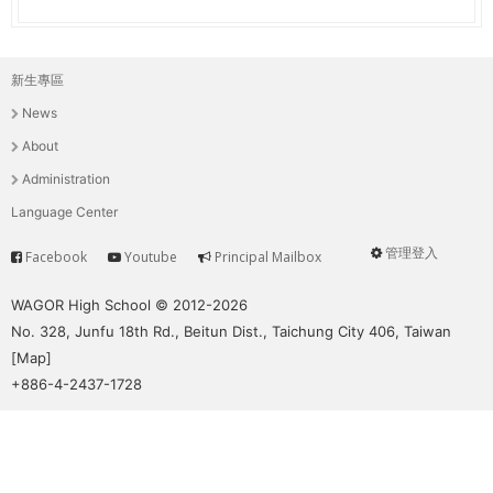
新生專區
主
News
選
About
單
Administration
Language Center
管理登入
Facebook
Youtube
Principal Mailbox
Service
User
menu
WAGOR High School © 2012-2026
No. 328, Junfu 18th Rd., Beitun Dist., Taichung City 406, Taiwan
[
Map
]
+886-4-2437-1728