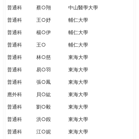
普通科
蔡○翔
中山醫學大學
普通科
王○妤
輔仁大學
普通科
楊○伊
輔仁大學
普通科
王○
輔仁大學
普通科
林○慈
東海大學
普通科
易○羽
東海大學
普通科
張○鳳
東海大學
應外科
貝○紘
東海大學
普通科
劉○毅
東海大學
普通科
洪○銨
東海大學
普通科
江○妮
東海大學