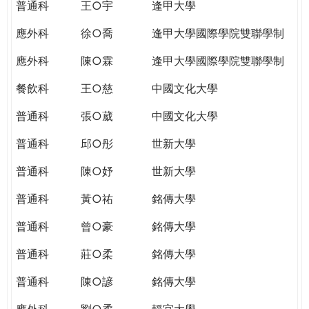
普通科
王○宇
逢甲大學
應外科
徐○喬
逢甲大學國際學院雙聯學制
應外科
陳○霖
逢甲大學國際學院雙聯學制
餐飲科
王○慈
中國文化大學
普通科
張○葳
中國文化大學
普通科
邱○彤
世新大學
普通科
陳○妤
世新大學
普通科
黃○祐
銘傳大學
普通科
曾○豪
銘傳大學
普通科
莊○柔
銘傳大學
普通科
陳○諺
銘傳大學
應外科
劉○柔
靜宜大學