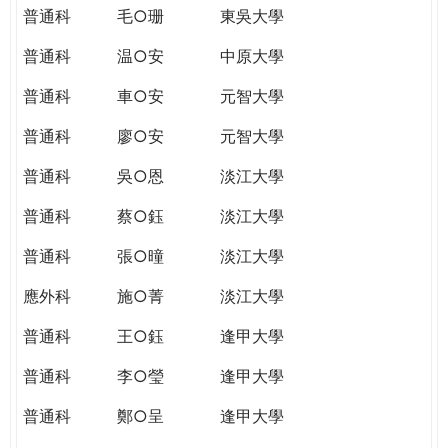
普通科
毛○珊
東吳大學
普通科
温○安
中原大學
普通科
車○安
元智大學
普通科
廖○安
元智大學
普通科
吳○恩
淡江大學
普通科
蔡○鈺
淡江大學
普通科
張○曈
淡江大學
應外科
施○菁
淡江大學
普通科
王○鈺
逢甲大學
普通科
李○瑩
逢甲大學
普通科
鄭○呈
逢甲大學