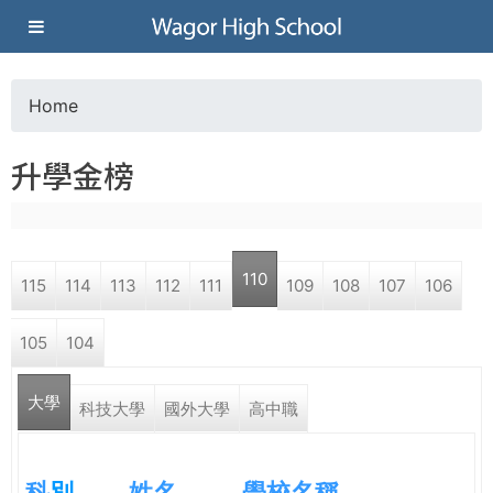
Jump to navigation
葳
格
Home
Y
高
升學金榜
o
級
u
中
110
115
114
113
112
111
109
108
107
106
a
學
105
104
r
葳
大學
e
科技大學
國外大學
高中職
格
國
h
際．
科
別
姓名
學校名稱
國