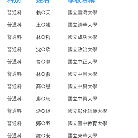
e
際
普通科
賴○天
國立臺灣大學
葳
r
格。
普通科
王○竣
國立清華大學
培
e
養
普通科
林○哲
國立成功大學
具
普通科
沈○欣
國立政治大學
國
際
普通科
曹○瀚
國立中正大學
移
動
普通科
林○彥
國立中興大學
力
普通科
高○恩
國立中興大學
的
世
普通科
廖○慈
國立中興大學
界
公
普通科
游○煜
國立彰化師範大學
民。
普通科
鄭○羽
國立臺中教育大學
WAGOR
TODAY
普通科
鍾○安
國立東華大學