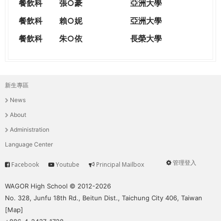
餐飲科
張○豪
亞洲大學
餐飲科
賴○妮
亞洲大學
餐飲科
朱○依
長榮大學
新生專區
主
News
選
About
單
Administration
Language Center
管理登入
Facebook
Youtube
Principal Mailbox
Service
User
menu
WAGOR High School © 2012-2026
No. 328, Junfu 18th Rd., Beitun Dist., Taichung City 406, Taiwan
[
Map
]