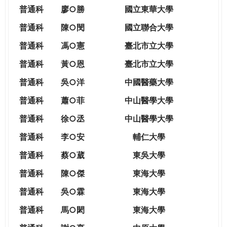
THE
普通科
廖○勝
國立東華大學
WORLD
TOMORROW
普通科
陳○閔
國立聯合大學
PUTTING
普通科
馮○憲
臺北市立大學
YOU
ON
普通科
黃○恩
臺北市立大學
THE
普
通科
吳○洋
中國醫藥大學
PATH
TO
普通科
蕭○菲
中山醫學大學
GLOBAL
普通科
徐○丞
中山醫學大學
CITIZENSHIP
普通科
李○安
輔仁大學
普通科
蔡○葳
東吳大學
普通科
陳○傑
東海大學
普通科
吳○霖
東海大學
普通科
馬○閎
東海大學