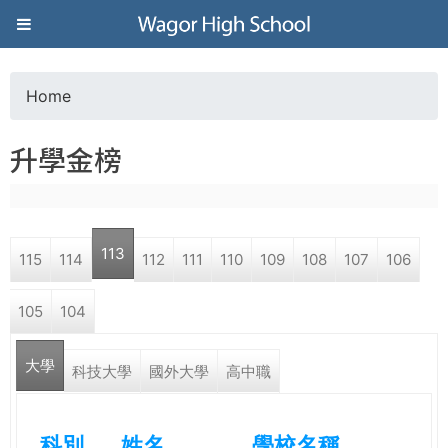
Jump to navigation
葳
格
Home
Y
高
升學金榜
o
級
u
中
113
115
114
112
111
110
109
108
107
106
a
學
105
104
r
葳
大學
e
科技大學
國外大學
高中職
格
國
h
際．
科別
姓名
學校名稱
國