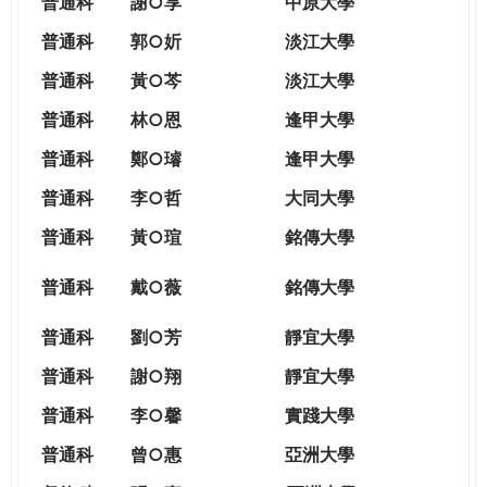
普通科
謝○享
中原大學
普通科
郭○妡
淡江大學
普通科
黃○芩
淡江大學
普通科
林○恩
逢甲大學
普通科
鄭○璿
逢甲大學
普通科
李○哲
大同大學
普通科
黃○瑄
銘傳大學
普通科
戴○薇
銘傳大學
普通科
劉○芳
靜宜大學
普通科
謝○翔
靜宜大學
普通科
李○馨
實踐大學
普通科
曾○惠
亞洲大學