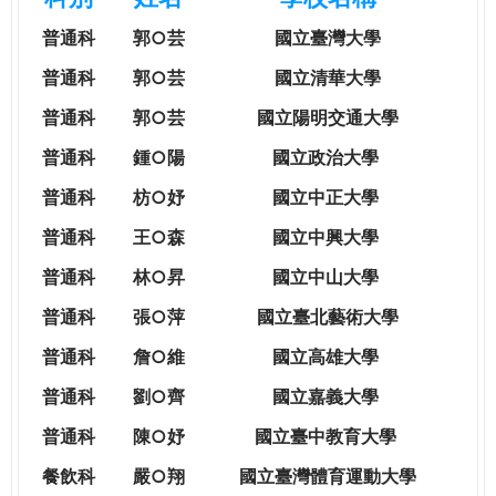
e
際
普通科
郭○芸
國立臺灣大學
葳
r
格。
普通科
郭○芸
國立清華大學
培
普通科
郭○芸
國立陽明交通大學
e
養
具
普通科
鍾○陽
國立政治大學
國
普通科
枋○妤
國立中正大學
際
移
普通科
王○森
國立中興大學
動
普通科
林○昇
國立中山大學
力
的
普通科
張○萍
國立臺北藝術大學
世
普通科
詹○維
國立高雄大學
界
公
普通科
劉○齊
國立嘉義大學
民。
普通科
陳○妤
國立臺中教育大學
WAGOR
TODAY
餐飲科
嚴○翔
國立
臺灣體育運動大學