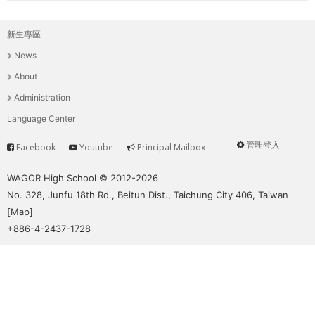
新生專區
主
News
選
About
單
Administration
Language Center
管理登入
Facebook
Youtube
Principal Mailbox
Service
User
menu
WAGOR High School © 2012-2026
No. 328, Junfu 18th Rd., Beitun Dist., Taichung City 406, Taiwan
[
Map
]
+886-4-2437-1728