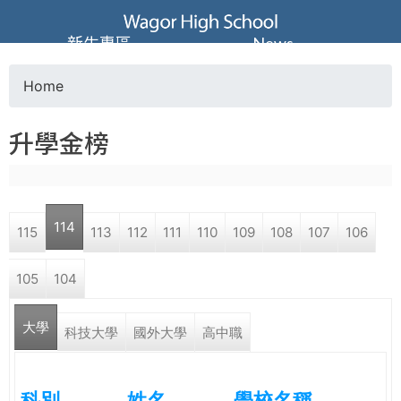
Jump to navigation
葳
新生專區
News
格
Home
Y
高
升學金榜
o
級
u
中
114
115
113
112
111
110
109
108
107
106
a
學
105
104
r
葳
大學
e
科技大學
國外大學
高中職
格
國
h
際．
科別
姓名
學校名稱
國