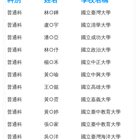
e
際
普通科
林○鏵
國立臺灣大學
葳
r
格。
普通科
盧○宇
國立清華大學
培
e
養
普通科
潘○亞
國立成功大學
具
普通科
林○伃
國立政治大學
國
際
普通科
楊○禾
國立中正大學
移
動
普通科
黃○喻
國立中興大學
力
普通科
王○懿
國立高雄大學
的
世
普通科
黃○霓
國立嘉義大學
界
公
普通科
黃○婷
國立臺中教育大學
民。
普通科
張○家
國立臺中教育大學
WAGOR
TODAY
普通科
吳○洋
國立臺灣海洋大學