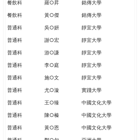
餐飲科
羅○昇
銘傳大學
餐飲科
黃○傑
銘傳大學
普通科
吳○妍
靜宜大學
普通科
謝○宏
靜宜大學
普通科
游○謙
靜宜大學
普通科
李○庭
靜宜大學
普通科
施○文
靜宜大學
普通科
尤○漩
實踐大學
普通科
王○臻
中國文化大學
普通科
陳○榛
中國文化大學
普通科
黃○恩
中國文化大學
普通科
鄭○勻
亞洲大學