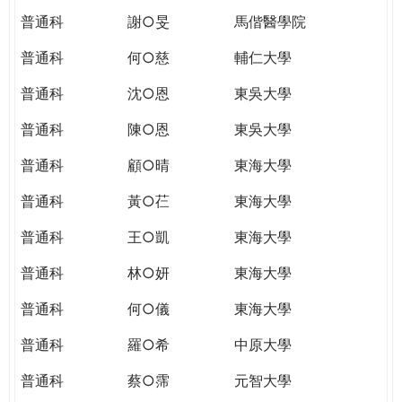
普通科
謝○旻
馬偕醫學院
普通科
何○慈
輔仁大學
普通科
沈○恩
東吳大學
普通科
陳○恩
東吳大學
普通科
顧○晴
東海大學
普通科
黃○芢
東海大學
普通科
王○凱
東海大學
普通科
林○妍
東海大學
普通科
何○儀
東海大學
普通科
羅○希
中原大學
普通科
蔡○霈
元智大學