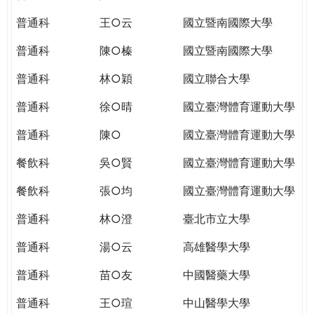
THE
WORLD
普通科
王○云
國立暨南國際大學
TOMORROW
普通科
陳○榛
國立暨南國際大學
PUTTING
YOU
普通科
林○穎
國立聯合大學
ON
THE
普通科
徐○晴
國立臺灣體育運動大學
PATH
普通科
陳○
國立臺灣體育運動大學
TO
GLOBAL
餐飲科
吳○賢
國立臺灣體育運動大學
CITIZENSHIP
餐飲科
張○均
國立臺灣體育運動大學
普通科
林○澄
臺北市立大學
普通科
湯○云
高雄醫學大學
普通科
苗○友
中國醫藥大學
普通科
王○瑄
中山醫學大學