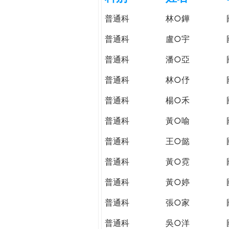
h
際
普通科
林○鏵
葳
e
格。
普通科
盧○宇
培
r
普通科
潘○亞
養
具
普通科
林○伃
e
國
際
普通科
楊○禾
移
普通科
黃○喻
動
力
普通科
王○懿
的
世
普通科
黃○霓
界
普通科
黃○婷
公
民。
普通科
張○家
WAGOR
TODAY
普通科
吳○洋