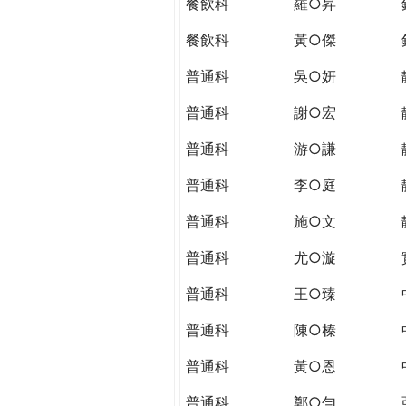
餐飲科
羅○昇
餐飲科
黃○傑
普通科
吳○妍
普通科
謝○宏
普通科
游○謙
普通科
李○庭
普通科
施○文
普通科
尤○漩
普通科
王○臻
普通科
陳○榛
普通科
黃○恩
普通科
鄭○勻