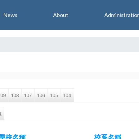
Jump to navigation
News
About
Administratio
109
108
107
106
105
104
職
學校名稱
校系名稱