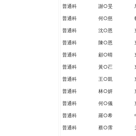
普通科
謝○旻
普通科
何○慈
普通科
沈○恩
普通科
陳○恩
普通科
顧○晴
普通科
黃○芢
普通科
王○凱
普通科
林○妍
普通科
何○儀
普通科
羅○希
普通科
蔡○霈