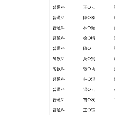
THE
普通科
王○云
WORLD
TOMORROW
普通科
陳○榛
PUTTING
YOU
普通科
林○穎
ON
普通科
徐○晴
THE
PATH
普通科
陳○
TO
GLOBAL
餐飲科
吳○賢
CITIZENSHIP
餐飲科
張○均
普通科
林○澄
普通科
湯○云
普通科
苗○友
普通科
王○瑄