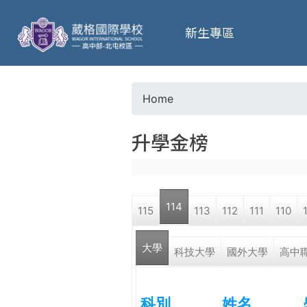
葳
新生專區
格
高
Home
Y
級
升學金榜
o
中
u
學
114
115
113
112
111
110
a
葳
大學
r
科技大學
國外大學
高中
格
國
e
際．
科別
姓名
國