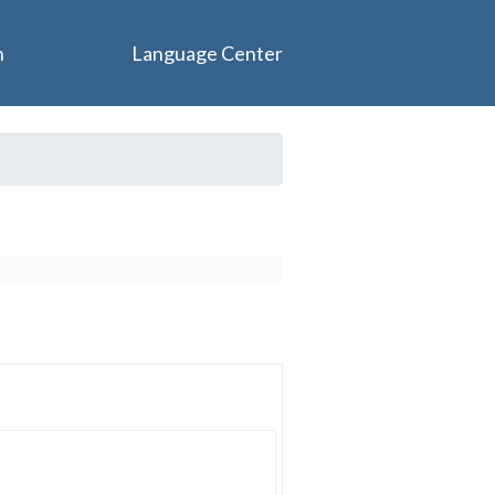
n
Language Center