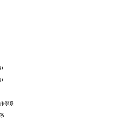
)
)
作學系
系