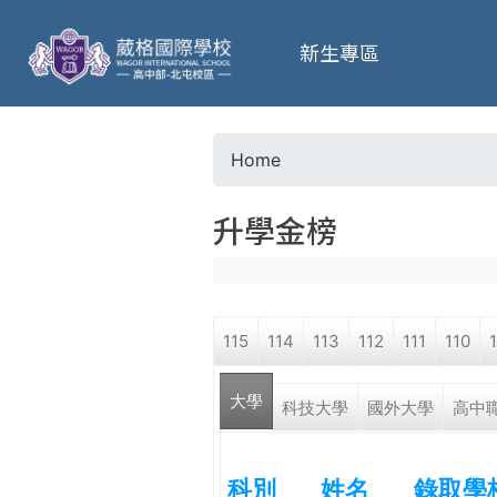
葳
新生專區
格
高
Home
Y
級
升學金榜
o
中
u
學
115
114
113
112
111
110
a
葳
大學
r
科技大學
國外大學
高中
格
國
e
際．
科別
姓名
錄取學
國