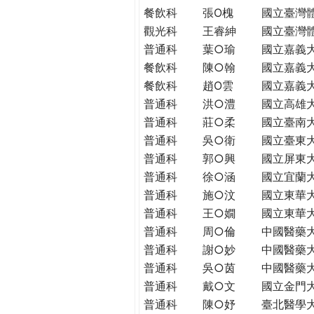
THE
餐飲科
張O槐
國立臺灣
WORLD
觀光科
王睿紳
國立臺灣
TOMORROW
普通科
葉○瑜
國立嘉義
PUTTING
餐飲科
陳○翰
國立嘉義
YOU
餐飲科
趙O雲
國立嘉義
ON
普通科
洪○澧
國立高雄
THE
PATH
普通科
莊○柔
國立臺南
TO
普通科
吳○衛
國立臺東
GLOBAL
普通科
郭○興
國立屏東
CITIZENSHIP
普通科
徐○涵
國立宜蘭
普通科
施○汶
國立東華
普通科
王○嫺
國立東華
普通科
周○倫
中國醫藥
普通科
謝○妙
中國醫藥
普通科
吳○茵
中國醫藥
普通科
戴○文
國立金門
普通科
陳○妤
臺北醫學