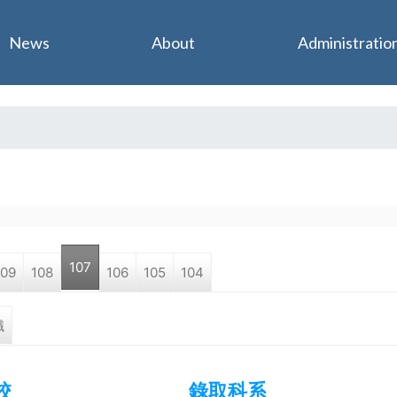
Jump to navigation
News
About
Administratio
107
109
108
106
105
104
職
校
錄取科系