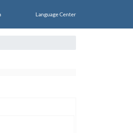
n
Language Center