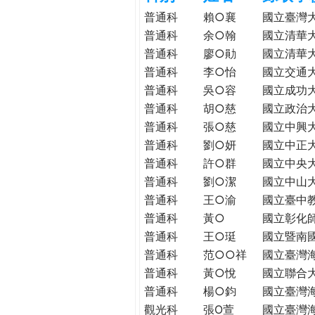
h
際
普通科
賴○襄
國立臺灣
葳
普通科
余○翰
國立清華
e
格。
普通科
廖○勛
國立清華
培
普通科
李○怡
國立交通
r
養
普通科
吳○容
國立成功
具
普通科
胡○慈
國立政治
e
國
普通科
張○慈
國立中興
際
普通科
劉○妍
國立中正
移
普通科
許○群
國立中央
動
普通科
劉○潔
國立中山
力
普通科
王○渝
國立臺中
的
世
普通科
黃○
國立彰化
界
普通科
王○珽
國立暨南
公
普通科
范○○祥
國立臺灣
民。
普通科
黃○悅
國立聯合
WAGOR
普通科
楊○鈞
國立臺灣
TODAY
觀光科
張O萱
國立臺灣