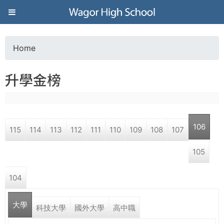
Jump to navigation
葳
格
Home
Y
高
升學金榜
o
級
u
中
106
115
114
113
112
111
110
109
108
107
a
學
105
r
葳
104
e
格
國
大學
h
科技大學
國外大學
高中職
際．
國