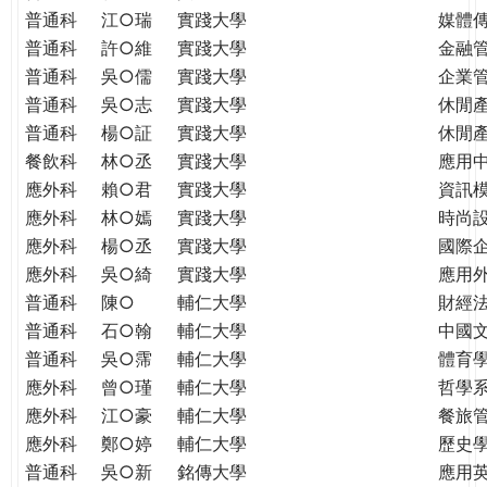
普通科
江○瑞
實踐大學
媒體
普通科
許○維
實踐大學
金融
普通科
吳○儒
實踐大學
企業
普通科
吳○志
實踐大學
休閒
普通科
楊○証
實踐大學
休閒
餐飲科
林○丞
實踐大學
應用
應外科
賴○君
實踐大學
資訊
應外科
林○嫣
實踐大學
時尚
應外科
楊○丞
實踐大學
國際
應外科
吳○綺
實踐大學
應用
普通科
陳○
輔仁大學
財經
普通科
石○翰
輔仁大學
中國
普通科
吳○霈
輔仁大學
體育
應外科
曾○瑾
輔仁大學
哲學
應外科
江○豪
輔仁大學
餐旅
應外科
鄭○婷
輔仁大學
歷史
普通科
吳○新
銘傳大學
應用