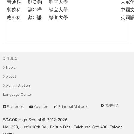
普通科
顏○鈞
靜宜大學
大眾
餐飲科
劉○樺
靜宜大學
中國
應外科
蔡○謙
靜宜大學
英國
新生專區
主
News
選
About
單
Administration
Language Center
管理登入
Facebook
Youtube
Principal Mailbox
Service
User
menu
WAGOR High School © 2012-2026
No. 328, Junfu 18th Rd., Beitun Dist., Taichung City 406, Taiwan
[
Map
]