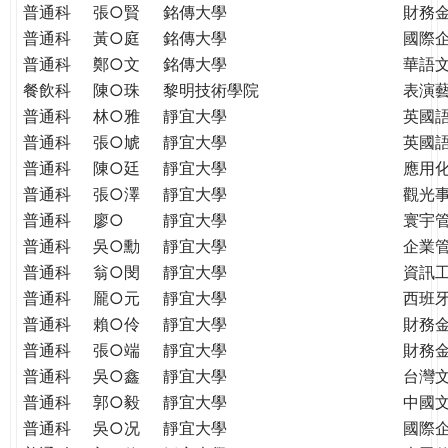
普通科
張○賢
銘傳大學
財務
普通科
黃○庭
銘傳大學
國際
普通科
鄭○文
銘傳大學
華語
餐飲科
陳○珠
黎明技術學院
表演
普通科
林○雅
靜宜大學
英國
普通科
張○虓
靜宜大學
英國
普通科
陳○廷
靜宜大學
應用
普通科
張○澤
靜宜大學
觀光
普通科
廖○
靜宜大學
寰宇
普通科
吳○勳
靜宜大學
企業
普通科
翁○閔
靜宜大學
資訊
普通科
龎○元
靜宜大學
西班
普通科
賴○伶
靜宜大學
財務
普通科
張○端
靜宜大學
財務
普通科
吳○鑫
靜宜大學
台灣
普通科
郭○毅
靜宜大學
中國
普通科
吳○况
靜宜大學
國際企