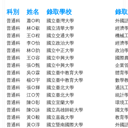
e
際
科別
姓名
錄取學校
錄取
葳
r
格。
普通科
蕭○昀
國立臺灣大學
外國
培
普通科
林○叡
國立清華大學
經濟
e
養
普通科
王○程
國立交通大學
機械
具
普通科
李○怡
國立政治大學
經濟
國
普通科
林○韵
國立中正大學
政治
際
普通科
王○容
國立中興大學
國際
移
普通科
張○甄
國立中興大學
企業
動
普通科
吳○霖
國立臺中教育大學
體育
力
普通科
楊○宇
國立臺中教育大學
數學
的
普通科
張○輝
國立臺北大學
通訊
世
普通科
江○芳
國立臺北大學
統計
界
公
普通科
陳○彰
國立宜蘭大學
環境
民。
普通科
陳○詠
國立高雄師範大學
國文
WAGOR
普通科
黃○毅
國立嘉義大學
教育
TODAY
普通科
黃○淳
國立暨南國際大學
外國