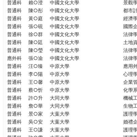
普通科
賴○澄
中國文化大學
景觀
普通科
陳○彤
中國文化大學
都市
普通科
黃○庭
中國文化大學
經濟
普通科
張○硯
中國文化大學
國際
普通科
徐○群
中國文化大學
法律
普通科
陳○廷
中國文化大學
土地
普通科
陳○瑩
中國文化大學
法律
應外科
張○渝
中國文化大學
法律
普通科
汪○臻
中原大學
應用
普通科
李○陽
中原大學
心理
普通科
王○馨
中原大學
企業
普通科
蔡○忻
中原大學
化學
普通科
許○升
大同大學
機械
普通科
詹○華
大同大學
生物
普通科
景○家
大葉大學
護理
普通科
吳○安
大葉大學
婚禮
普通科
王○謙
大葉大學
護理