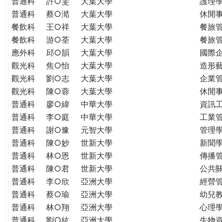
普通科
許○雯
大葉大學
護理
普通科
蔡○澔
大葉大學
休閒
餐飲科
王○祥
大葉大學
餐旅
餐飲科
游○荃
大葉大學
餐旅
應外科
邱○韻
大葉大學
國際
觀光科
焦○怡
大葉大學
造形
觀光科
劉○志
大葉大學
企業
觀光科
陳○蓉
大葉大學
休閒
普通科
廖○緯
中華大學
資訊
普通科
李○庭
中華大學
工業
普通科
謝○豫
元智大學
管理學
普通科
陳○妙
世新大學
新聞
普通科
林○恩
世新大學
傳播
普通科
陳○君
世新大學
公共
普通科
李○欣
亞洲大學
經營
普通科
蔡○瑜
亞洲大學
幼兒
普通科
林○翔
亞洲大學
心理
普通科
劉○紘
亞洲大學
生物