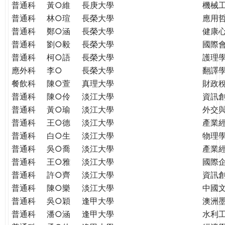
普通科
黃○維
長庚大學
機械
普通科
林○瑄
長榮大學
應用
普通科
鄭○涵
長榮大學
健康
普通科
劉○毅
長榮大學
國際
普通科
柯○語
長榮大學
護理學
應外科
李○
長榮大學
翻譯
餐飲科
陳○萱
真理大學
財政
普通科
陳○伶
淡江大學
資訊
普通科
黃○瑜
淡江大學
外交
普通科
王○德
淡江大學
產業
普通科
白○生
淡江大學
物理
普通科
吳○喬
淡江大學
產業
普通科
王○雅
淡江大學
國際
普通科
許○齊
淡江大學
資訊
普通科
陳○樂
淡江大學
中國
普通科
吳○穎
逢甲大學
澳洲
普通科
潘○涵
逢甲大學
水利