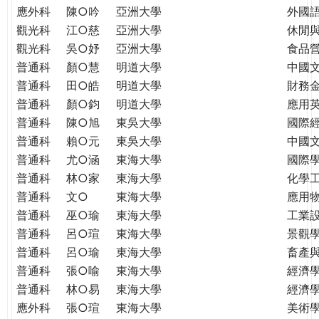
應外科
陳○吟
亞洲大學
外國
觀光科
江○慈
亞洲大學
休閒
觀光科
吳○妤
亞洲大學
食品
普通科
顏○慧
明道大學
中國
普通科
田○皓
明道大學
財務
普通科
顏○鈞
明道大學
應用
普通科
陳○旭
東吳大學
國際
普通科
賴○元
東吳大學
中國
普通科
尤○涵
東海大學
國際學
普通科
林○家
東海大學
化學
普通科
文○
東海大學
應用
普通科
巫○瑜
東海大學
工業
普通科
呂○瑄
東海大學
景觀
普通科
呂○瑜
東海大學
畜產
普通科
張○喻
東海大學
經濟
普通科
林○易
東海大學
經濟
應外科
張○瑄
東海大學
美術