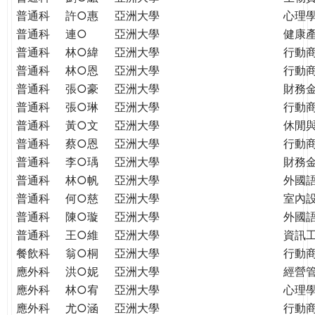
普通科
許○惠
亞洲大學
心理
普通科
連○
亞洲大學
健康
普通科
林○緯
亞洲大學
行動
普通科
林○恩
亞洲大學
行動
普通科
張○豪
亞洲大學
財務
普通科
張○琳
亞洲大學
行動
普通科
黃○文
亞洲大學
休閒
普通科
蔡○恩
亞洲大學
行動
普通科
李○瑀
亞洲大學
財務
普通科
林○帆
亞洲大學
外國
普通科
何○慈
亞洲大學
室內
普通科
陳○璇
亞洲大學
外國語
普通科
王○維
亞洲大學
資訊工
餐飲科
翁○桐
亞洲大學
行動
應外科
洪○妮
亞洲大學
經營
應外科
林○宥
亞洲大學
心理
應外科
尤○涵
亞洲大學
行動