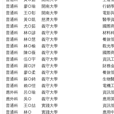
普通科
廖○瑜
開南大學
行銷
普通科
王○彰
開南大學
電影
普通科
黃○凱
慈濟大學
醫學
普通科
尤○茹
義守大學
國際
普通科
林○諺
義守大學
材料
普通科
林○慧
義守大學
餐旅
普通科
林○榆
義守大學
觀光
普通科
陳○薇
義守大學
國際
普通科
伍○宇
義守大學
資訊
普通科
羅○評
義守大學
財務
普通科
廖○柔
義守大學
餐旅
普通科
蘇○錡
義守大學
生物
普通科
賴○愷
義守大學
電機
應外科
呂○瑜
義守大學
資訊
應外科
吳○
義守大學
應用
普通科
王○喆
實踐大學
資訊
普通科
林○
實踐大學
應用