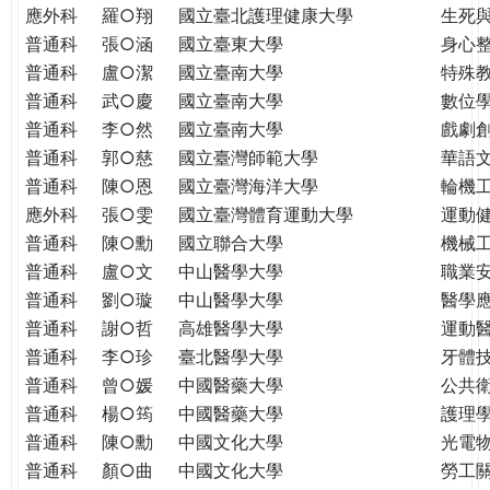
THE
應外科
羅○翔
國立臺北護理健康大學
生死
WORLD
普通科
張○涵
國立臺東大學
身心
TOMORROW
普通科
盧○潔
國立臺南大學
特殊
PUTTING
普通科
武○慶
國立臺南大學
數位
YOU
普通科
李○然
國立臺南大學
戲劇創
ON
普通科
郭○慈
國立臺灣師範大學
華語
THE
普通科
陳○恩
國立臺灣海洋大學
輪機
PATH
應外科
張○雯
國立臺灣體育運動大學
運動
TO
GLOBAL
普通科
陳○勳
國立聯合大學
機械
CITIZENSHIP
普通科
盧○文
中山醫學大學
職業
普通科
劉○璇
中山醫學大學
醫學
普通科
謝○哲
高雄醫學大學
運動
普通科
李○珍
臺北醫學大學
牙體
普通科
曾○媛
中國醫藥大學
公共
普通科
楊○筠
中國醫藥大學
護理
普通科
陳○勳
中國文化大學
光電
普通科
顏○曲
中國文化大學
勞工