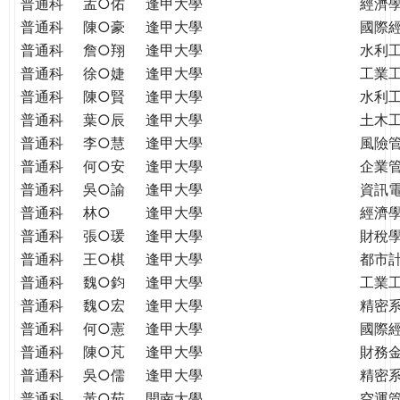
普通科
孟○佑
逢甲大學
經濟
普通科
陳○豪
逢甲大學
國際
普通科
詹○翔
逢甲大學
水利
普通科
徐○婕
逢甲大學
工業
普通科
陳○賢
逢甲大學
水利
普通科
葉○辰
逢甲大學
土木
普通科
李○慧
逢甲大學
風險
普通科
何○安
逢甲大學
企業
普通科
吳○諭
逢甲大學
資訊
普通科
林○
逢甲大學
經濟
普通科
張○瑗
逢甲大學
財稅
普通科
王○棋
逢甲大學
都市
普通科
魏○鈞
逢甲大學
工業
普通科
魏○宏
逢甲大學
精密
普通科
何○憲
逢甲大學
國際
普通科
陳○芃
逢甲大學
財務
普通科
吳○儒
逢甲大學
精密
普通科
黃○茹
開南大學
空運