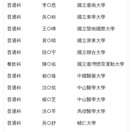
THE
普通科
李○恩
國立臺南大學
WORLD
TOMORROW
普通科
吳○桓
國立東華大學
PUTTING
普通科
王○曄
國立暨南國際大學
YOU
ON
普通科
黃○晴
國立屏東大學
THE
PATH
普通科
陸○宇
國立聯合大學
TO
餐飲科
陳○佑
國立臺灣體育運動大學
GLOBAL
CITIZENSHIP
普通科
賴○臻
中國醫藥大學
普通科
沈○筑
中山醫學大學
普通科
楊○芝
中山醫學大學
普通科
洪○芩
馬偕醫學大學
普通科
吳○妤
輔仁大學