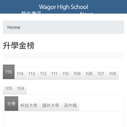
Jump to navigation
葳
新生專區
News
格
Home
Y
高
升學金榜
o
級
u
中
115
114
113
112
111
110
109
108
107
106
a
學
105
104
r
葳
大學
e
科技大學
國外大學
高中職
格
國
h
際．
國