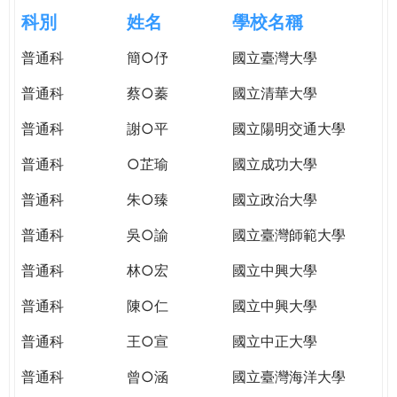
e
際
科別
姓名
學校名稱
葳
r
普通科
簡○伃
國立臺灣大學
格。
培
普通科
蔡○蓁
國立清華大學
e
養
具
普通科
謝○平
國立陽明交通大學
國
普通科
○芷瑜
國立成功大學
際
移
普通科
朱○臻
國立政治大學
動
力
普通科
吳○諭
國立臺灣師範大學
的
普通科
林○宏
國立中興大學
世
界
普通科
陳○仁
國立中興大學
公
民。
普通科
王○宣
國立中正大學
WAGOR
普通科
曾○涵
國立臺灣海洋大學
TODAY