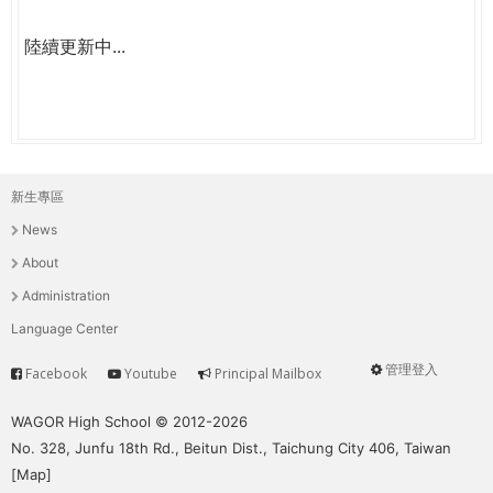
陸續更新中...
新生專區
主
News
選
About
單
Administration
Language Center
管理登入
Facebook
Youtube
Principal Mailbox
Service
User
menu
WAGOR High School © 2012-2026
No. 328, Junfu 18th Rd., Beitun Dist., Taichung City 406, Taiwan
[
Map
]