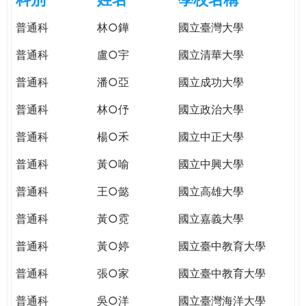
e
際
普通科
林○鏵
國立臺灣大學
葳
r
格。
普通科
盧○宇
國立清華大學
培
e
養
普通科
潘○亞
國立成功大學
具
普通科
林○伃
國立政治大學
國
際
普通科
楊○禾
國立中正大學
移
動
普通科
黃○喻
國立中興大學
力
普通科
王○懿
國立高雄大學
的
世
普通科
黃○霓
國立嘉義大學
界
公
普通科
黃○婷
國立臺中教育大學
民。
普通科
張○家
國立臺中教育大學
WAGOR
TODAY
普通科
吳○洋
國立臺灣海洋大學