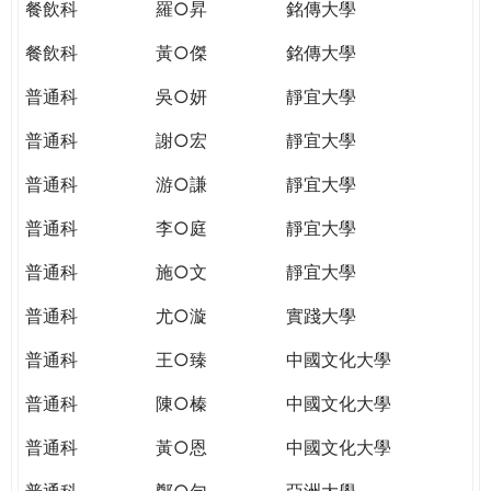
餐飲科
羅○昇
銘傳大學
餐飲科
黃○傑
銘傳大學
普通科
吳○妍
靜宜大學
普通科
謝○宏
靜宜大學
普通科
游○謙
靜宜大學
普通科
李○庭
靜宜大學
普通科
施○文
靜宜大學
普通科
尤○漩
實踐大學
普通科
王○臻
中國文化大學
普通科
陳○榛
中國文化大學
普通科
黃○恩
中國文化大學
普通科
鄭○勻
亞洲大學