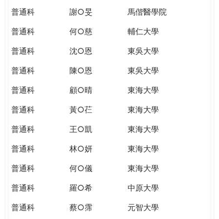
普通科
謝○旻
馬偕醫學院
普通科
何○慈
輔仁大學
普通科
沈○恩
東吳大學
普通科
陳○恩
東吳大學
普通科
顧○晴
東海大學
普通科
黃○芢
東海大學
普通科
王○凱
東海大學
普通科
林○妍
東海大學
普通科
何○儀
東海大學
普通科
羅○希
中原大學
普通科
蔡○霈
元智大學