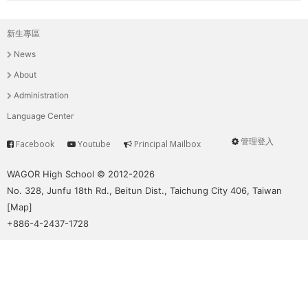
新生專區
主
News
選
About
單
Administration
Language Center
管理登入
Facebook
Youtube
Principal Mailbox
Service
User
menu
WAGOR High School © 2012-2026
No. 328, Junfu 18th Rd., Beitun Dist., Taichung City 406, Taiwan
[
Map
]
+886-4-2437-1728