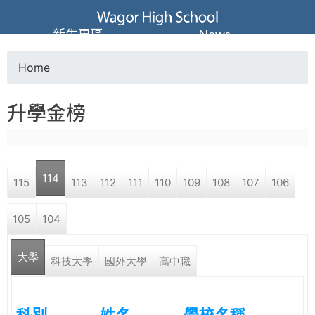
Jump to navigation
葳
新生專區
News
格
Home
Y
高
升學金榜
o
級
u
中
114
115
113
112
111
110
109
108
107
106
a
學
105
104
r
葳
大學
e
科技大學
國外大學
高中職
格
國
h
際．
科別
姓名
學校名稱
國