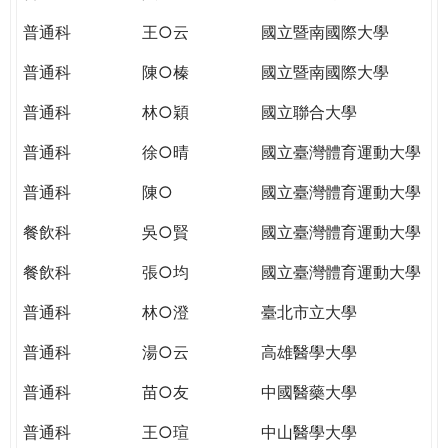
THE
WORLD
普通科
王○云
國立暨南國際大學
TOMORROW
普通科
陳○榛
國立暨南國際大學
PUTTING
YOU
普通科
林○穎
國立聯合大學
ON
THE
普通科
徐○晴
國立臺灣體育運動大學
PATH
普通科
陳○
國立臺灣體育運動大學
TO
GLOBAL
餐飲科
吳○賢
國立臺灣體育運動大學
CITIZENSHIP
餐飲科
張○均
國立臺灣體育運動大學
普通科
林○澄
臺北市立大學
普通科
湯○云
高雄醫學大學
普通科
苗○友
中國醫藥大學
普通科
王○瑄
中山醫學大學