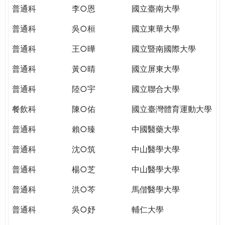
THE
普通科
李○恩
國立臺南大學
WORLD
TOMORROW
普通科
吳○桓
國立東華大學
PUTTING
普通科
王○曄
國立暨南國際大學
YOU
ON
普通科
黃○晴
國立屏東大學
THE
PATH
普通科
陸○宇
國立聯合大學
TO
餐飲科
陳○佑
國立臺灣體育運動大學
GLOBAL
CITIZENSHIP
普通科
賴○臻
中國醫藥大學
普通科
沈○筑
中山醫學大學
普通科
楊○芝
中山醫學大學
普通科
洪○芩
馬偕醫學大學
普通科
吳○妤
輔仁大學