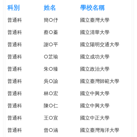
e
際
科別
姓名
學校名稱
葳
r
普通科
簡○伃
國立臺灣大學
格。
培
普通科
蔡○蓁
國立清華大學
e
養
具
普通科
謝○平
國立陽明交通大學
國
普通科
○芷瑜
國立成功大學
際
移
普通科
朱○臻
國立政治大學
動
力
普通科
吳○諭
國立臺灣師範大學
的
普通科
林○宏
國立中興大學
世
界
普通科
陳○仁
國立中興大學
公
民。
普通科
王○宣
國立中正大學
WAGOR
普通科
曾○涵
國立臺灣海洋大學
TODAY