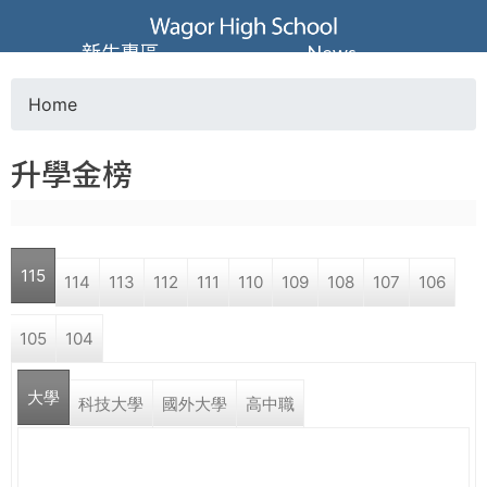
Jump to navigation
葳
新生專區
News
格
Home
Y
高
升學金榜
o
級
u
中
115
114
113
112
111
110
109
108
107
106
a
學
105
104
r
葳
大學
e
科技大學
國外大學
高中職
格
國
h
際．
國