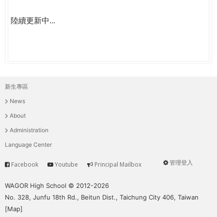
陸續更新中...
新生專區
主
News
選
About
單
Administration
Language Center
管理登入
Facebook
Youtube
Principal Mailbox
Service
User
menu
WAGOR High School © 2012-2026
No. 328, Junfu 18th Rd., Beitun Dist., Taichung City 406, Taiwan
[
Map
]