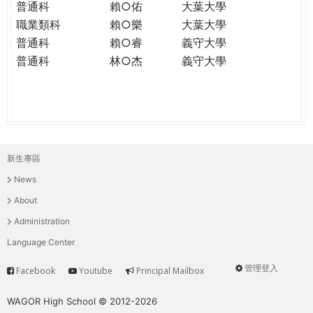
普通科
賴○佑
大葉大學
職業類科
賴○樂
大葉大學
普通科
賴○睿
義守大學
普通科
林○杰
義守大學
新生專區
主
News
選
About
單
Administration
Language Center
管理登入
Facebook
Youtube
Principal Mailbox
Service
User
menu
WAGOR High School © 2012-2026