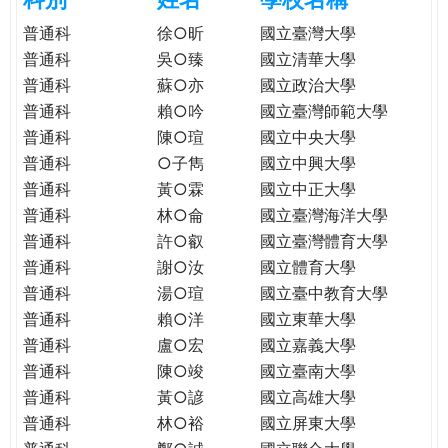
e
際
普通科
徐○昕
國立臺灣大學
葳
普通科
吳○臻
國立清華大學
r
格。
普通科
蘇○亦
國立政治大學
培
普通科
賴○吟
國立臺灣師範大學
e
養
普通科
陳○瑄
國立中央大學
具
普通科
○子雋
國立中興大學
國
際
普通科
黃○霖
國立中正大學
移
普通科
林○侖
國立臺灣海洋大學
動
普通科
許○叡
國立臺灣體育大學
力
普通科
謝○汝
國立體育大學
的
普通科
湯○瑄
國立臺中教育大學
世
普通科
賴○洋
國立東華大學
界
普通科
盧○宏
國立嘉義大學
公
普通科
陳○竣
國立臺南大學
民。
普通科
黃○諺
國立高雄大學
WAGOR
普通科
林○裕
國立屏東大學
TODAY