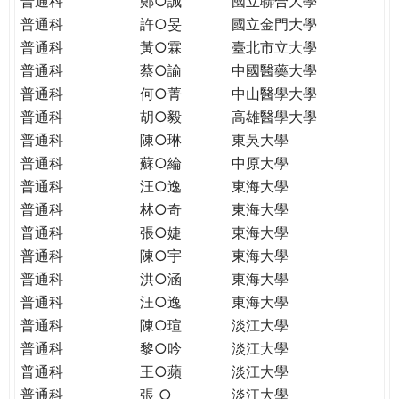
普通科
鄭○誠
國立聯合大學
THE
普通科
許○旻
國立金門大學
WORLD
TOMORROW
普通科
黃○霖
臺北市立大學
PUTTING
普通科
蔡○諭
中國醫藥大學
YOU
普通科
何○菁
中山醫學大學
ON
普通科
胡○毅
高雄醫學大學
THE
普通科
陳○琳
東吳大學
PATH
普通科
蘇○綸
中原大學
TO
普通科
汪○逸
東海大學
GLOBAL
普通科
林○奇
東海大學
CITIZENSHIP
普通科
張○婕
東海大學
普通科
陳○宇
東海大學
普通科
洪○涵
東海大學
普通科
汪○逸
東海大學
普通科
陳○瑄
淡江大學
普通科
黎○吟
淡江大學
普通科
王○蘋
淡江大學
普通科
張 ○
淡江大學