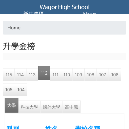
Jump to navigation
葳
新生專區
News
格
Home
Y
高
升學金榜
o
級
u
中
112
115
114
113
111
110
109
108
107
106
a
學
105
104
r
葳
大學
e
科技大學
國外大學
高中職
格
國
h
際．
科別
姓名
學校名稱
國