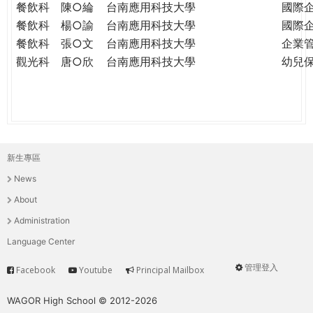
餐飲科
陳○綸
台南應用科技大學
國際
餐飲科
楊○諭
台南應用科技大學
國際
餐飲科
張○文
台南應用科技大學
企業
觀光科
唐○欣
台南應用科技大學
幼兒
新生專區
主
News
選
About
單
Administration
Language Center
管理登入
Facebook
Youtube
Principal Mailbox
Service
User
menu
WAGOR High School © 2012-2026