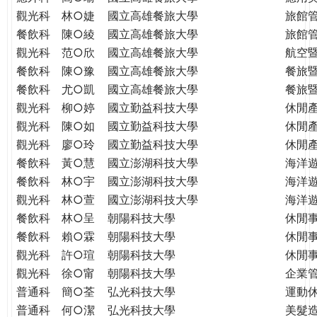
THE
觀光科
林○婕
國立高雄餐旅大學
旅館
WORLD
餐飲科
陳○綾
國立高雄餐旅大學
旅館
TOMORROW
觀光科
范○欣
國立高雄餐旅大學
航空
PUTTING
餐飲科
陳○豫
國立高雄餐旅大學
餐旅
YOU
ON
餐飲科
尤○凱
國立高雄餐旅大學
餐旅
THE
觀光科
柳○婷
國立勤益科技大學
休閒
PATH
觀光科
陳○如
國立勤益科技大學
休閒
TO
觀光科
廖○玲
國立勤益科技大學
休閒
GLOBAL
餐飲科
黃○慧
國立澎湖科技大學
海洋
CITIZENSHIP
餐飲科
林○宇
國立澎湖科技大學
海洋
觀光科
林○萱
國立澎湖科技大學
海洋
餐飲科
林○呈
朝陽科技大學
休閒
餐飲科
賴○霖
朝陽科技大學
休閒
觀光科
許○瑄
朝陽科技大學
休閒
觀光科
徐○甯
朝陽科技大學
企業
普通科
簡○荃
弘光科技大學
運動
普通科
何○潔
弘光科技大學
美髮