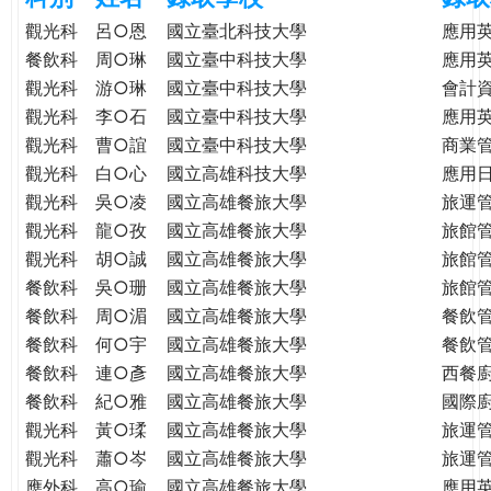
e
際
觀光科
呂○恩
國立臺北科技大學
應用
葳
餐飲科
周○琳
國立臺中科技大學
應用
r
格。
觀光科
游○琳
國立臺中科技大學
會計
培
觀光科
李○石
國立臺中科技大學
應用
e
養
觀光科
曹○誼
國立臺中科技大學
商業
具
觀光科
白○心
國立高雄科技大學
應用
國
觀光科
吳○凌
國立高雄餐旅大學
旅運
際
觀光科
龍○孜
國立高雄餐旅大學
旅館
移
觀光科
胡○誠
國立高雄餐旅大學
旅館
動
力
餐飲科
吳○珊
國立高雄餐旅大學
旅館
的
餐飲科
周○湄
國立高雄餐旅大學
餐飲
世
餐飲科
何○宇
國立高雄餐旅大學
餐飲
界
餐飲科
連○彥
國立高雄餐旅大學
西餐
公
餐飲科
紀○雅
國立高雄餐旅大學
國際
民。
觀光科
黃○瑈
國立高雄餐旅大學
旅運
WAGOR
觀光科
蕭○岑
國立高雄餐旅大學
旅運
TODAY
應外科
高○瑜
國立高雄餐旅大學
應用