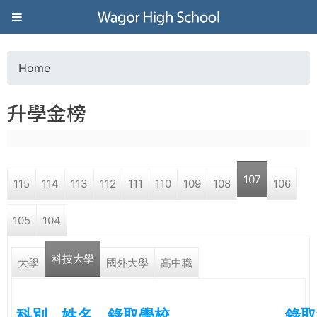
Jump to navigation
葳
格
Home
Y
高
升學金榜
o
級
u
中
107
115
114
113
112
111
110
109
108
106
a
學
105
104
r
葳
科技大學
e
大學
國外大學
高中職
格
國
h
際．
科別
姓名
錄取學校
錄取
國