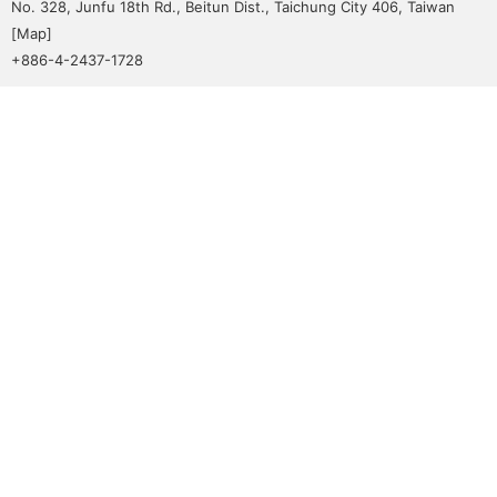
No. 328, Junfu 18th Rd., Beitun Dist., Taichung City 406, Taiwan
[
Map
]
+886-4-2437-1728