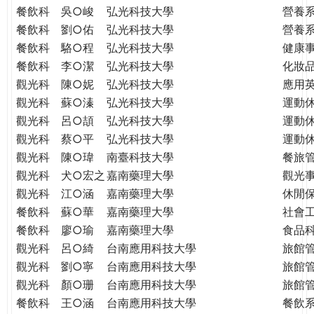
餐飲科
吳○峻
弘光科技大學
營養
餐飲科
劉○佑
弘光科技大學
營養
餐飲科
駱○程
弘光科技大學
健康
餐飲科
李○潔
弘光科技大學
化妝
觀光科
陳○妮
弘光科技大學
應用
觀光科
蘇○溱
弘光科技大學
運動
觀光科
呂○頡
弘光科技大學
運動
觀光科
蔡○平
弘光科技大學
運動
觀光科
陳○瑋
南臺科技大學
餐旅
觀光科
犬○宏之
嘉南藥理大學
觀光
觀光科
江○涵
嘉南藥理大學
休閒
餐飲科
蘇○華
嘉南藥理大學
社會
餐飲科
廖○瑜
嘉南藥理大學
食品
觀光科
呂○綺
台南應用科技大學
旅館
觀光科
劉○寧
台南應用科技大學
旅館
觀光科
顏○珊
台南應用科技大學
旅館
餐飲科
王○涵
台南應用科技大學
餐飲