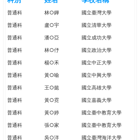
e
際
普通科
林○鏵
國立臺灣大學
葳
r
格。
普通科
盧○宇
國立清華大學
培
e
養
普通科
潘○亞
國立成功大學
具
普通科
林○伃
國立政治大學
國
際
普通科
楊○禾
國立中正大學
移
動
普通科
黃○喻
國立中興大學
力
普通科
王○懿
國立高雄大學
的
世
普通科
黃○霓
國立嘉義大學
界
公
普通科
黃○婷
國立臺中教育大學
民。
普通科
張○家
國立臺中教育大學
WAGOR
TODAY
普通科
吳○洋
國立臺灣海洋大學