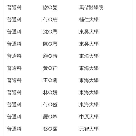
普通科
謝○旻
馬偕醫學院
普通科
何○慈
輔仁大學
普通科
沈○恩
東吳大學
普通科
陳○恩
東吳大學
普通科
顧○晴
東海大學
普通科
黃○芢
東海大學
普通科
王○凱
東海大學
普通科
林○妍
東海大學
普通科
何○儀
東海大學
普通科
羅○希
中原大學
普通科
蔡○霈
元智大學