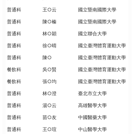
THE
WORLD
普通科
王○云
國立暨南國際大學
TOMORROW
普通科
陳○榛
國立暨南國際大學
PUTTING
YOU
普通科
林○穎
國立聯合大學
ON
THE
普通科
徐○晴
國立臺灣體育運動大學
PATH
普通科
陳○
國立臺灣體育運動大學
TO
GLOBAL
餐飲科
吳○賢
國立臺灣體育運動大學
CITIZENSHIP
餐飲科
張○均
國立臺灣體育運動大學
普通科
林○澄
臺北市立大學
普通科
湯○云
高雄醫學大學
普通科
苗○友
中國醫藥大學
普通科
王○瑄
中山醫學大學