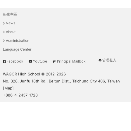
新生專區
主
News
選
About
單
Administration
Language Center
管理登入
Facebook
Youtube
Principal Mailbox
Service
User
menu
WAGOR High School © 2012-2026
No. 328, Junfu 18th Rd., Beitun Dist., Taichung City 406, Taiwan
[
Map
]
+886-4-2437-1728