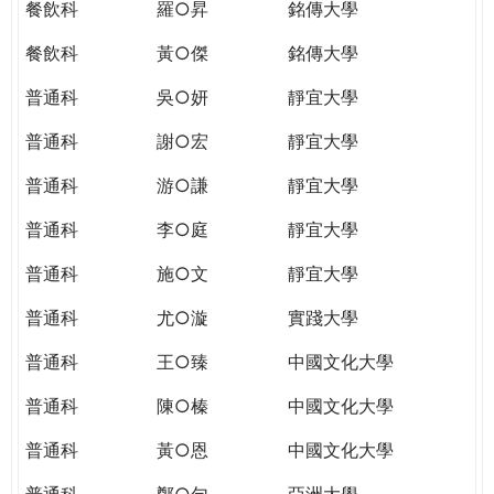
餐飲科
羅○昇
銘傳大學
餐飲科
黃○傑
銘傳大學
普通科
吳○妍
靜宜大學
普通科
謝○宏
靜宜大學
普通科
游○謙
靜宜大學
普通科
李○庭
靜宜大學
普通科
施○文
靜宜大學
普通科
尤○漩
實踐大學
普通科
王○臻
中國文化大學
普通科
陳○榛
中國文化大學
普通科
黃○恩
中國文化大學
普通科
鄭○勻
亞洲大學