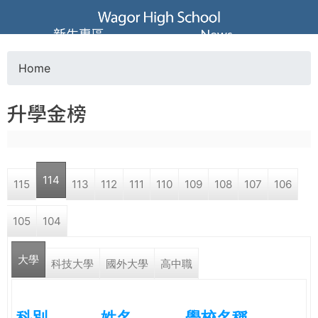
Jump to navigation
葳
新生專區
News
格
Home
Y
高
升學金榜
o
級
u
中
114
115
113
112
111
110
109
108
107
106
a
學
105
104
r
葳
大學
e
科技大學
國外大學
高中職
格
國
h
際．
科別
姓名
學校名稱
國