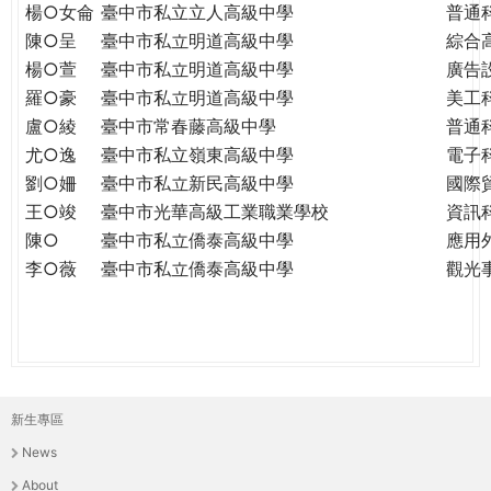
楊○女侖
臺中市私立立人高級中學
普通
陳○呈
臺中市私立明道高級中學
綜合
楊○萱
臺中市私立明道高級中學
廣告
羅○豪
臺中市私立明道高級中學
美工
盧○綾
臺中市常春藤高級中學
普通
尤○逸
臺中市私立嶺東高級中學
電子
劉○姍
臺中市私立新民高級中學
國際
王○竣
臺中市光華高級工業職業學校
資訊
陳○
臺中市私立僑泰高級中學
應用
李○薇
臺中市私立僑泰高級中學
觀光
新生專區
主
News
選
About