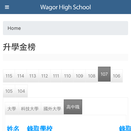
Jump to navigation
葳
格
Home
Y
高
升學金榜
o
級
u
中
107
115
114
113
112
111
110
109
108
106
a
學
105
104
r
葳
高中職
e
大學
科技大學
國外大學
格
國
h
際．
姓名
錄取學校
錄
國