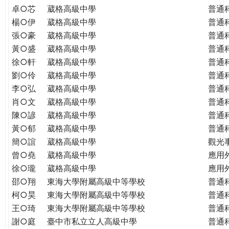
THE
卓○芯
葳格高級中學
普通
WORLD
楊○伊
葳格高級中學
普通
TOMORROW
張○豪
葳格高級中學
普通
PUTTING
黃○盛
葳格高級中學
普通
YOU
徐○軒
葳格高級中學
普通
ON
劉○伶
葳格高級中學
普通
THE
PATH
李○弘
葳格高級中學
普通
TO
肖○文
葳格高級中學
普通
GLOBAL
陳○諺
葳格高級中學
普通
CITIZENSHIP
黃○郁
葳格高級中學
普通
簡○誼
葳格高級中學
觀光
曾○堯
葳格高級中學
應用
徐○瓏
葳格高級中學
應用
邵○翔
東海大學附屬高級中等學校
普通
柯○昊
東海大學附屬高級中等學校
普通
王○琦
東海大學附屬高級中等學校
普通
謝○庭
臺中市私立立人高級中學
普通