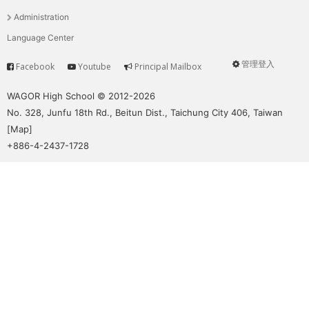
單
Administration
Language Center
管理登入
Facebook
Youtube
Principal Mailbox
Service
User
menu
WAGOR High School © 2012-2026
No. 328, Junfu 18th Rd., Beitun Dist., Taichung City 406, Taiwan
[
Map
]
+886-4-2437-1728