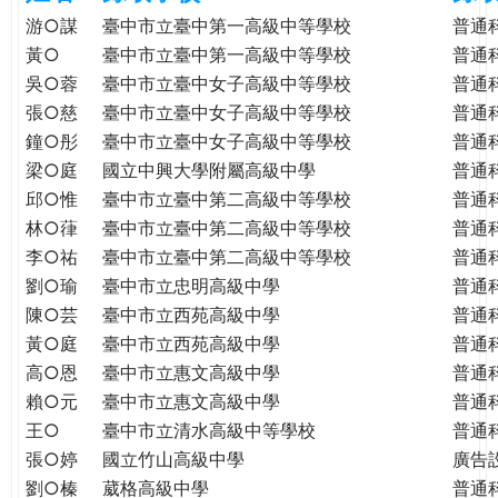
e
際
游○謀
臺中市立臺中第一高級中等學校
普通
葳
黃○
臺中市立臺中第一高級中等學校
普通
r
格。
吳○蓉
臺中市立臺中女子高級中等學校
普通
培
張○慈
臺中市立臺中女子高級中等學校
普通
e
養
鐘○彤
臺中市立臺中女子高級中等學校
普通
具
梁○庭
國立中興大學附屬高級中學
普通
國
邱○惟
臺中市立臺中第二高級中等學校
普通
際
林○葎
臺中市立臺中第二高級中等學校
普通
移
李○祐
臺中市立臺中第二高級中等學校
普通
動
劉○瑜
臺中市立忠明高級中學
普通
力
陳○芸
臺中市立西苑高級中學
普通
的
世
黃○庭
臺中市立西苑高級中學
普通
界
高○恩
臺中市立惠文高級中學
普通
公
賴○元
臺中市立惠文高級中學
普通
民。
王○
臺中市立清水高級中等學校
普通
WAGOR
張○婷
國立竹山高級中學
廣告
TODAY
劉○榛
葳格高級中學
普通