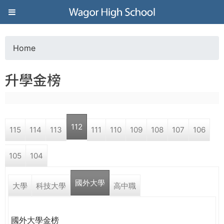
Jump to navigation
葳
格
Home
Y
高
升學金榜
o
級
u
中
112
115
114
113
111
110
109
108
107
106
a
學
105
104
r
葳
國外大學
e
大學
科技大學
高中職
格
國
h
際．
國外大學金榜
國