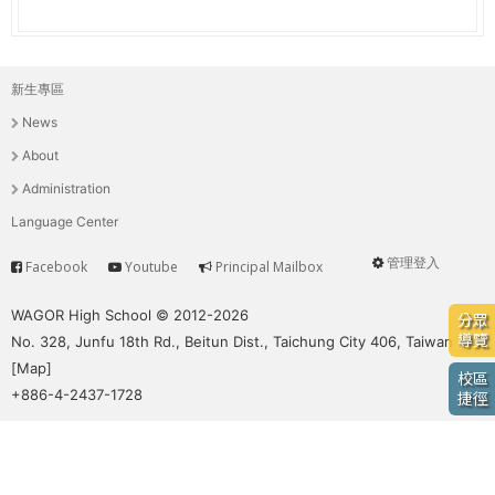
e
際
葳
r
格。
新生專區
主
培
e
News
養
選
具
About
國
單
Administration
際
Language Center
移
動
管理登入
Facebook
Youtube
Principal Mailbox
Service
User
力
的
menu
WAGOR High School © 2012-2026
分眾
世
導覽
No. 328, Junfu 18th Rd., Beitun Dist., Taichung City 406, Taiwan
界
[
Map
]
校區
公
+886-4-2437-1728
捷徑
民。
WAGOR
TODAY