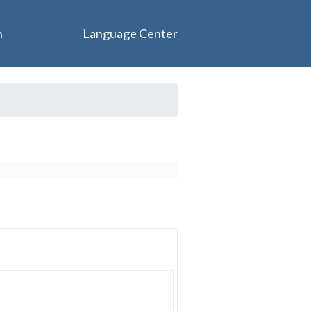
n
Language Center