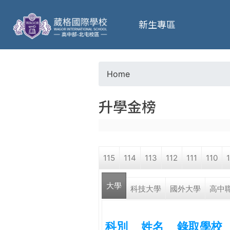
葳
新生專區
格
高
Home
Y
級
升學金榜
o
中
u
學
115
114
113
112
111
110
a
葳
大學
r
科技大學
國外大學
高中
格
國
e
際．
科別
姓名
錄取學校
國