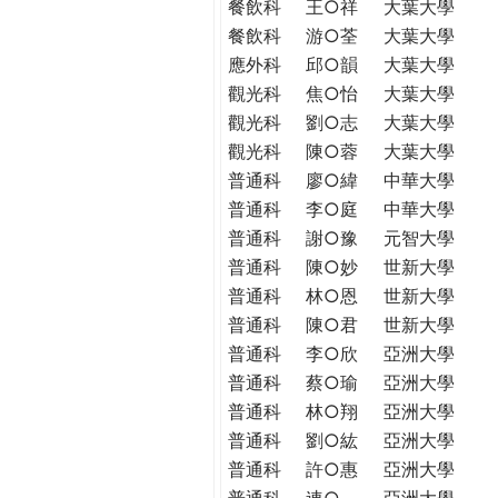
餐飲科
王○祥
大葉大學
餐飲科
游○荃
大葉大學
應外科
邱○韻
大葉大學
觀光科
焦○怡
大葉大學
觀光科
劉○志
大葉大學
觀光科
陳○蓉
大葉大學
普通科
廖○緯
中華大學
普通科
李○庭
中華大學
普通科
謝○豫
元智大學
普通科
陳○妙
世新大學
普通科
林○恩
世新大學
普通科
陳○君
世新大學
普通科
李○欣
亞洲大學
普通科
蔡○瑜
亞洲大學
普通科
林○翔
亞洲大學
普通科
劉○紘
亞洲大學
普通科
許○惠
亞洲大學
普通科
連○
亞洲大學