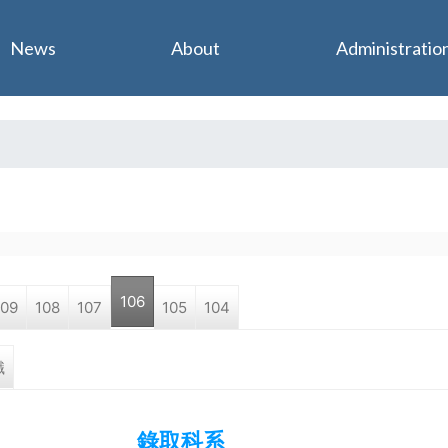
Jump to navigation
News
About
Administratio
106
109
108
107
105
104
職
錄取科系