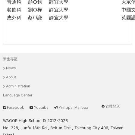
普通科
顏○鈞
靜宜大學
大眾
餐飲科
劉○樺
靜宜大學
中國
應外科
蔡○謙
靜宜大學
英國
新生專區
主
News
選
About
單
Administration
Language Center
管理登入
Facebook
Youtube
Principal Mailbox
Service
User
menu
WAGOR High School © 2012-2026
No. 328, Junfu 18th Rd., Beitun Dist., Taichung City 406, Taiwan
[
Map
]