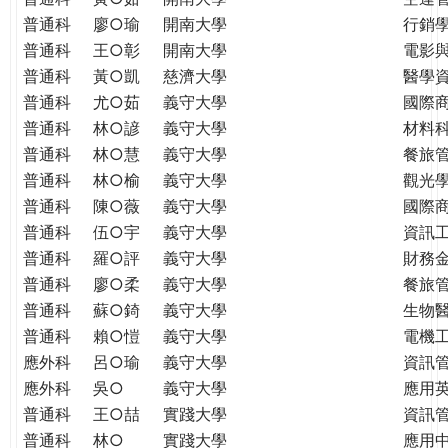
普通科
廖○瑜
開南大學
行銷
普通科
王○彰
開南大學
電影
普通科
黃○凱
慈濟大學
醫學
普通科
尤○茹
義守大學
國際
普通科
林○諺
義守大學
材料
普通科
林○慧
義守大學
餐旅
普通科
林○榆
義守大學
觀光
普通科
陳○薇
義守大學
國際
普通科
伍○宇
義守大學
資訊
普通科
羅○評
義守大學
財務
普通科
廖○柔
義守大學
餐旅
普通科
蘇○錡
義守大學
生物
普通科
賴○愷
義守大學
電機
應外科
呂○瑜
義守大學
資訊
應外科
吳○
義守大學
應用
普通科
王○喆
實踐大學
資訊
普通科
林○
實踐大學
應用