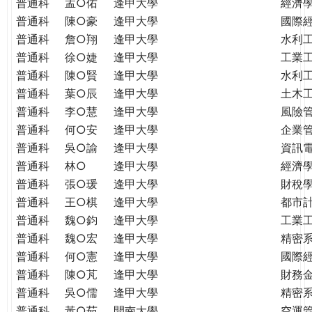
普通科
孟○佑
逢甲大學
經濟
普通科
陳○豪
逢甲大學
國際
普通科
詹○翔
逢甲大學
水利
普通科
徐○婕
逢甲大學
工業
普通科
陳○賢
逢甲大學
水利
普通科
葉○辰
逢甲大學
土木
普通科
李○慧
逢甲大學
風險
普通科
何○安
逢甲大學
企業
普通科
吳○諭
逢甲大學
資訊
普通科
林○
逢甲大學
經濟
普通科
張○瑗
逢甲大學
財稅
普通科
王○棋
逢甲大學
都市
普通科
魏○鈞
逢甲大學
工業
普通科
魏○宏
逢甲大學
精密
普通科
何○憲
逢甲大學
國際
普通科
陳○芃
逢甲大學
財務
普通科
吳○儒
逢甲大學
精密
普通科
黃○茹
開南大學
空運