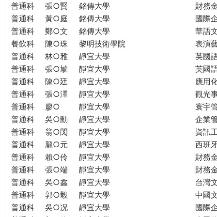
普通科
張○賢
銘傳大學
財務
普通科
黃○庭
銘傳大學
國際
普通科
鄭○文
銘傳大學
華語
餐飲科
陳○珠
黎明技術學院
表演
普通科
林○雅
靜宜大學
英國
普通科
張○虓
靜宜大學
英國
普通科
陳○廷
靜宜大學
應用
普通科
張○澤
靜宜大學
觀光
普通科
廖○
靜宜大學
寰宇
普通科
吳○勳
靜宜大學
企業
普通科
翁○閔
靜宜大學
資訊
普通科
龎○元
靜宜大學
西班
普通科
賴○伶
靜宜大學
財務
普通科
張○端
靜宜大學
財務
普通科
吳○鑫
靜宜大學
台灣
普通科
郭○毅
靜宜大學
中國
普通科
吳○况
靜宜大學
國際企