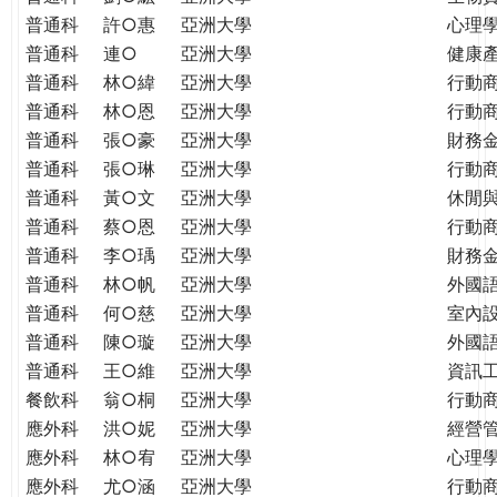
普通科
許○惠
亞洲大學
心理
普通科
連○
亞洲大學
健康
普通科
林○緯
亞洲大學
行動
普通科
林○恩
亞洲大學
行動
普通科
張○豪
亞洲大學
財務
普通科
張○琳
亞洲大學
行動
普通科
黃○文
亞洲大學
休閒
普通科
蔡○恩
亞洲大學
行動
普通科
李○瑀
亞洲大學
財務
普通科
林○帆
亞洲大學
外國
普通科
何○慈
亞洲大學
室內
普通科
陳○璇
亞洲大學
外國語
普通科
王○維
亞洲大學
資訊工
餐飲科
翁○桐
亞洲大學
行動
應外科
洪○妮
亞洲大學
經營
應外科
林○宥
亞洲大學
心理
應外科
尤○涵
亞洲大學
行動