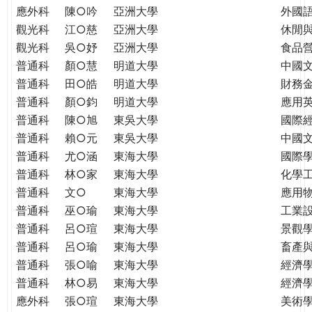
應外科
陳○吟
亞洲大學
外國
觀光科
江○慈
亞洲大學
休閒
觀光科
吳○妤
亞洲大學
食品
普通科
顏○慧
明道大學
中國
普通科
田○皓
明道大學
財務
普通科
顏○鈞
明道大學
應用
普通科
陳○旭
東吳大學
國際
普通科
賴○元
東吳大學
中國
普通科
尤○涵
東海大學
國際學
普通科
林○家
東海大學
化學
普通科
文○
東海大學
應用
普通科
巫○瑜
東海大學
工業
普通科
呂○瑄
東海大學
景觀
普通科
呂○瑜
東海大學
畜產
普通科
張○喻
東海大學
經濟
普通科
林○易
東海大學
經濟
應外科
張○瑄
東海大學
美術