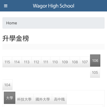
Jump to navigation
葳
格
Home
Y
高
升學金榜
o
級
u
中
106
115
114
113
112
111
110
109
108
107
a
學
105
r
葳
104
e
格
國
大學
h
科技大學
國外大學
高中職
際．
國