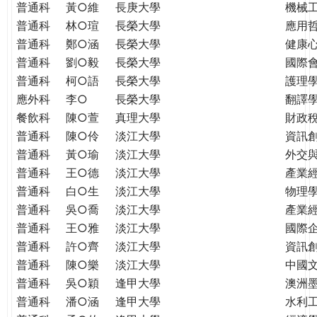
普通科
黃○維
長庚大學
機械
普通科
林○瑄
長榮大學
應用
普通科
鄭○涵
長榮大學
健康
普通科
劉○毅
長榮大學
國際
普通科
柯○語
長榮大學
護理學
應外科
李○
長榮大學
翻譯
餐飲科
陳○萱
真理大學
財政
普通科
陳○伶
淡江大學
資訊
普通科
黃○瑜
淡江大學
外交
普通科
王○德
淡江大學
產業
普通科
白○生
淡江大學
物理
普通科
吳○喬
淡江大學
產業
普通科
王○雅
淡江大學
國際
普通科
許○齊
淡江大學
資訊
普通科
陳○樂
淡江大學
中國
普通科
吳○穎
逢甲大學
澳洲
普通科
潘○涵
逢甲大學
水利