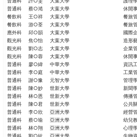
普通科
許○雯
大葉大學
護理
普通科
蔡○澔
大葉大學
休閒
餐飲科
王○祥
大葉大學
餐旅
餐飲科
游○荃
大葉大學
餐旅
應外科
邱○韻
大葉大學
國際
觀光科
焦○怡
大葉大學
造形
觀光科
劉○志
大葉大學
企業
觀光科
陳○蓉
大葉大學
休閒
普通科
廖○緯
中華大學
資訊
普通科
李○庭
中華大學
工業
普通科
謝○豫
元智大學
管理學
普通科
陳○妙
世新大學
新聞
普通科
林○恩
世新大學
傳播
普通科
陳○君
世新大學
公共
普通科
李○欣
亞洲大學
經營
普通科
蔡○瑜
亞洲大學
幼兒
普通科
林○翔
亞洲大學
心理
普通科
劉○紘
亞洲大學
生物