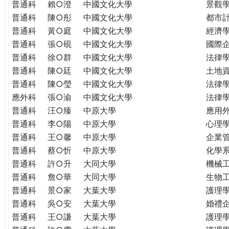
普通科
賴○澄
中國文化大學
景觀
普通科
陳○彤
中國文化大學
都市
普通科
黃○庭
中國文化大學
經濟
普通科
張○硯
中國文化大學
國際
普通科
徐○群
中國文化大學
法律
普通科
陳○廷
中國文化大學
土地
普通科
陳○瑩
中國文化大學
法律
應外科
張○渝
中國文化大學
法律
普通科
汪○臻
中原大學
應用
普通科
李○陽
中原大學
心理
普通科
王○馨
中原大學
企業
普通科
蔡○忻
中原大學
化學
普通科
許○升
大同大學
機械
普通科
詹○華
大同大學
生物
普通科
景○家
大葉大學
護理
普通科
吳○安
大葉大學
婚禮
普通科
王○謙
大葉大學
護理