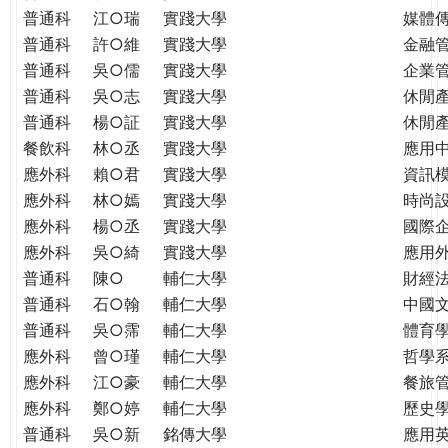
普通科
江○瑞
實踐大學
媒體
普通科
許○維
實踐大學
金融
普通科
吳○儒
實踐大學
企業
普通科
吳○志
實踐大學
休閒
普通科
楊○証
實踐大學
休閒
餐飲科
林○丞
實踐大學
應用
應外科
賴○君
實踐大學
資訊
應外科
林○嫣
實踐大學
時尚
應外科
楊○丞
實踐大學
國際
應外科
吳○綺
實踐大學
應用
普通科
陳○
輔仁大學
財經
普通科
石○翰
輔仁大學
中國
普通科
吳○霈
輔仁大學
體育
應外科
曾○瑾
輔仁大學
哲學
應外科
江○豪
輔仁大學
餐旅
應外科
鄭○婷
輔仁大學
歷史
普通科
吳○新
銘傳大學
應用