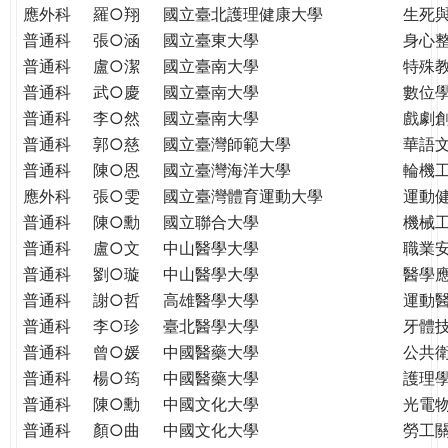
THE
應外科
羅○翔
國立臺北護理健康大學
生死
WORLD
普通科
張○涵
國立臺東大學
身心
TOMORROW
普通科
盧○潔
國立臺南大學
特殊
PUTTING
普通科
武○慶
國立臺南大學
數位
YOU
普通科
李○然
國立臺南大學
戲劇創
ON
普通科
郭○慈
國立臺灣師範大學
華語
THE
普通科
陳○恩
國立臺灣海洋大學
輪機
PATH
應外科
張○雯
國立臺灣體育運動大學
運動
TO
GLOBAL
普通科
陳○勳
國立聯合大學
機械
CITIZENSHIP
普通科
盧○文
中山醫學大學
職業
普通科
劉○璇
中山醫學大學
醫學
普通科
謝○哲
高雄醫學大學
運動
普通科
李○珍
臺北醫學大學
牙體
普通科
曾○媛
中國醫藥大學
公共
普通科
楊○筠
中國醫藥大學
護理
普通科
陳○勳
中國文化大學
光電
普通科
顏○曲
中國文化大學
勞工