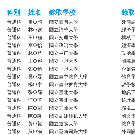
e
際
科別
姓名
錄取學校
錄取
葳
r
格。
普通科
蕭○昀
國立臺灣大學
外國
培
普通科
林○叡
國立清華大學
經濟
e
養
普通科
王○程
國立交通大學
機械
具
普通科
李○怡
國立政治大學
經濟
國
普通科
林○韵
國立中正大學
政治
際
普通科
王○容
國立中興大學
國際
移
普通科
張○甄
國立中興大學
企業
動
普通科
吳○霖
國立臺中教育大學
體育
力
普通科
楊○宇
國立臺中教育大學
數學
的
普通科
張○輝
國立臺北大學
通訊
世
普通科
江○芳
國立臺北大學
統計
界
公
普通科
陳○彰
國立宜蘭大學
環境
民。
普通科
陳○詠
國立高雄師範大學
國文
WAGOR
普通科
黃○毅
國立嘉義大學
教育
TODAY
普通科
黃○淳
國立暨南國際大學
外國