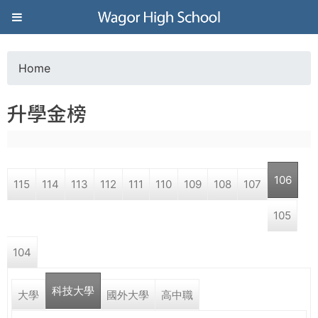
Jump to navigation
葳
格
Home
Y
高
升學金榜
o
級
u
中
106
115
114
113
112
111
110
109
108
107
a
學
105
r
葳
104
e
格
國
科技大學
h
大學
國外大學
高中職
際．
國