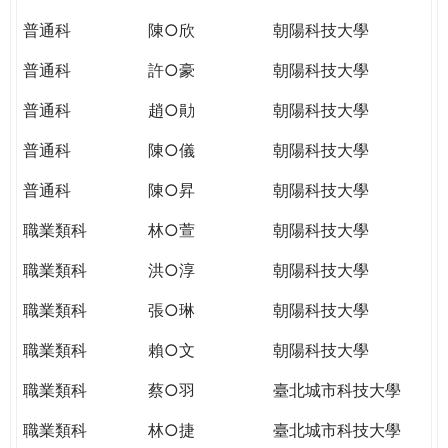
THE
WORLD
普通科
陳○欣
朝陽科技大學
TOMORROW
普通科
許○豪
朝陽科技大學
PUTTING
YOU
普通科
趙○勛
朝陽科技大學
ON
THE
普通科
陳○儀
朝陽科技大學
PATH
普通科
陳○昇
朝陽科技大學
TO
GLOBAL
職業類科
林○萱
朝陽科技大學
CITIZENSHIP
職業類科
洪○淳
朝陽科技大學
職業類科
張○琳
朝陽科技大學
職業類科
賴○文
朝陽科技大學
職業類科
蔡○羽
臺北城市科技大學
職業類科
林○捷
臺北城市科技大學