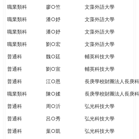
職業類科
廖○竺
文藻外語大學
職業類科
潘○妤
文藻外語大學
職業類科
潘○妤
文藻外語大學
職業類科
劉○宏
文藻外語大學
普通科
魏○廷
輔英科技大學
普通科
劉○宣
輔英科技大學
普通科
江○恩
長庚學校財團法人長庚
職業類科
陳○媃
長庚學校財團法人長庚
普通科
周○沂
弘光科技大學
普通科
呂○秀
弘光科技大學
普通科
葉○凱
弘光科技大學