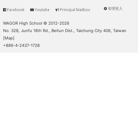
管理登入
Facebook
Youtube
Principal Mailbox
Service
User
menu
WAGOR High School © 2012-2026
No. 328, Junfu 18th Rd., Beitun Dist., Taichung City 406, Taiwan
[
Map
]
+886-4-2437-1728