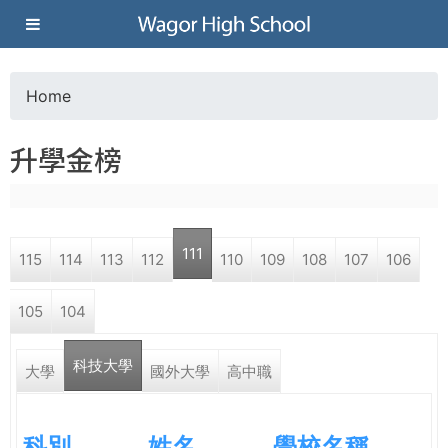
Jump to navigation
葳
格
Home
Y
高
升學金榜
o
級
u
中
111
115
114
113
112
110
109
108
107
106
a
學
105
104
r
葳
科技大學
e
大學
國外大學
高中職
格
國
h
際．
科別
姓名
學校名稱
國