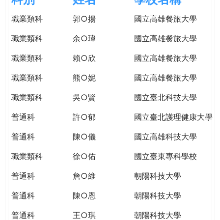
e
際
職業類科
郭○揚
國立高雄餐旅大學
葳
r
格。
職業類科
余○瑋
國立高雄餐旅大學
培
e
養
職業類科
賴○欣
國立高雄餐旅大學
具
職業類科
熊○妮
國立高雄餐旅大學
國
際
職業類科
吳○賢
國立臺北科技大學
移
動
普通科
許○郁
國立臺北護理健康大學
力
普通科
陳○儀
國立高雄科技大學
的
世
職業類科
徐○佑
國立臺東專科學校
界
公
普通科
詹○維
朝陽科技大學
民。
普通科
陳○恩
朝陽科技大學
WAGOR
TODAY
普通科
王○琪
朝陽科技大學