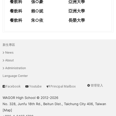
餐飲科
張○豪
亞洲大學
餐飲科
賴○妮
亞洲大學
餐飲科
朱○依
長榮大學
新生專區
主
News
選
About
單
Administration
Language Center
管理登入
Facebook
Youtube
Principal Mailbox
Service
User
menu
WAGOR High School © 2012-2026
No. 328, Junfu 18th Rd., Beitun Dist., Taichung City 406, Taiwan
[
Map
]