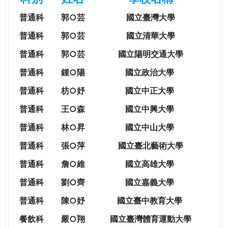
e
際
普通科
郭○芸
國立臺灣大學
葳
r
格。
普通科
郭○芸
國立清華大學
培
普通科
郭○芸
國立陽明交通大學
e
養
具
普通科
鍾○陽
國立政治大學
國
普通科
枋○妤
國立中正大學
際
移
普通科
王○森
國立中興大學
動
普通科
林○昇
國立中山大學
力
的
普通科
張○萍
國立臺北藝術大學
世
普通科
詹○維
國立高雄大學
界
公
普通科
劉○齊
國立嘉義大學
民。
普通科
陳○妤
國立臺中教育大學
WAGOR
TODAY
餐飲科
嚴○翔
國立
臺灣體育運動大學