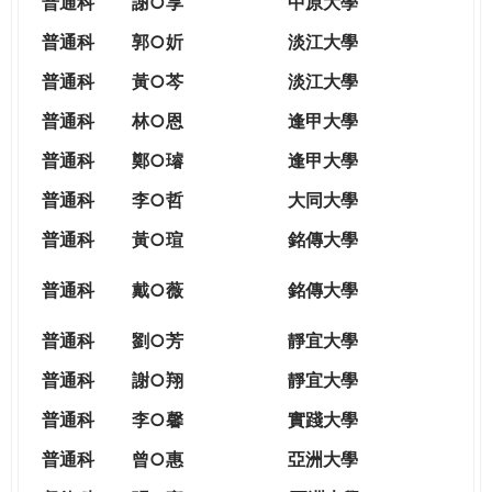
普通科
謝○享
中原大學
普通科
郭○妡
淡江大學
普通科
黃○芩
淡江大學
普通科
林○恩
逢甲大學
普通科
鄭○璿
逢甲大學
普通科
李○哲
大同大學
普通科
黃○瑄
銘傳大學
普通科
戴○薇
銘傳大學
普通科
劉○芳
靜宜大學
普通科
謝○翔
靜宜大學
普通科
李○馨
實踐大學
普通科
曾○惠
亞洲大學