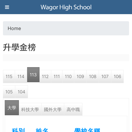
Jump to navigation
葳
格
Home
Y
高
升學金榜
o
級
u
中
113
115
114
112
111
110
109
108
107
106
a
學
105
104
r
葳
大學
e
科技大學
國外大學
高中職
格
國
h
際．
科別
姓名
學校名稱
國