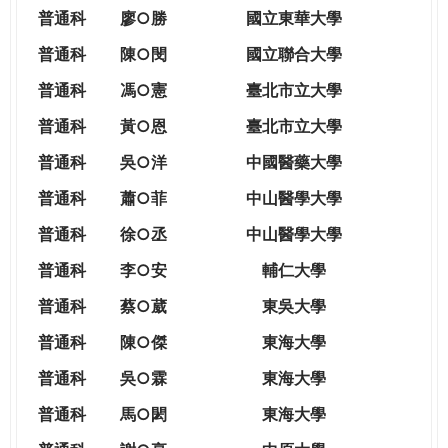
THE
普通科
廖○勝
國立東華大學
WORLD
TOMORROW
普通科
陳○閔
國立聯合大學
PUTTING
普通科
馮○憲
臺北市立大學
YOU
ON
普通科
黃○恩
臺北市立大學
THE
普
通科
吳○洋
中國醫藥大學
PATH
TO
普通科
蕭○菲
中山醫學大學
GLOBAL
普通科
徐○丞
中山醫學大學
CITIZENSHIP
普通科
李○安
輔仁大學
普通科
蔡○葳
東吳大學
普通科
陳○傑
東海大學
普通科
吳○霖
東海大學
普通科
馬○閎
東海大學