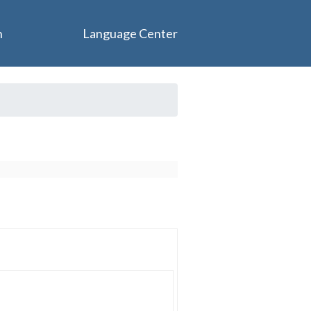
n
Language Center