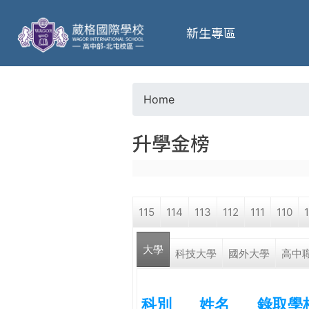
葳
新生專區
格
高
Home
Y
級
升學金榜
o
中
u
學
115
114
113
112
111
110
a
葳
大學
r
科技大學
國外大學
高中
格
國
e
際．
科別
姓名
錄取學
國