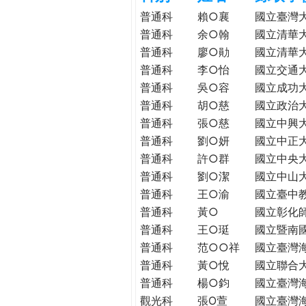
h
際
普通科
賴○襄
國立臺灣
葳
普通科
余○翰
國立清華
e
格。
普通科
廖○勛
國立清華
培
普通科
李○怡
國立交通
r
養
普通科
吳○容
國立成功
具
普通科
胡○慈
國立政治
e
國
普通科
張○慈
國立中興
際
普通科
劉○妍
國立中正
移
普通科
許○群
國立中央
動
普通科
劉○潔
國立中山
力
普通科
王○渝
國立臺中
的
世
普通科
黃○
國立彰化
界
普通科
王○珽
國立暨南
公
普通科
范○○祥
國立臺灣
民。
普通科
黃○悅
國立聯合
WAGOR
普通科
楊○鈞
國立臺灣
TODAY
觀光科
張O萱
國立臺灣