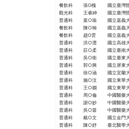
THE
餐飲科
張O槐
國立臺灣
WORLD
觀光科
王睿紳
國立臺灣
TOMORROW
普通科
葉○瑜
國立嘉義
PUTTING
餐飲科
陳○翰
國立嘉義
YOU
餐飲科
趙O雲
國立嘉義
ON
普通科
洪○澧
國立高雄
THE
PATH
普通科
莊○柔
國立臺南
TO
普通科
吳○衛
國立臺東
GLOBAL
普通科
郭○興
國立屏東
CITIZENSHIP
普通科
徐○涵
國立宜蘭
普通科
施○汶
國立東華
普通科
王○嫺
國立東華
普通科
周○倫
中國醫藥
普通科
謝○妙
中國醫藥
普通科
吳○茵
中國醫藥
普通科
戴○文
國立金門
普通科
陳○妤
臺北醫學