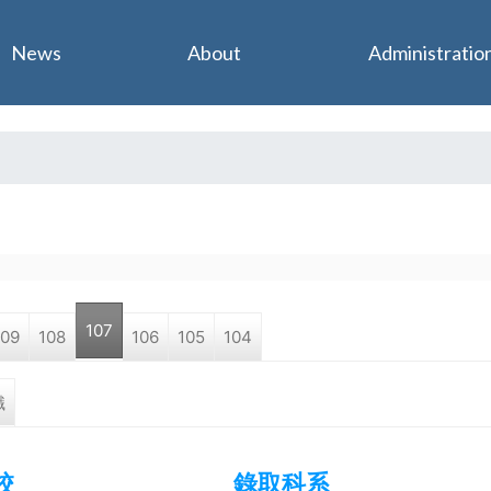
Jump to navigation
News
About
Administratio
107
109
108
106
105
104
職
校
錄取科系