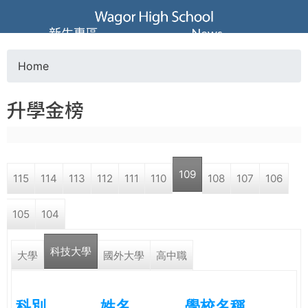
Jump to navigation
葳
新生專區
News
格
Home
Y
高
升學金榜
o
級
u
中
109
115
114
113
112
111
110
108
107
106
a
學
105
104
r
葳
科技大學
e
大學
國外大學
高中職
格
國
h
際．
科別
姓名
學校名稱
國