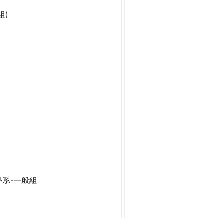
組)
系-一般組
）