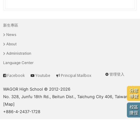
e
際
葳
r
格。
新生專區
主
培
e
News
養
選
具
About
國
單
Administration
際
Language Center
移
動
管理登入
Facebook
Youtube
Principal Mailbox
Service
User
力
的
menu
WAGOR High School © 2012-2026
分眾
世
導覽
No. 328, Junfu 18th Rd., Beitun Dist., Taichung City 406, Taiwan
界
[
Map
]
校區
公
+886-4-2437-1728
捷徑
民。
WAGOR
TODAY