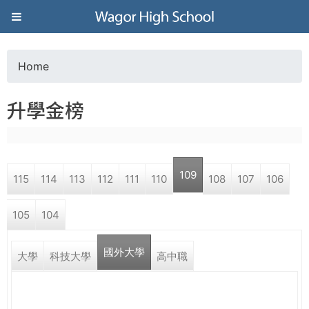
Jump to navigation
葳
格
Home
Y
高
升學金榜
o
級
u
中
109
115
114
113
112
111
110
108
107
106
a
學
105
104
r
葳
國外大學
e
大學
科技大學
高中職
格
國
h
際．
國