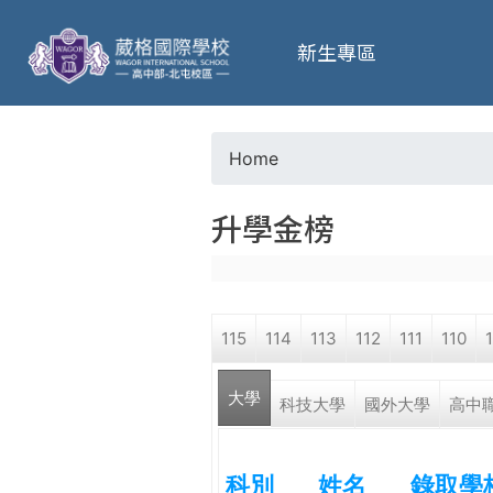
葳
新生專區
格
高
Home
Y
級
升學金榜
o
中
u
學
115
114
113
112
111
110
a
葳
大學
r
科技大學
國外大學
高中
格
國
e
際．
科別
姓名
錄取學
國