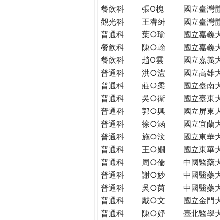
THE
餐飲科
張O槐
國立臺灣
WORLD
觀光科
王睿紳
國立臺灣
TOMORROW
普通科
葉○瑜
國立嘉義
PUTTING
餐飲科
陳○翰
國立嘉義
YOU
餐飲科
趙O雲
國立嘉義
ON
普通科
洪○澧
國立高雄
THE
PATH
普通科
莊○柔
國立臺南
TO
普通科
吳○衛
國立臺東
GLOBAL
普通科
郭○興
國立屏東
CITIZENSHIP
普通科
徐○涵
國立宜蘭
普通科
施○汶
國立東華
普通科
王○嫺
國立東華
普通科
周○倫
中國醫藥
普通科
謝○妙
中國醫藥
普通科
吳○茵
中國醫藥
普通科
戴○文
國立金門
普通科
陳○妤
臺北醫學