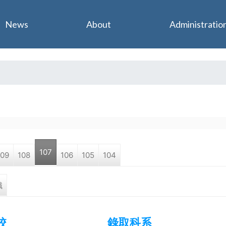
Jump to navigation
News
About
Administratio
107
109
108
106
105
104
職
校
錄取科系