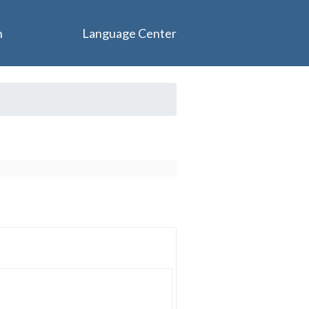
n
Language Center