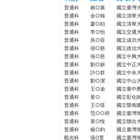
h
際
普通科
賴○襄
國立臺灣
葳
普通科
余○翰
國立清華
e
格。
普通科
廖○勛
國立清華
培
普通科
李○怡
國立交通
r
養
普通科
吳○容
國立成功
具
普通科
胡○慈
國立政治
e
國
普通科
張○慈
國立中興
際
普通科
劉○妍
國立中正
移
普通科
許○群
國立中央
動
普通科
劉○潔
國立中山
力
普通科
王○渝
國立臺中
的
世
普通科
黃○
國立彰化
界
普通科
王○珽
國立暨南
公
普通科
范○○祥
國立臺灣
民。
普通科
黃○悅
國立聯合
WAGOR
普通科
楊○鈞
國立臺灣
TODAY
觀光科
張O萱
國立臺灣