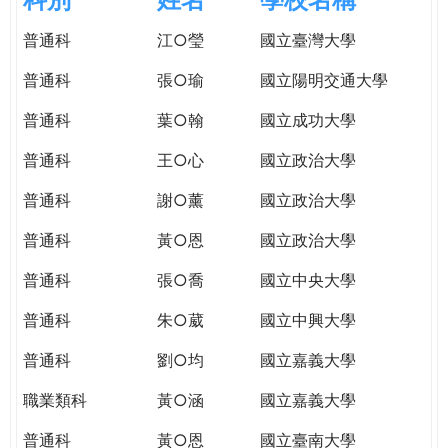
e
際
普通科
江○瑩
國立臺灣大學
葳
r
格。
普通科
張○瑜
國立陽明交通大學
培
e
養
普通科
葉○翰
國立成功大學
具
普通科
王○心
國立政治大學
國
際
普通科
謝○薰
國立政治大學
移
動
普通科
黃○恩
國立政治大學
力
普通科
張○喬
國立中央大學
的
世
普通科
朱○葳
國立中興大學
界
公
普通科
劉○均
國立嘉義大學
民。
職業類科
黃○涵
國立嘉義大學
WAGOR
TODAY
普通科
黃○恩
國立臺南大學