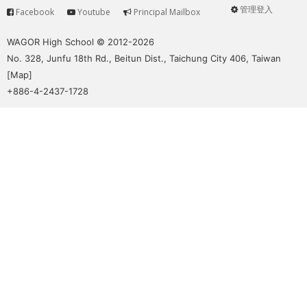
管理登入
Facebook
Youtube
Principal Mailbox
Service
User
menu
WAGOR High School © 2012-2026
No. 328, Junfu 18th Rd., Beitun Dist., Taichung City 406, Taiwan
[
Map
]
+886-4-2437-1728