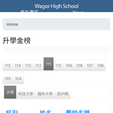
Jump to navigation
葳
新生專區
News
格
Home
Y
高
升學金榜
o
級
u
中
111
115
114
113
112
110
109
108
107
106
a
學
105
104
r
葳
大學
e
科技大學
國外大學
高中職
格
國
h
際．
科別
姓名
學校名稱
國