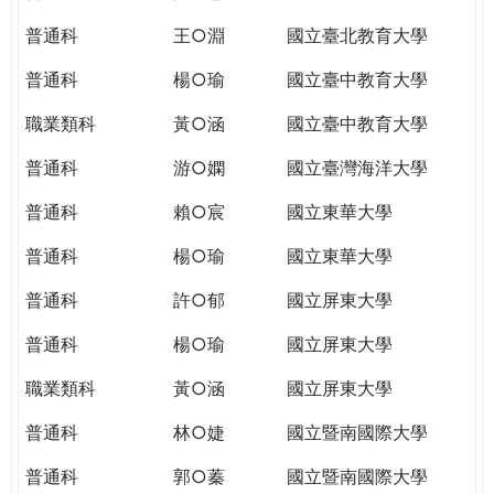
THE
WORLD
普通科
王○淵
國立臺北教育大學
TOMORROW
普通科
楊○瑜
國立臺中教育大學
PUTTING
YOU
職業類科
黃○涵
國立臺中教育大學
ON
THE
普通科
游○嫻
國立臺灣海洋大學
PATH
普通科
賴○宸
國立東華大學
TO
GLOBAL
普通科
楊○瑜
國立東華大學
CITIZENSHIP
普通科
許○郁
國立屏東大學
普通科
楊○瑜
國立屏東大學
職業類科
黃○涵
國立屏東大學
普通科
林○婕
國立暨南國際大學
普通科
郭○蓁
國立暨南國際大學