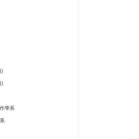
)
)
作學系
系