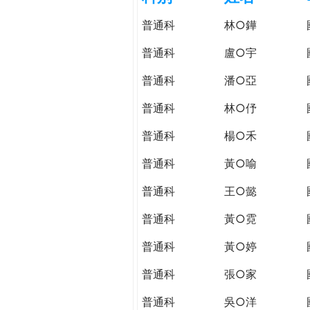
h
際
普通科
林○鏵
葳
e
格。
普通科
盧○宇
培
r
普通科
潘○亞
養
具
普通科
林○伃
e
國
際
普通科
楊○禾
移
普通科
黃○喻
動
力
普通科
王○懿
的
世
普通科
黃○霓
界
普通科
黃○婷
公
民。
普通科
張○家
WAGOR
TODAY
普通科
吳○洋