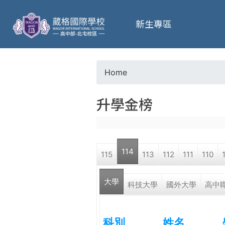
葳
新生專區
格
高
Home
Y
級
升學金榜
o
中
u
學
114
115
113
112
111
110
a
葳
大學
r
科技大學
國外大學
高中
格
國
e
際．
科別
姓名
國