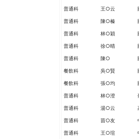
THE
普通科
王○云
WORLD
TOMORROW
普通科
陳○榛
PUTTING
YOU
普通科
林○穎
ON
普通科
徐○晴
THE
PATH
普通科
陳○
TO
GLOBAL
餐飲科
吳○賢
CITIZENSHIP
餐飲科
張○均
普通科
林○澄
普通科
湯○云
普通科
苗○友
普通科
王○瑄