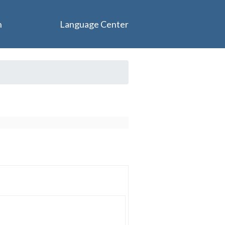
n
Language Center