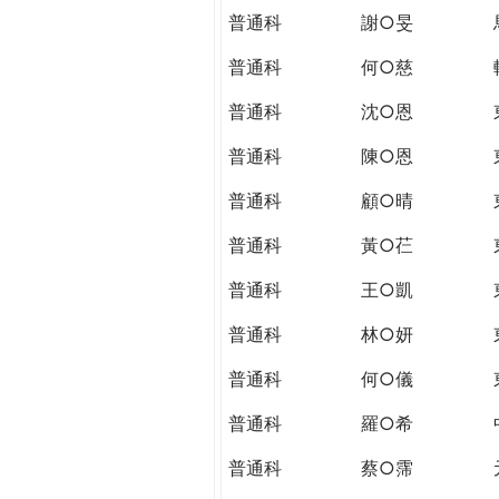
普通科
謝○旻
普通科
何○慈
普通科
沈○恩
普通科
陳○恩
普通科
顧○晴
普通科
黃○芢
普通科
王○凱
普通科
林○妍
普通科
何○儀
普通科
羅○希
普通科
蔡○霈