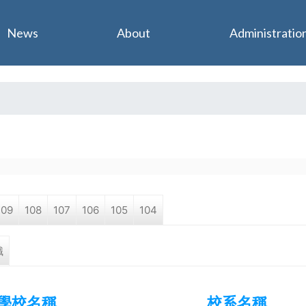
Jump to navigation
News
About
Administratio
109
108
107
106
105
104
職
學校名稱
校系名稱