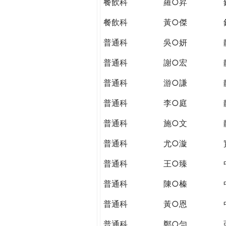
餐飲科
羅○昇
餐飲科
黃○傑
普通科
吳○妍
普通科
謝○宏
普通科
游○謙
普通科
李○庭
普通科
施○文
普通科
尤○漩
普通科
王○臻
普通科
陳○榛
普通科
黃○恩
普通科
鄭○勻